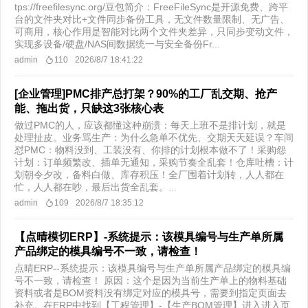
tps://freefilesync.org/豆包简介：FreeFileSync是开源免费、跨平
台的文件夹对比+文件同步备份工具，无文件数量限制、无广告、
可商用，核心作用是智能对比两个文件夹差异，只同步变动文件，
实现多设备/硬盘/NAS间数据统一与安全备份Fr...
admin
110
2026/8/7 18:41:22
[企业管理]PMC排产总打架？90%的工厂乱交期、抢产
能、拖出货，只缺这3张核心表
做过PMC的人，应该都懂这种崩溃：每天上班不是排计划，就是
处理扯皮。业务骂生产：为什么急单不优先、交期天天延误？车间
怼PMC：物料没到、工装没有、你排的计划根本做不了！采购怨
计划：订单频繁改、插单无通知，采购节奏全乱套！仓库吐槽：计
划朝令夕改，备料白做、库存积压！全厂围着计划转，人人都在
忙，人人都在吵，最后出货全乱套。...
admin
109
2026/8/7 18:35:12
【点晴模切ERP】-系统提示：该模具编号与生产单所属
产品绑定的模具编号不一致，请检查！
点晴ERP--系统提示：该模具编号与生产单所属产品绑定的模具编
号不一致，请检查！ 原因：这个是因为当前生产单上的物料基础
资料或者是BOM资料没有绑定对应的模具号，需要到指定页面去
补充。在ERP中找到【工程管理】-【生产BOM管理】进入进入页