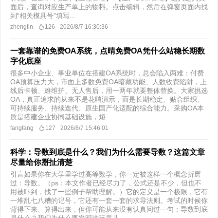
面后，查询对应生产单上的物料。点击编辑，然后在弹窗页面内找
到“相关模具号”填写...
zhenglin
126
2026/8/7 16:30:36
一套靠谱的免费OA系统，点晴免费OA凭什么站稳长期数
字化底座
很多中小企业、事业单位在搭建OA系统时，总会陷入两难：付费
OA预算压力大，市面上多数免费OA暗藏功能、人数收费陷阱，上
线后卡顿、难维护、无人售后，用一两年就要整体替换。大家挑选
OA，真正追求的从来不是花哨演示，而是长期稳定、贴合组织、
可持续服务、持续迭代、原生国产化适配的综合能力。采购OA本
质是搭建企业协同基础设施，短...
fangfang
127
2026/8/7 15:46:01
科学：导数到底是什么？我们为什么需要导数？这篇文章
尽量给你掰扯清楚
引言如果你在大学里学过高等数学，你一定被这样一个概念折磨
过：导数。（ps：本文作者已经尽力了，公式还是不少，但也不
用被吓到，找了一些例子帮助理解。）它的定义是一个极限，它有
一堆乱七八糟的记号，它还有一套一套的求导法则。考试的时候你
背得下来、算得出来，但你可能从来没有认真问过一句：导数到底