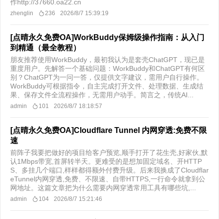
作http://37660.oa22.cn
zhenglin
236
2026/8/7 15:39:19
[点晴永久免费OA]WorkBuddy保姆级操作指南：从入门
到精通（最全教程）
朋友推荐使用WorkBuddy，最初我认为是套壳ChatGPT，现已是
重度用户。先解答一个基础问题：WorkBuddy和ChatGPT有何区
别？ChatGPT为一问一答，仅提供文字建议，需用户自行操作。
WorkBuddy可根据指令，自主完成打开文件、处理数据、生成结
果、保存文件全流程操作，无需用户动手。简言之，传统AI...
admin
101
2026/8/7 18:18:57
[点晴永久免费OA]Cloudflare Tunnel 内网穿透:免费不限
速
前阵子我要把做好的项目给客户预览,顺手打开了花生壳,好家伙,默
认1Mbps带宽,首屏转半天。更难受的是想加固定域名、开HTTP
S、多挂几个端口,样样都得额外付费升级。后来我换成了Cloudflar
eTunnel内网穿透,免费、不限速、自带HTTPS,一行命令就拿到公
网地址。这篇文章把为什么需要内网穿透常用工具有哪些坑,...
admin
104
2026/8/7 15:21:46