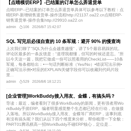
【点晴模切ERP】-已结案的订单怎么弄退货单
点晴ERP--已结案的订单怎么弄退货单具体可以参考以下教程：点
晴ERP-新增销售退货单-操作流程http://21137.oa22.cn点晴ERP-
销售退货单-操作合集http://29910.oa22.cn
admin
106
2026/8/7 15:42:07
SQL 写完后必须自查的 10 条军规：避开 90% 的慢查询
上次我们聊了“SQL为什么会越查越慢”，讲了5个最容易踩的坑。
评论区最多的一条反馈是：“道理我都懂，但写的时候还是忘。”所
以今天这一篇，我把它做成一份可以照着用的CheckList——10条
军规，每条都给出：•一句话判断标准（Yes/No）•错误写法示例•
正确写法示例•对应的EXPLAIN关键字段你可以收藏到代码片段
里...
admin
529
2026/8/6 18:12:21
[企业管理]WorkBuddy接入用友、金蝶，有搞头吗？
导读：最近，编者看到了很多WorkBuddy的新闻，更有强者用Wo
rkBuddy手搓ERP。编者明显感觉整个生态都已经在行动，在做接
入落地。所以WorkBuddy接入用友、金蝶等厂商ERP，这事到底
有没有搞头呢？我们从以下四个维度来分析，帮你梳理一下全貌：
PART01腾讯棋高一招WorkBuddy不碰ERP核心，定位是...