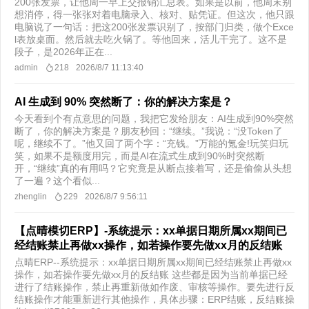
200张发票，让他周一早上交报销汇总表。如果是以前，他周末别
想消停，得一张张对着电脑录入、核对、贴凭证。但这次，他只跟
电脑说了一句话：把这200张发票识别了，按部门归类，做个Exce
l表放桌面。然后就去吃火锅了。等他回来，活儿干完了。这不是
段子，是2026年正在...
admin
218
2026/8/7 11:13:40
AI 生成到 90% 突然断了：你的解决方案是？
今天看到个有点意思的问题，我把它发给朋友：AI生成到90%突然
断了，你的解决方案是？朋友秒回：“继续。”我说：“没Token了
呢，继续不了。”他又回了两个字：“充钱。”万能的氪金!玩笑归玩
笑，如果不是额度用完，而是AI在流式生成到90%时突然断
开，“继续”真的有用吗？它究竟是从断点接着写，还是偷偷从头想
了一遍？这个看似...
zhenglin
229
2026/8/7 9:56:11
【点晴模切ERP】-系统提示：xx单据日期所属xx期间已
经结账禁止再做xx操作，如若操作要先做xx月的反结账
点晴ERP--系统提示：xx单据日期所属xx期间已经结账禁止再做xx
操作，如若操作要先做xx月的反结账 这些都是因为当前单据已经
进行了结账操作，禁止再重新做如作废、审核等操作。要先进行反
结账操作才能重新进行其他操作，具体步骤：ERP结账，反结账操