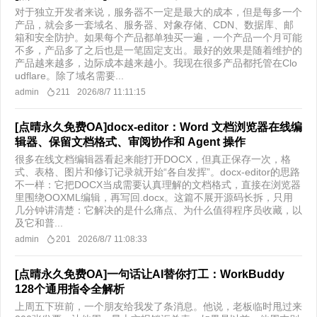
对于独立开发者来说，服务器不一定是最大的成本，但是每多一个
产品，就会多一套域名、服务器、对象存储、CDN、数据库、邮
箱和安全防护。如果每个产品都单独买一遍，一个产品一个月可能
不多，产品多了之后也是一笔固定支出。最好的效果是随着维护的
产品越来越多，边际成本越来越小。我现在很多产品都托管在Clo
udflare。除了域名需要...
admin
211
2026/8/7 11:11:15
[点晴永久免费OA]docx-editor：Word 文档浏览器在线编
辑器、保留文档格式、审阅协作和 Agent 操作
很多在线文档编辑器看起来能打开DOCX，但真正保存一次，格
式、表格、图片和修订记录就开始“各自发挥”。docx-editor的思路
不一样：它把DOCX当成需要认真理解的文档格式，直接在浏览器
里围绕OOXML编辑，再写回.docx。这篇不展开源码长拆，只用
几分钟讲清楚：它解决的是什么痛点、为什么值得程序员收藏，以
及它和普...
admin
201
2026/8/7 11:08:33
[点晴永久免费OA]一句话让AI替你打工：WorkBuddy
128个通用指令全解析
上周五下班前，一个朋友给我发了条消息。他说，老板临时甩过来