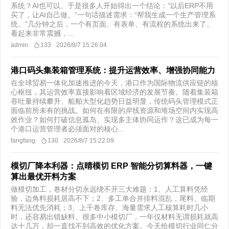
系统？AI也可以。于是很多人开始得出一个结论：“以后ERP不用
买了，让AI自己做。”一句话描述需求：“帮我生成一个生产管理系
统。”几分钟之后，一个有页面、有表单、有流程的系统出来了。
看起来非常震撼，...
admin
133
2026/8/7 15:26:04
港口码头集装箱管理系统：提升运营效率、增强协同能力
在全球贸易一体化加速推进的今天，港口作为国际物流供应链的核
心枢纽，其运营效率直接影响着区域经济的发展节奏。随着集装箱
吞吐量持续攀升、船舶大型化趋势日益明显，传统码头管理模式正
面临前所未有的挑战。如何在有限的岸线资源和堆场空间内实现高
效作业？如何打破信息孤岛、实现多主体协同运作？这已成为每一
个港口运营管理者必须面对的核心...
fangfang
130
2026/8/7 15:22:09
模切厂降本利器：点晴模切 ERP 智能分切算料器，一键
算出最优开料方案
做模切加工，卷材分切永远绕不开三大难题：1、人工算料凭经
验，边角料损耗居高不下；2、多工单合并排料混乱，尾料、临期
料无法优先消耗；3、上千卷库存、海量需求人工核算耗时几小
时，还容易出错缺料。很多中小模切厂，一年仅材料无谓损耗就高
达十几万，却一直找不到高效的优化方案。今天给模切行业同仁分