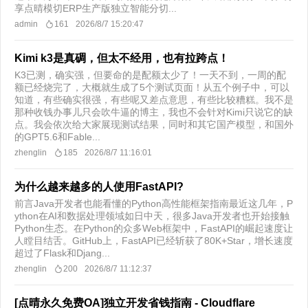
享点晴模切ERP生产版独立智能分切...
admin
161
2026/8/7 15:20:47
Kimi k3是真碉，但太不经用，也有拉跨点！
K3已测，确实强，但要命的是配额太少了！一天不到，一周的配
额已经烧完了，大概就生成了5个测试页面！从五个例子中，可以
知道，有些确实很强，有些呢又差点意思，有些比较糟糕。我不是
那种收钱办事儿只会吹牛逼的博主，我也不会针对Kimi只说它的缺
点。我会依次给大家展现测试结果，同时和其它国产模型，和国外
的GPT5.6和Fable...
zhenglin
185
2026/8/7 11:16:01
为什么越来越多的人使用FastAPI?
前言Java开发者也能看懂的Python高性能框架指南最近这几年，P
ython在AI和数据处理领域如日中天，很多Java开发者也开始接触
Python生态。在Python的众多Web框架中，FastAPI的崛起速度让
人瞠目结舌。GitHub上，FastAPI已经斩获了80K+Star，增长速度
超过了Flask和Djang...
zhenglin
200
2026/8/7 11:12:37
[点晴永久免费OA]独立开发省钱指南 - Cloudflare