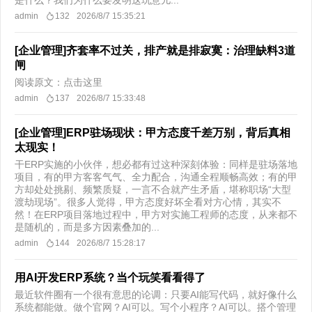
是什么？我们为什么要发明这玩意儿...
admin
132
2026/8/7 15:35:21
[企业管理]齐套率不过关，排产就是排寂寞：治理缺料3道
闸
阅读原文：点击这里
admin
137
2026/8/7 15:33:48
[企业管理]ERP驻场现状：甲方态度千差万别，背后真相
太现实！
干ERP实施的小伙伴，想必都有过这种深刻体验：同样是驻场落地
项目，有的甲方客客气气、全力配合，沟通全程顺畅高效；有的甲
方却处处挑剔、频繁质疑，一言不合就产生矛盾，堪称职场“大型
渡劫现场”。很多人觉得，甲方态度好坏全看对方心情，其实不
然！在ERP项目落地过程中，甲方对实施工程师的态度，从来都不
是随机的，而是多方因素叠加的...
admin
144
2026/8/7 15:28:17
用AI开发ERP系统？当个玩笑看看得了
最近软件圈有一个很有意思的论调：只要AI能写代码，就好像什么
系统都能做。做个官网？AI可以。写个小程序？AI可以。搭个管理