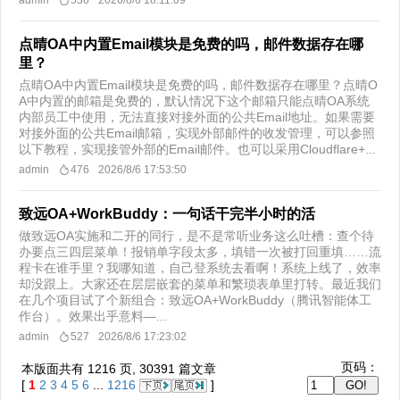
admin
536
2026/8/6 18:11:09
点晴OA中内置Email模块是免费的吗，邮件数据存在哪
里？
点晴OA中内置Email模块是免费的吗，邮件数据存在哪里？​点晴O
A中内置的邮箱是免费的，默认情况下这个邮箱只能点晴OA系统
内部员工中使用，无法直接对接外面的公共Email地址。如果需要
对接外面的公共Email邮箱，实现外部邮件的收发管理，可以参照
以下教程，实现接管外部的Email邮件。也可以采用Cloudflare+...
admin
476
2026/8/6 17:53:50
致远OA+WorkBuddy：一句话干完半小时的活
做致远OA实施和二开的同行，是不是常听业务这么吐槽：查个待
办要点三四层菜单！报销单字段太多，填错一次被打回重填……流
程卡在谁手里？我哪知道，自己登系统去看啊！系统上线了，效率
却没跟上。大家还在层层嵌套的菜单和繁琐表单里打转。最近我们
在几个项目试了个新组合：致远OA+WorkBuddy（腾讯智能体工
作台）。效果出乎意料—...
admin
527
2026/8/6 17:23:02
页码：
本版面共有
1216
页,
30391
篇文章
[
1
2
3
4
5
6
...
1216
]