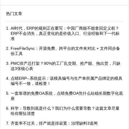
热门文章
AI时代，ERP的规则正在重写：中国厂商能不能拿回定义权？
ERP不会消失，真正变化的是价值入口、行业经验和下一代标
准
FreeFileSync：开源免费、跨平台的文件夹对比 + 文件同步备
份工具
PMC排产总打架？90%的工厂乱交期、抢产能、拖出货，只缺
这3张核心表
点晴ERP--系统提示：该模具编号与生产单所属产品绑定的模具
编号不一致，请检查！
一套靠谱的免费OA系统，点晴免费OA凭什么站稳长期数字化底
座
科学：导数到底是什么？我们为什么需要导数？这篇文章尽量
给你掰扯清楚
齐套率不过关，排产就是排寂寞：治理缺料3道闸