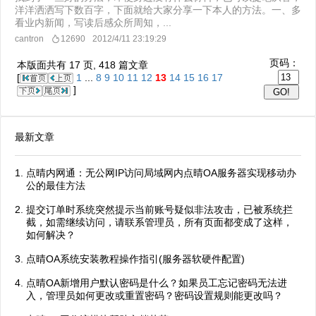
洋洋洒洒写下数百字，下面就给大家分享一下本人的方法。一、多
看业内新闻，写读后感众所周知，...
cantron
12690
2012/4/11 23:19:29
页码：
本版面共有
17
页,
418
篇文章
[
1
...
8
9
10
11
12
13
14
15
16
17
]
最新文章
点晴内网通：无公网IP访问局域网内点晴OA服务器实现移动办
公的最佳方法
提交订单时系统突然提示当前账号疑似非法攻击，已被系统拦
截，如需继续访问，请联系管理员，所有页面都变成了这样，
如何解决？
点晴OA系统安装教程操作指引(服务器软硬件配置)
点晴OA新增用户默认密码是什么？如果员工忘记密码无法进
入，管理员如何更改或重置密码？密码设置规则能更改吗？