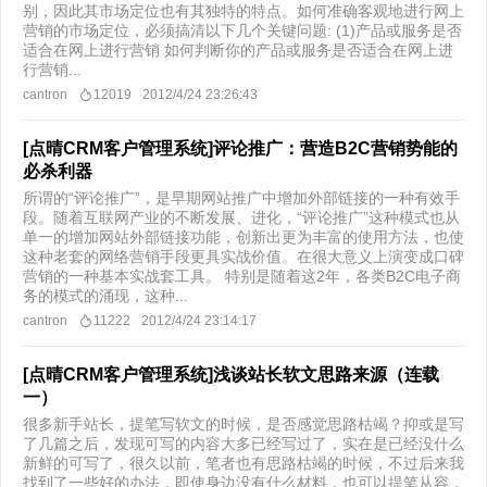
别，因此其市场定位也有其独特的特点。如何准确客观地进行网上
营销的市场定位，必须搞清以下几个关键问题: (1)产品或服务是否
适合在网上进行营销 如何判断你的产品或服务是否适合在网上进
行营销...
cantron
12019
2012/4/24 23:26:43
[点晴CRM客户管理系统]评论推广：营造B2C营销势能的
必杀利器
所谓的“评论推广”，是早期网站推广中增加外部链接的一种有效手
段。随着互联网产业的不断发展、进化，“评论推广”这种模式也从
单一的增加网站外部链接功能，创新出更为丰富的使用方法，也使
这种老套的网络营销手段更具实战价值。在很大意义上演变成口碑
营销的一种基本实战套工具。 特别是随着这2年，各类B2C电子商
务的模式的涌现，这种...
cantron
11222
2012/4/24 23:14:17
[点晴CRM客户管理系统]浅谈站长软文思路来源（连载
一）
很多新手站长，提笔写软文的时候，是否感觉思路枯竭？抑或是写
了几篇之后，发现可写的内容大多已经写过了，实在是已经没什么
新鲜的可写了，很久以前，笔者也有思路枯竭的时候，不过后来我
找到了一些好的办法，即使身边没有什么材料，也可以提笔从容，