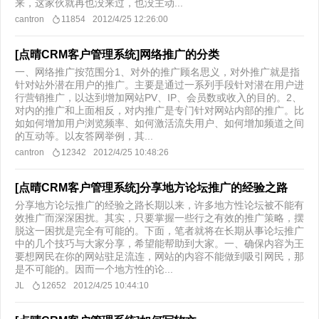
来，这家伙就再也没来过，也没主动...
cantron
11854
2012/4/25 12:26:00
[点晴CRM客户管理系统]网络推广的分类
一、网络推广按范围分1、对外的推广顾名思义，对外推广就是指
针对站外潜在用户的推广。主要是通过一系列手段针对潜在用户进
行营销推广，以达到增加网站PV、IP、会员数或收入的目的。2、
对内的推广和上面相反，对内推广是专门针对网站内部的推广。比
如如何增加用户浏览频率、如何激活流失用户、如何增加频道之间
的互动等。以友答网举例，其...
cantron
12342
2012/4/25 10:48:26
[点晴CRM客户管理系统]分享地方论坛推广的经验之路
分享地方论坛推广的经验之路长期以来，许多地方性论坛被不能有
效推广而深深困扰。其实，只要掌握一些行之有效的推广策略，摆
脱这一困扰是完全有可能的。下面，笔者就将在长期从事论坛推广
中的几个技巧与大家分享，希望能帮助到大家。一、确保内容为王
要想网民在你的网站驻足流连，网站的内容不能做到吸引网民，那
是不可能的。因而一个地方性的论...
JL
12652
2012/4/25 10:44:10