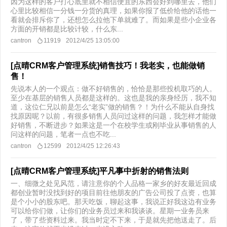
因为这样的客户打心底里就不相信便宜的东西会好到哪里去，他们
心里比较相信一分钱一分货的真理，如果你报了低价给他的话他一
看就会排斥你了，还想怎么拉他下单就难了。而如果是些小企业各
方面的开销都是比较计较，什么东...
cantron
11919
2012/4/25 13:05:00
[点晴CRM客户管理系统]销售技巧！我老实，也能做销
售！
先说本人的一个观点：做不好销售的，恰恰是那些投机取巧的人。
至少在基层的销售人员都是这样的。这也是我的亲身经历，我不知
道，这位仁兄以前是怎么“老实”做的销售？！为什么不能从自身找
找原因呢？以前，有很多销售人员问过这样的问题，我怎样才能做
好销售，不断进步？如果这是一个在校学生或刚毕业从事销售的人
问这样的问题，笔者一点也不吃...
cantron
12599
2012/4/25 12:26:43
[点晴CRM客户管理系统]平凡事中折射的销售法则
一、细微之处见风范，请注意你的个人品格一家乡的好友最近回成
都创业暂时没找到好的项目前往他朋友的广告公司投了点资，也算
是个小小的股东吧。那天吃饭，聊起这事，我说正好我这边有业务
可以给你们做，让你们的业务员过来和我谈谈。星期一业务员来
了，带了些资料过来。我当时定不下来，于是就先把他送走了。后