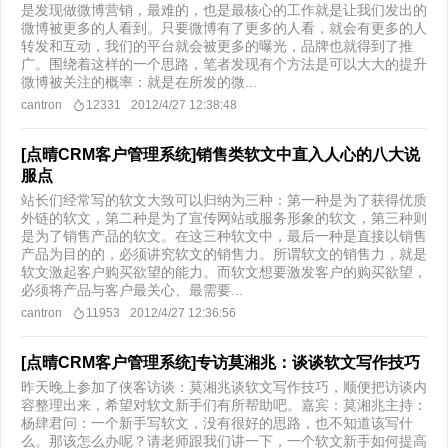
是发现做微博营销，最难的，也是最核心的工作就是让我们发出的
微博被更多的人看到。只要微博有了更多的人看，就会有更多的人
转发和互动，我们的平台就会被更多的曝光，品牌也就得到了推
广。围绕着这样的一个思路，笔者发现有个方法是可以大大的提升
微博被关注的概率：就是在所发的微...
cantron
12331
2012/4/27 12:38:48
[点晴CRM客户管理系统]销售类软文中直入人心的八大说
服点
站长们经常写的软文大致可以归纳为三种：第一种是为了获得优质
外链的软文，第二种是为了宣传网站或服务形象的软文，第三种则
是为了销售产品的软文。在这三种软文中，最后一种是直接以销售
产品为目的的，必须讲究软文的销售力。所谓软文的销售力，就是
软文激起客户购买欲望的能力。而软文想要激发客户的购买欲望，
必须将产品与客户最关心、最需要...
cantron
11953
2012/4/27 12:36:56
[点晴CRM客户管理系统]专访莫湘兆：谈谈软文写作技巧
昨天晚上参加了侠客访谈：莫湘兆谈软文写作技巧，顺便把访谈内
容整理出来，希望对软文新手们有所帮助吧。嘉宾：莫湘兆主持：
杨肆君问：一个新手写软文，没有很好的思路，也不知道该写什
么。那该怎么办呢？请老师跟我们讲一下，一个软文新手如何提高