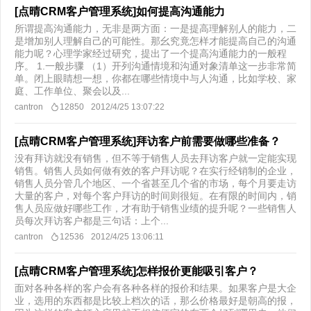
[点晴CRM客户管理系统]如何提高沟通能力
所谓提高沟通能力，无非是两方面：一是提高理解别人的能力，二
是增加别人理解自己的可能性。那幺究竟怎样才能提高自己的沟通
能力呢？心理学家经过研究，提出了一个提高沟通能力的一般程
序。 1.一般步骤 （1）开列沟通情境和沟通对象清单这一步非常简
单。闭上眼睛想一想，你都在哪些情境中与人沟通，比如学校、家
庭、工作单位、聚会以及...
cantron
12850
2012/4/25 13:07:22
[点晴CRM客户管理系统]拜访客户前需要做哪些准备？
没有拜访就没有销售，但不等于销售人员去拜访客户就一定能实现
销售。销售人员如何做有效的客户拜访呢？在实行经销制的企业，
销售人员分管几个地区、一个省甚至几个省的市场，每个月要走访
大量的客户，对每个客户拜访的时间则很短。在有限的时间内，销
售人员应做好哪些工作，才有助于销售业绩的提升呢？一些销售人
员每次拜访客户都是三句话：上个...
cantron
12536
2012/4/25 13:06:11
[点晴CRM客户管理系统]怎样报价更能吸引客户？
面对各种各样的客户会有各种各样的报价和结果。如果客户是大企
业，选用的东西都是比较上档次的话，那么价格最好是朝高的报，