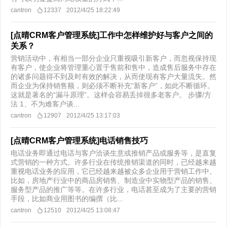
cantron
12337
2012/4/25 18:22:49
[点晴CRM客户管理系统]工作中怎样维护好与客户之间的
关系？
营销活动中，有相当一部分企业只重视吸引新客户，而忽视保持现
有客户，使企业将管理重心置于售前和售中，造成售后服务中存在
的诸多问题得不到及时有效的解决，从而使现有客户大量流失。然
而企业为保持销售额，则必须不断补充“新客户”，如此不断循环。
这就是著名的“漏斗原理”。这样会容易丢掉很多老客户。 步骤/方
法 1、不为难客户谈...
cantron
12907
2012/4/25 13:17:03
[点晴CRM客户管理系统]电话销售技巧
电话业务即通过电话与客户洽谈生意或推销产品或服务等，是直复
式营销的一种方式。许多行业在传统推销渠道的同时，已经越来越
重视电话业务的应用，它已经越来越被众多企业用于营销工作中。
比如，房地产行业中的商品房销售、制造业中实物型产品的销售、
服务型产品的推广等等。在许多行业，电话甚至成为了主要的营销
手段，比如商业用图书的编撰（比...
cantron
12510
2012/4/25 13:08:47