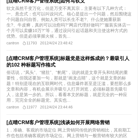
[点晴CRM客户管理系统]如何写软文
软文虽然千变万化，但是万变不离其宗，主要有以下几种方式：
一、悬念式：也可以叫设问式。核心是提出一个问题，然后围绕这
个问题自问自答。例如人类可以长生不老?、什么使她重获新
生?、牛皮癣，真的可以治愈吗?“网店代理好做吗?”“服装实体店一
个月可以卖赚10万?”等，通过设问引起话题和关注使这种方式的
优势。但是必须掌握火候，首先...
cantron
11793
2012/4/24 23:48:42
[点晴CRM客户管理系统]标题党是这样炼成的？最吸引人
的102 种标题写作格式
俗话说，“凤头”、“猪肚”、“豹尾”，说的就是文章开头和结尾的重
要性，但我还要加一句，那就是“画龙点睛”，这个就是文章的标
题！特别是现在的互联网时代，信息爆炸甚至是泛滥，要想那么多
文章和内容，有机会展示并吸引人打开浏览，必须标题首先吸引
人，这是第一步的。所以，看看本文的标题，就是完全的一种应
用，完完全全的标题党。其实也...
cantron
11977
2012/4/24 23:44:46
[点晴CRM客户管理系统]浅谈如何开展网络营销
1．准确、客观的市场定位 网上营销同传统的营销相比，其前期工
作也包括准确客观的市场定位。网上营销与一般营销有较大的区