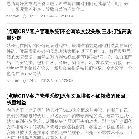
思路写好文章呢？答：嗯，新手写作面对的问题我总结下吧。第
一：阅读量的不足，导致自己写不出什...
cantron
10755
2012/4/27 12:33:04
[点晴CRM客户管理系统]不会写软文没关系 三步打造高质
量外链
站长们在网站的外链建设过程中，最纠结的就是如何打造高质量的
外链。做高质量外链的传统方法大概有以下几种：1、做同类型网
站的友情链接。当然是对方网站权重和PR越高越好。2、在百度产
品上的留链接。包括百科、经验、知道等。3、发软文带链接。在
chinaz等平台发布软文，然后会被很多站长们转载。今天分享一个
也是在chinaz网站...
cantron
12415
2012/4/27 12:28:08
[点晴CRM客户管理系统]原创文章排名不如转载的原因：
权重增益
内容为王，这是我们站长对于SEO这个概念的共识。但我们自己
原创的内容被转载后，排名反倒不如转载网站的高。这常常让我们
站长感到心灰意冷，从而丧失了原创下去的动力。那么为什么原创
文章排名不如转载呢？笔者为您答疑解惑，答案是：权重增益。内
容质量被认为是搜索引擎优化中的核心。它是一种非技术手段，且
有可以明显提高网站权重的方式，...