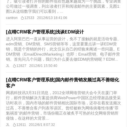
了。吸引读者打开你的邮件现在也越来越成为一个挑战，专业调查
公司做过一项调查，列出读者打开和阅读邮件的主要因素，见图1:
图1从这组数字我们可以看到，...
cantron
12533
2012/6/13 18:41:06
[点晴CRM客户管理系统]浅谈EDM设计
进入阿里巴巴一直从事运营的设计，免不了接触的就是活动专题、
edm营销、DM营销、SMS营销等等，这里要重点讲一讲EDM营
销，我是个营销的外行，此文仅从自己的经验来阐述一些问题。E
DM营销（EmailDirectMarketing）也即：Email营销、电子邮件营
销。首先问几个问题，我们为什么要去做EDM的营销呢？EDM...
JL
12827
2012/6/1 15:50:40
[点晴CRM客户管理系统]国内邮件营销发频过高不善细化
客户
网易科技讯3月31日消息，2012全球网络营销大会今天在厦门举
行，邮件营销解决方案提供商WebPower中国区总经理谢晶接受采
访时表示，国内市场的邮件营销相比国际市场，还存在着发送频次
过高，不善整合客户列表等误区。曾经被称为网络病毒性传播“罪
魁祸首”的邮件营销，市场份额正在被炙手可热的社交网络营销所
侵蚀，在这样的大背景...
JL
12611
2012/6/1 8:07:32