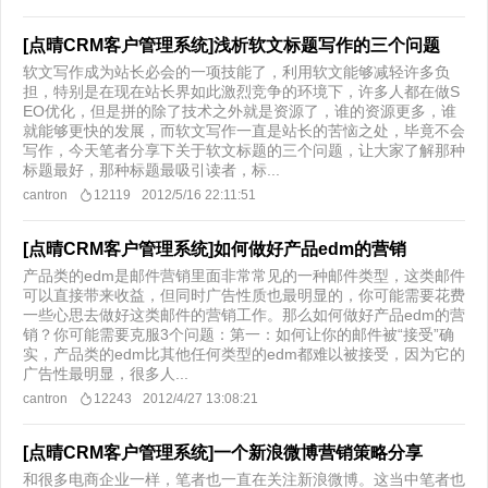
[点晴CRM客户管理系统]浅析软文标题写作的三个问题
软文写作成为站长必会的一项技能了，利用软文能够减轻许多负
担，特别是在现在站长界如此激烈竞争的环境下，许多人都在做S
EO优化，但是拼的除了技术之外就是资源了，谁的资源更多，谁
就能够更快的发展，而软文写作一直是站长的苦恼之处，毕竟不会
写作，今天笔者分享下关于软文标题的三个问题，让大家了解那种
标题最好，那种标题最吸引读者，标...
cantron
12119
2012/5/16 22:11:51
[点晴CRM客户管理系统]如何做好产品edm的营销
产品类的edm是邮件营销里面非常常见的一种邮件类型，这类邮件
可以直接带来收益，但同时广告性质也最明显的，你可能需要花费
一些心思去做好这类邮件的营销工作。那么如何做好产品edm的营
销？你可能需要克服3个问题：第一：如何让你的邮件被“接受”确
实，产品类的edm比其他任何类型的edm都难以被接受，因为它的
广告性最明显，很多人...
cantron
12243
2012/4/27 13:08:21
[点晴CRM客户管理系统]一个新浪微博营销策略分享
和很多电商企业一样，笔者也一直在关注新浪微博。这当中笔者也