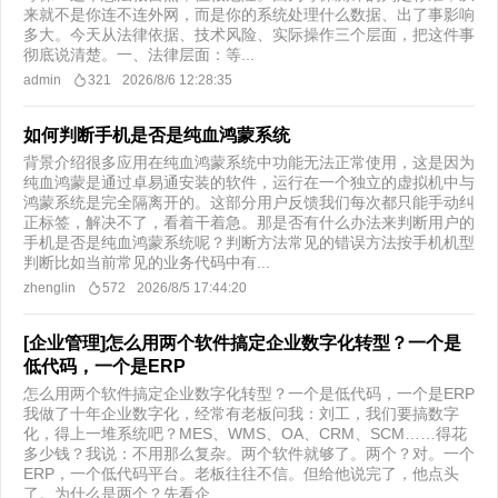
来就不是你连不连外网，而是你的系统处理什么数据、出了事影响
多大。今天从法律依据、技术风险、实际操作三个层面，把这件事
彻底说清楚。一、法律层面：等...
admin
321
2026/8/6 12:28:35
如何判断手机是否是纯血鸿蒙系统
背景介绍很多应用在纯血鸿蒙系统中功能无法正常使用，这是因为
纯血鸿蒙是通过卓易通安装的软件，运行在一个独立的虚拟机中与
鸿蒙系统是完全隔离开的。这部分用户反馈我们每次都只能手动纠
正标签，解决不了，看着干着急。那是否有什么办法来判断用户的
手机是否是纯血鸿蒙系统呢？判断方法常见的错误方法按手机机型
判断比如当前常见的业务代码中有...
zhenglin
572
2026/8/5 17:44:20
[企业管理]怎么用两个软件搞定企业数字化转型？一个是
低代码，一个是ERP
怎么用两个软件搞定企业数字化转型？一个是低代码，一个是ERP
我做了十年企业数字化，经常有老板问我：刘工，我们要搞数字
化，得上一堆系统吧？MES、WMS、OA、CRM、SCM……得花
多少钱？我说：不用那么复杂。两个软件就够了。两个？对。一个
ERP，一个低代码平台。老板往往不信。但给他说完了，他点头
了。为什么是两个？先看企...