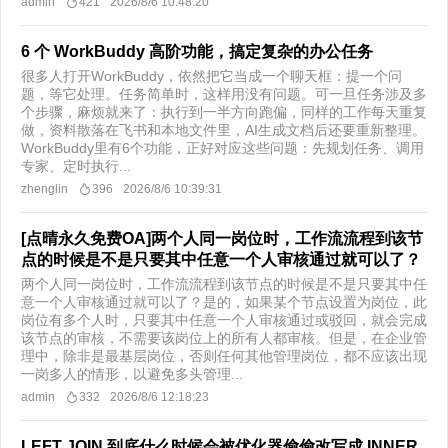
admin
421
2026/8/6 10:48:20
6 个 WorkBuddy 高阶功能，搞定复杂的办公任务
​很多人打开WorkBuddy，依然把它当成一个聊天框：提一个问
题，等它处理。任务简单时，这样用没有问题。可一旦任务涉及多
个步骤，麻烦就来了：执行到一半方向跑偏，同样的工作每天重复
做，资料散落在飞书和本地文件里，AI生成文档后还要重新整理。
WorkBuddy里有6个功能，正好对应这些问题：先规划任务、调用
专家、定时执行...
zhenglin
396
2026/8/6 10:39:31
[点晴永久免费OA]两个人同一岗位时，工作流流程到该节
点的时候是不是只要其中任意一个人审核通过就可以了？
两个人同一岗位时，工作流流程到该节点的时候是不是只要其中任
意一个人审核通过就可以了？是的，如果某个节点设置为岗位，此
岗位有多个人时，只要其中任意一个人审核通过或驳回，就会完成
该节点的审核，不需要该岗位上的所有人都审核。但是，在企业管
理中，除非是最基层岗位，否则任何其他管理岗位，都不应该出现
一岗多人的情形，以避免多头管理...
admin
332
2026/8/6 12:18:23
LEFT JOIN 到底什么时候会被优化器偷偷改写成 INNER