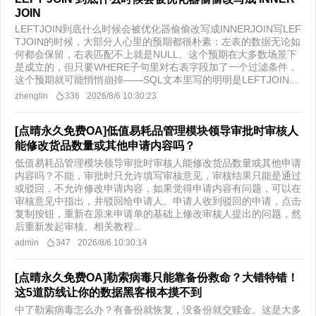
JOIN
LEFTJOIN到底什么时候会被优化器偷偷改写成INNERJOIN写LEF
TJOIN的时候，大部分人心里的预期都很朴素：左表的数据无论如
何都会保留，右表匹配不上就是NULL。这个预期在大多数场景下
是成立的，但只要WHERE子句里对右表字段加了一个过滤条件，
这个预期就可能悄悄崩掉——SQL文本里写的明明是LEFTJOIN...
zhenglin
336
2026/8/6 10:30:23
[点晴永久免费OA]低值易耗品管理模块领导审批时审核人
能修改货品数量或其他申请内容吗？
低值易耗品管理模块领导审批时审核人能修改货品数量或其他申请
内容吗？不能，审批时只允许填写审核意见，审核结果只能是通过
或驳回，不允许修改申请内容，如果觉得申请内容有问题，可以在
审核意见中指出，并驳回给申请人。申请人收到驳回的申请，点击
复制按钮，重新在原来申请单的基础上修改审核人提出的问题，然
后重新发起审核。 ​相关教程...
admin
347
2026/8/6 10:30:14
[点晴永久免费OA]勒索病毒只能靠备份救命？大错特错！
这5道防线让你的数据黑客根本摸不到
中了勒索病毒怎么办？有备份就恢复，没备份就交赎金。这是大多