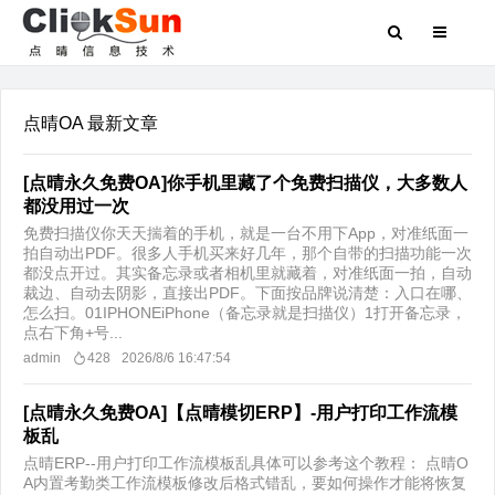
点晴OA 最新文章
[点晴永久免费OA]你手机里藏了个免费扫描仪，大多数人
都没用过一次
免费扫描仪你天天揣着的手机，就是一台不用下App，对准纸面一
拍自动出PDF。很多人手机买来好几年，那个自带的扫描功能一次
都没点开过。其实备忘录或者相机里就藏着，对准纸面一拍，自动
裁边、自动去阴影，直接出PDF。下面按品牌说清楚：入口在哪、
怎么扫。01IPHONEiPhone（备忘录就是扫描仪）1打开备忘录，
点右下角+号...
admin
428
2026/8/6 16:47:54
[点晴永久免费OA]【点晴模切ERP】-用户打印工作流模
板乱
点晴ERP--用户打印工作流模板乱具体可以参考这个教程： 点晴O
A内置考勤类工作流模板修改后格式错乱，要如何操作才能将恢复