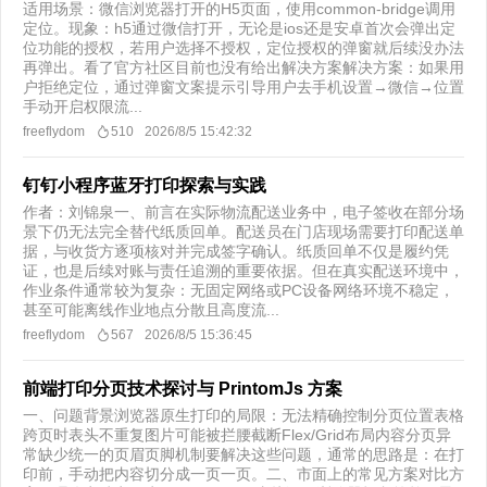
适用场景：微信浏览器打开的H5页面，使用common-bridge调用
定位。现象：h5通过微信打开，无论是ios还是安卓首次会弹出定
位功能的授权，若用户选择不授权，定位授权的弹窗就后续没办法
再弹出。看了官方社区目前也没有给出解决方案解决方案：如果用
户拒绝定位，通过弹窗文案提示引导用户去手机设置→微信→位置
手动开启权限流...
freeflydom
510
2026/8/5 15:42:32
钉钉小程序蓝牙打印探索与实践
作者：刘锦泉一、前言在实际物流配送业务中，电子签收在部分场
景下仍无法完全替代纸质回单。配送员在门店现场需要打印配送单
据，与收货方逐项核对并完成签字确认。纸质回单不仅是履约凭
证，也是后续对账与责任追溯的重要依据。但在真实配送环境中，
作业条件通常较为复杂：无固定网络或PC设备网络环境不稳定，
甚至可能离线作业地点分散且高度流...
freeflydom
567
2026/8/5 15:36:45
前端打印分页技术探讨与 PrintomJs 方案
一、问题背景浏览器原生打印的局限：无法精确控制分页位置表格
跨页时表头不重复图片可能被拦腰截断Flex/Grid布局内容分页异
常缺少统一的页眉页脚机制要解决这些问题，通常的思路是：在打
印前，手动把内容切分成一页一页。二、市面上的常见方案对比方