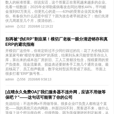
数人的标准答案。但说实话，这个答案正在害死越来越多的企业。
先看一组数据：2025年全球勒索病毒攻击同比增长44%，平均赎
金涨到82万美元，但更扎心的是——63%的受害企业其实有备
份。有备份为什么还是中招了？因为攻击者早就进化了：他们先潜
伏几周甚至几个月，摸清你的...
admin
312
2026/8/6 12:19:22
别再被“伪ERP”割韭菜！模切厂老板一眼分清进销存和真
ERP的避坑指南
开模切厂这些年，你肯定听过不少同行踩过的坑：花了大价钱买回
来某家号称“模切专属ERP”的系统，结果到头来只能管管库存出入
库，算出来的成本连厂房折旧、工人工资都没包含，报税要用的资
产负债表、现金流量表、损益表还要财务手工熬几个通宵去做。最
后钱花了、员工怨声载道，数字化转型反而变成了添乱。 市面上
很多打着“ERP”旗号售...
admin
556
2026/8/6 9:58:13
[点晴永久免费OA]"我们服务器不连外网，应该不用做等
保吧？"——这句话可能害了你的公司
先说结论：不连外网≠不用做等保。很多企业IT负责人都有这个直
觉——我的系统只在内网跑，外面访问不到，黑客进不来，做什么
等保？这个想法很自然，但很危险。因为等保测评的判定标准，从