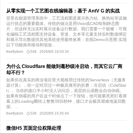
从零实现一个工艺图在线编辑器：基于 AntV G 的实战
背景在能源管理系统中，工艺流程图是展示热力站、换热站等设施
运行状态的重要载体。传统的做法是用Visio或CAD绘制静态图
片，但这样无法实时展示设备运行数据。我们需要一个能够：可视
化编辑工艺流程图支持设备、管道、文本等元素支持实时数据绑定
和展示导出数据供其他系统使用最终效果：在线Demo示意图:实现
以下功能画布移动和缩放...
freeflydom
548
2026/8/5 16:03:34
为什么 Cloudflare 能做到毫秒级冷启动，而其它云厂商
却不行？
如果你在真实的商业项目里大规模用过传统的Serverless（无服务
器计算），你一定经历过一种极其痛苦的折磨：冷启动（ColdStar
t）。当你的接口半小时没人访问后，底层的云函数会自动休眠。
如果有倒霉的用户在这个时候点了一下按钮，他可能要死死盯着屏
幕上的Loading圈转上整整3到5秒钟，接口才会极其艰难地返回数
据。...
freeflydom
538
2026/8/5 15:45:44
微信H5 页面定位权限处理