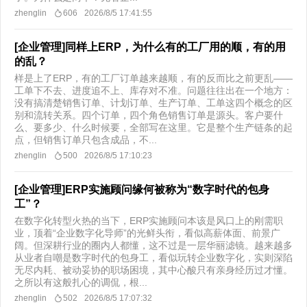
zhenglin
606
2026/8/5 17:41:55
[企业管理]同样上ERP，为什么有的工厂用的顺，有的用
的乱？
样是上了ERP，有的工厂订单越来越顺，有的反而比之前更乱——
工单下不去、进度追不上、库存对不准。问题往往出在一个地方：
没有搞清楚销售订单、计划订单、生产订单、工单这四个概念的区
别和流转关系。​四个订单，四个角色销售订单是源头。客户要什
么、要多少、什么时候要，全部写在这里。它是整个生产链条的起
点，但销售订单只包含成品，不...
zhenglin
500
2026/8/5 17:10:23
[企业管理]ERP实施顾问缘何被称为“数字时代的包身
工”？
在数字化转型火热的当下，ERP实施顾问本该是风口上的刚需职
业，顶着“企业数字化导师”的光鲜头衔，看似高薪体面、前景广
阔。但深耕行业的圈内人都懂，这不过是一层华丽滤镜。越来越多
从业者自嘲是数字时代的包身工，看似玩转企业数字化，实则深陷
无尽内耗、被动妥协的职场困境，其中心酸只有亲身经历过才懂。
之所以有这般扎心的调侃，根...
zhenglin
502
2026/8/5 17:07:32