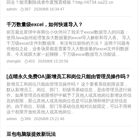
回去？能否删除或者作废预置模板？http://4734.oa22.cn
admin
367
2026/8/6 16:34:47
千万数量级excel，如何快速导入？
前言最近星球中有两位小伙伴问了我关于excel数据导入的问题：
使用Java如何处理复杂大数据量的excel导入解析和导入表。 导入
千万级excel文件到数据库，有没有比较快的方法？ 这两个问题有
些相似之处，业务场景都是需要导入大数据量的excel文件到数据
库。今天就跟大家一起聊聊，千万级excel数据导入功能该...
zhenglin
403
2026/8/6 15:20:56
[点晴永久免费OA]新增员工和岗位只能由管理员操作吗？
新增员工和岗位只能由管理员操作吗？ 这个要看系统权限设置，
默认新增员工、岗位、部门、职级等基础信息，是由管理员进行操
作。如果管理员在权限维护中赋予了其他人或其他岗位新增这些信
息的权限，那么其他人或其他岗位也是可以新增和维护这些信息
的。由于岗位、职级、部门等基础信息相对比较固定，可以不用将
这个权限开放给其他人或其他岗位...
admin
366
2026/8/6 15:21:46
豆包电脑版提效新玩法