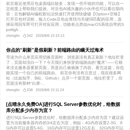
前言最近使用豆包桌面端比较多，发现一些不错的功能，可以在一
定程度上帮助我们提效。对豆包AI感兴趣的小伙伴也可以看往期内
容：豆包解锁AI编程新玩法快速打开使用快捷键【Option+空格】
打开豆包对话框，输入Code豆包会查找与关键词匹配的应用，选
择应用回车即可打开对应应用，功能有点类似macOS系统自带的S
potligh...
zhenglin
342
2026/8/6 15:15:13
你点的“刷新”是假刷新？前端路由的瞒天过海术
导读为什么单页应用切换页面时，浏览器没有真正刷新？地址栏变
了，页面却没白一下？今天我们来拆穿前端路由的“魔术”——它根
本没去服务器要新页面，而是自己偷偷换了内容。看完这篇，你也
能实现一个自己的前端路由。 前言你有没有注意过，现在很多网
站（比如知乎、B站、Github）点开一个新页面，地址栏变了，但
页面没有那种“白屏-...
zhenglin
338
2026/8/6 15:11:24
[点晴永久免费OA]进行SQL Server参数优化时，给数据
库分配多少内存为宜？
进行SQLServer参数优化时，给数据库分配多少内存为宜？建议设
置为当前服务器内存的3/4左右为宜，例如：4G内存设置2-3G、8
G内存可以设置5-6G、16G内存可以设置12G左右、32G内存可以