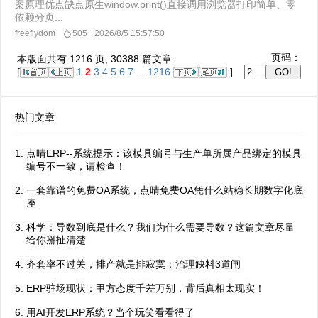
案原理优点缺点原生window.print()直接调用浏览器打印简单、零
依赖分页...
freeflydom
505
2026/8/5 15:57:50
页码：
本版面共有
1216
页,
30388
篇文章
[
1
2
3
4
5
6
7
...
1216
]
热门文章
点晴ERP--系统提示：该模具编号与生产单所属产品绑定的模具
编号不一致，请检查！
一套靠谱的免费OA系统，点晴免费OA凭什么站稳长期数字化底
座
科学：导数到底是什么？我们为什么需要导数？这篇文章尽量
给你掰扯清楚
齐套率不过关，排产就是排寂寞：治理缺料3道闸
ERP驻场现状：甲方态度千差万别，背后真相太现实！
用AI开发ERP系统？当个玩笑看看得了