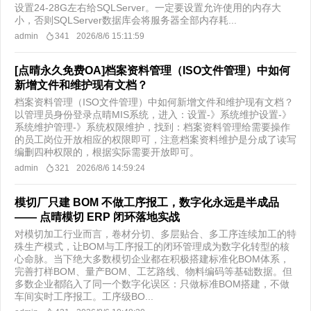
设置24-28G左右给SQLServer。一定要设置允许使用的内存大
小，否则SQLServer数据库会将服务器全部内存耗...
admin
341
2026/8/6 15:11:59
[点晴永久免费OA]档案资料管理（ISO文件管理）中如何
新增文件和维护现有文档？
档案资料管理（ISO文件管理）中如何新增文件和维护现有文档？
以管理员身份登录点晴MIS系统，进入：设置-》系统维护设置-》
系统维护管理-》系统权限维护，找到：档案资料管理给需要操作
的员工岗位开放相应的权限即可，注意档案资料维护是分成了读写
编删四种权限的，根据实际需要开放即可。
admin
321
2026/8/6 14:59:24
模切厂只建 BOM 不做工序报工，数字化永远是半成品
—— 点晴模切 ERP 闭环落地实战
对模切加工行业而言，卷材分切、多层贴合、多工序连续加工的特
殊生产模式，让BOM与工序报工的闭环管理成为数字化转型的核
心命脉。当下绝大多数模切企业都在积极搭建标准化BOM体系，
完善打样BOM、量产BOM、工艺路线、物料编码等基础数据。但
多数企业都陷入了同一个数字化误区：只做标准BOM搭建，不做
车间实时工序报工。工序级BO...