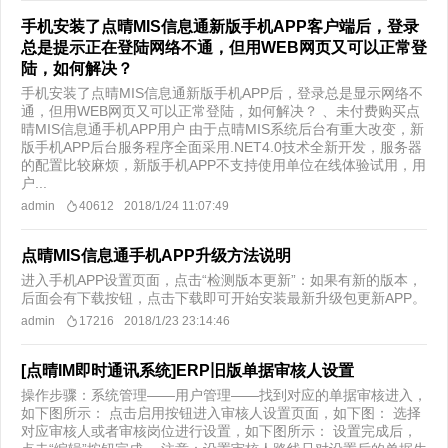
手机安装了点晴MIS信息通新版手机APP客户端后，登录
总是提示正在登陆网络不通，但用WEB网页又可以正常登
陆，如何解决？
手机安装了点晴MIS信息通新版手机APP后，登录总是显示网络不
通，但用WEB网页又可以正常登陆，如何解决？ 、未付费购买点
晴MIS信息通手机APP用户 由于点晴MIS系统后台有重大改变，新
版手机APP后台服务程序全面采用.NET4.0技术全新开发，服务器
的配置比较麻烦，新版手机APP不支持使用单位在线体验试用，用
户...
admin
40612
2018/1/24 11:07:49
点晴MIS信息通手机APP升级方法说明
进入手机APP设置页面，点击“检测版本更新”：如果有新的版本，
后面会有下载按钮，点击下载即可开始安装最新升级包更新APP。
admin
17216
2018/1/23 23:14:46
[点晴IM即时通讯系统]ERP旧版单据审核人设置
操作步骤：系统管理——用户管理——找到对应的单据审核进入，
如下图所示： 点击启用按钮进入审核人设置页面，如下图： 选择
对应审核人或者审核岗位进行设置，如下图所示： 设置完成后，