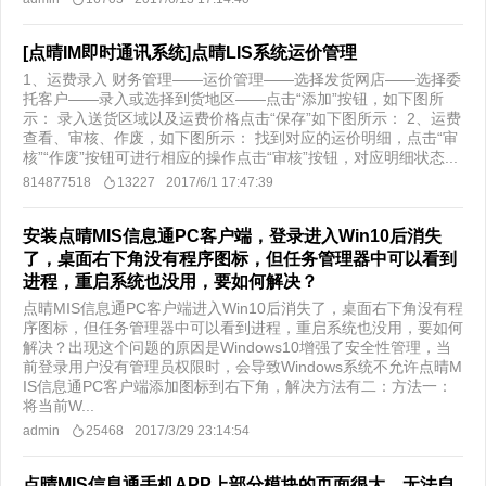
[点晴IM即时通讯系统]点晴LIS系统运价管理
1、运费录入 财务管理——运价管理——选择发货网店——选择委
托客户——录入或选择到货地区——点击“添加”按钮，如下图所
示： 录入送货区域以及运费价格点击“保存”如下图所示： 2、运费
查看、审核、作废，如下图所示： 找到对应的运价明细，点击“审
核”“作废”按钮可进行相应的操作点击“审核”按钮，对应明细状态...
814877518
13227
2017/6/1 17:47:39
安装点晴MIS信息通PC客户端，登录进入Win10后消失
了，桌面右下角没有程序图标，但任务管理器中可以看到
进程，重启系统也没用，要如何解决？
点晴MIS信息通PC客户端进入Win10后消失了，桌面右下角没有程
序图标，但任务管理器中可以看到进程，重启系统也没用，要如何
解决？出现这个问题的原因是Windows10增强了安全性管理，当
前登录用户没有管理员权限时，会导致Windows系统不允许点晴M
IS信息通PC客户端添加图标到右下角，解决方法有二：方法一：
将当前W...
admin
25468
2017/3/29 23:14:54
点晴MIS信息通手机APP上部分模块的页面很大，无法自