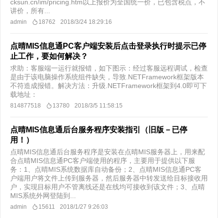
cksun.cn/im/pricing.htm以上报价为全国统一价，已包含税点，不
讲价，所有...
admin
18762
2018/3/24 18:29:16
点晴MIS信息通PC客户端安装后点击登录执行时提示已停
止工作，要如何解决？
求助：客服端一运行就报错，如下图示：经过客服远程调试，检查
是由于该电脑操作系统组件缺失，导致.NETFramework框架版本
不符造成报错。解决方法：升级.NETFramework框架到4.0即可下
载地址：
814877518
13780
2018/3/5 11:58:15
点晴MIS信息通后台服务程序安装指引（旧版－已停
用！）
点晴MIS信息通后台服务程序是安装在点晴MIS服务器上，用来配
合点晴MIS信息通PC客户端使用的程序，主要用于提供以下服
务：1、点晴MIS系统数据库自动备份；2、点晴MIS信息通PC客
户端用户将文件上传到服务器，然后服务器中转发送给目标接收用
户，实现目标用户不管离线还是在线均可接收到该文件；3、点晴
MIS系统外网登陆到...
admin
15611
2018/1/27 9:26:03