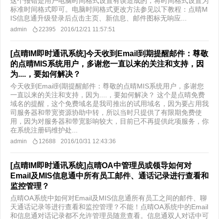
这个报错是用户电脑时间格式设置有误造成的，将时间格式设置为
标准时间格式即可。电脑时间格式更改方法参见以下教程：点晴M
IS信息通升级登录后点击主页、新信息、邮件图标无响应...
admin
22395
2016/12/21 11:57:51
[点晴IM即时通讯系统]今天收到Email到期提醒邮件：尊敬
的点晴MIS系统用户，多谢您一直以来的关注和支持，因
为....，要如何解决？
今天收到Email到期提醒邮件：尊敬的点晴MIS系统用户，多谢您
一直以来的关注和支持，因为....，要如何解决？ 这个是点晴免费
域名的提醒，这个免费域名是我司推出的试用域名，因为要占用我
司服务器和带宽资源协助中转，所以当时只提供了有限期免费使
用，因为对服务器和带宽影响较大，目前已不再提供此项服务，你
在系统注册码维护处...
admin
12688
2016/10/31 12:43:36
[点晴IM即时通讯系统]点晴OA中管理员或领导如何对
Email及MIS信息通中所有员工邮件、通话记录进行查看和
监控管理？
点晴OA系统中如何对Email及MIS信息通所有员工之间的邮件、聊
天通话记录等进行查看和监控管理？不能！点晴OA系统中的Email
和信息通对话记录都不允许管理员随意查看。信息通双人对话中可