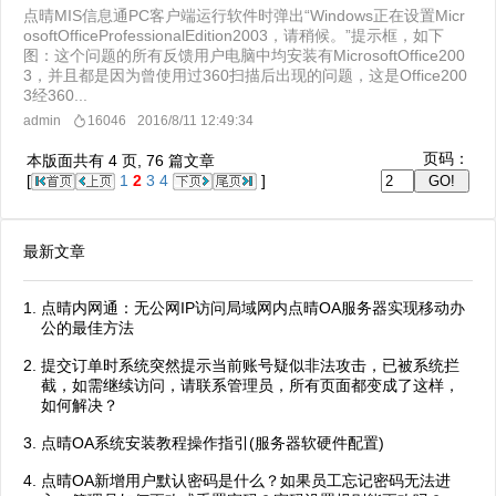
点晴MIS信息通PC客户端运行软件时弹出“Windows正在设置Micr
osoftOfficeProfessionalEdition2003，请稍候。”提示框，如下
图：这个问题的所有反馈用户电脑中均安装有MicrosoftOffice200
3，并且都是因为曾使用过360扫描后出现的问题，这是Office200
3经360...
admin
16046
2016/8/11 12:49:34
页码：
本版面共有
4
页,
76
篇文章
[
1
2
3
4
]
最新文章
点晴内网通：无公网IP访问局域网内点晴OA服务器实现移动办
公的最佳方法
提交订单时系统突然提示当前账号疑似非法攻击，已被系统拦
截，如需继续访问，请联系管理员，所有页面都变成了这样，
如何解决？
点晴OA系统安装教程操作指引(服务器软硬件配置)
点晴OA新增用户默认密码是什么？如果员工忘记密码无法进