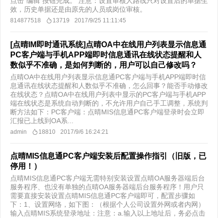
点击“编辑”按钮完成。 注意：设置审核人路线只对设置后的单据生
效，历史单据还是由原先的人员或岗位审核。
814877518
13719
2017/9/25 11:11:45
[点晴IM即时通讯系统]点晴OA中在线用户列表显示信息通
PC客户端与手机APP端即时信息通讯在线状态提醒和人
数似乎不准确，是如何判断的，用户可以自己修改吗？
点晴OA中在线用户列表显示信息通PC客户端与手机APP端即时信
息通讯在线状态提醒和人数似乎不准确，怎么回事？能否手动修改
在线状态？点晴OA中在线用户列表中显示的PC客户端与手机APP
端在线状态是系统自动判断的，不允许用户自己手工调整，系统判
断方法如下：PC客户端：点晴MIS信息通PC客户端登录时会立即
汇报已上线到OA系...
admin
18810
2017/9/6 16:24:21
点晴MIS信息通PC客户端安装后配置操作指引（旧版，已
停用！）
点晴MIS信息通PC客户端无需特别安装设置点晴OA服务器端后台
服务程序、也没有单独的点晴OA服务器端后台服务程序！用户只
需要直接安装设置点晴MIS信息通PC客户端即可，配置步骤如
下：1、设置网络，如下图：（根据个人公司设置外网或者内网）
输入点晴MIS系统登录地址：注意：a.输入以上地址后，务必点击