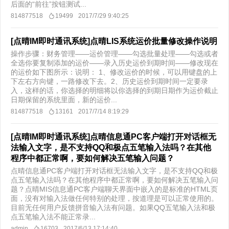
后面的“前往”按钮测试...
814877518
19499
2017/7/29 9:40:25
[点晴IM即时通讯系统]点晴LIS系统运价批量修改操作说明
操作步骤：财务管理——运价管理——勾选批量处理——勾选或者
全选你要复制添加的运价——录入历史运价到期时间——修改现在
的运价如下图所示：说明： 1、修改运价的时候，可以用键盘的上
下左右方向键，一路修改下去。2、历史运价到期时间一定要录
入，这样的话，你选择的明细将以你选择的到期日期作为运价截止
日期保留的系统里面，新的运价...
814877518
13161
2017/7/14 8:19:29
[点晴IM即时通讯系统]点晴信息通PC客户端打开对话框无
法输入文字，是不支持QQ和极点五笔输入法吗？在其他
程序中都正常啊，要如何解决五笔输入问题？
点晴信息通PC客户端打开对话框无法输入文字，是不支持QQ和极
点五笔输入法吗？在其他程序中都正常啊，要如何解决五笔输入问
题？点晴MIS信息通PC客户端聊天界面中嵌入的是标准的HTML页
面，没有对输入法做任何特别的处理，按道理是可以正常使用的。
目前无任何用户反馈拼音输入法有问题。如果QQ五笔输入法和极
点五笔输入法不能正常录...
admin
16703
2017/6/13 17:14:40