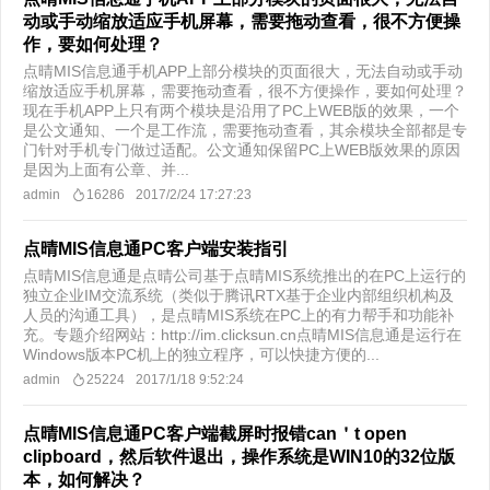
动或手动缩放适应手机屏幕，需要拖动查看，很不方便操
作，要如何处理？
点晴MIS信息通手机APP上部分模块的页面很大，无法自动或手动
缩放适应手机屏幕，需要拖动查看，很不方便操作，要如何处理？
现在手机APP上只有两个模块是沿用了PC上WEB版的效果，一个
是公文通知、一个是工作流，需要拖动查看，其余模块全部都是专
门针对手机专门做过适配。公文通知保留PC上WEB版效果的原因
是因为上面有公章、并...
admin
16286
2017/2/24 17:27:23
点晴MIS信息通PC客户端安装指引
点晴MIS信息通是点晴公司基于点晴MIS系统推出的在PC上运行的
独立企业IM交流系统（类似于腾讯RTX基于企业内部组织机构及
人员的沟通工具），是点晴MIS系统在PC上的有力帮手和功能补
充。专题介绍网站：http://im.clicksun.cn点晴MIS信息通是运行在
Windows版本PC机上的独立程序，可以快捷方便的...
admin
25224
2017/1/18 9:52:24
点晴MIS信息通PC客户端截屏时报错can＇t open
clipboard，然后软件退出，操作系统是WIN10的32位版
本，如何解决？