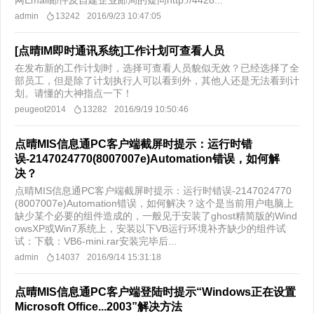
网Email邮件及自建企业邮局的疑问http://4428...
admin
13242
2016/9/23 10:47:05
[点晴IM即时通讯系统]工作计划可查看人员
在发布新的工作计划时，选择可查看人员貌似无效？已经选择了全
部员工，但是除了计划执行人可以看到外，其他人还是无法看到计
划。请懂的大神指点一下！
peugeot2014
13282
2016/9/19 10:50:46
点晴MIS信息通PC客户端截屏时提示：运行时错
误-2147024770(8007007e)Automation错误，如何解
决？
点晴MIS信息通PC客户端截屏时提示：运行时错误-2147024770
(8007007e)Automation错误，如何解决？这个是当前用户电脑上
缺少某个必要的组件造成的，一般见于安装了ghost精简版的Wind
owsXP或Win7系统上，安装以下VB运行环境补齐缺少的组件试
试：下载：VB6-mini.rar安装完毕后...
admin
14037
2016/9/14 15:31:18
点晴MIS信息通PC客户端登陆时提示“Windows正在设置
Microsoft Office...2003”解决方法