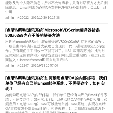
能涉及到个人隐私信息，所以不允许查看，只有对话双方才允许删
除信息。Email则因为点晴OA支持POP收取外部邮件，员工Email
中可...
admin
29022
2016/10/20 10:17:38
[点晴IM即时通讯系统]MicrosoftVBScript编译器错误
800a03e9内存不够的解决方法
出现MicrosoftVBScript编译器错误VB00a03e9内存不够的错误，
一般是由内存访问量过大或攻击出现的，而IIS进程回收还没有操
作，所有我们手工回收一下就可以了。IIS》应用程序池》找到对
应网站的应用程序池》右键当然我们可以通过重启IIS（在运行里
面输入：iisreset/restart即可自动重启IIS...
admin
12247
2016/9/23 10:57:06
[点晴IM即时通讯系统]如何禁用点晴OA的内部邮箱，我们
单位已经有自己的Email邮件系统，不需要这个，如何实
现？
如何禁用点晴OA的内部邮箱，我们单位已经有自己的Email邮件系
统，不需要这个，如何实现？Email是点晴OA的核心基础模块，必
须启用！点晴OA中的Email可以接管外部Email系统，实现在点晴
OA直接收发外部Email邮件。相关教程：1、点晴MIS系统收发外