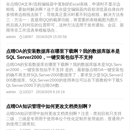
在点晴OA文本/流程编辑器中复制的Excel表格，申请时不显示边
框线，要如何解决啊？这个是在提交编辑器内容前浏览器自身自作
多情将边框线去除了，导致真正显示时看不到边框线，解决方法有
三：方法一：直接用QQ的截屏功能，将需要的表格截图为图片，
然后插入到对应的位置即可，这种方法适用于发布通知、会议、新
闻等非工作流表单模板场合...
admin
18097
2016/3/29 15:05:58
点晴OA的安装数据库在哪里下载啊？我的数据库版本是
SQL Server2000，一键安装包似乎不支持
点晴OA的安装数据库在哪里下载啊？我的数据库版本是SQLServ
er2000，一键安装包似乎不支持 是的，最新版点晴OA一键安装包
的确不再支持SQLServer2000数据库了，要求至少是SQLServer2
005数据库。SQLServer2000的使用单位可以在下面教程中下载S
QLServer2000下的点晴OA数...
admin
10327
2016/3/29 9:16:19
点晴OA知识管理中如何更改文档类别啊？
点晴OA知识管理中如何更改文档类别啊？注意：类别目前只支持
二级，三级是专用用于使用单位个性化定制开发用途的，普通用户
勿使用三级类别。