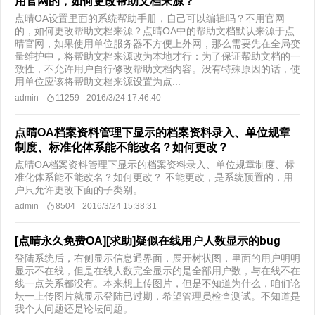
用官网的，如何更改帮助文档来源？
点晴OA设置里面的系统帮助手册，自己可以编辑吗？不用官网
的，如何更改帮助文档来源？点晴OA中的帮助文档默认来源于点
晴官网，如果使用单位服务器不方便上外网，那么需要先在全局变
量维护中，将帮助文档来源改为本地才行：为了保证帮助文档的一
致性，不允许用户自行修改帮助文档内容。没有特殊原因的话，使
用单位应该将帮助文档来源设置为点...
admin
11259
2016/3/24 17:46:40
点晴OA档案资料管理下显示的档案资料录入、单位规章
制度、标准化体系能不能改名？如何更改？
点晴OA档案资料管理下显示的档案资料录入、单位规章制度、标
准化体系能不能改名？如何更改？ 不能更改，是系统预置的，用
户只允许更改下面的子类别。
admin
8504
2016/3/24 15:38:31
[点晴永久免费OA][求助]疑似在线用户人数显示的bug
登陆系统后，右侧显示信息通界面，展开树状图，里面的用户明明
显示不在线，但是在线人数完全显示的是全部用户数，与在线不在
线一点关系都没有。本来想上传图片，但是不知道为什么，咱们论
坛一上传图片就显示登陆已过期，希望管理员检查测试。不知道是
我个人问题还是论坛问题。