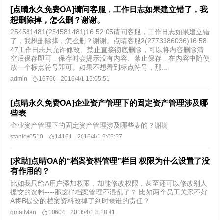
[点晴永久免费OA]请问客服，工作日志如果建立错了，我
想删除掉，怎么删？谢谢。
254581481(254581481)16:52:05请问客服，工作日志如果建立错
了，我想删除掉，怎么删？谢谢。点晴客服2(2773386036)16:58:
47工作日志只允许修改、禁止直接彻底删除，可以将内容删除清
空后保存即可，保存时会提示没有内容、禁止保存，在内容中随便
放一个标点符号即可。如果不想看到标点符号，那...
admin
16766
2016/4/1 15:05:51
[点晴永久免费OA]企业资产管理下的固定资产管理涉及哪
些表
企业资产管理下的固定资产管理涉及哪些表的？谢谢
stanley0510
14161
2016/4/1 9:05:57
[求助]点晴OA的“档案资料管理”栏目 权限为什么设置了没
有作用的？
比如我只给A用户添加权限，却能修改权限，甚至还可以修改别人
提交的资料----那这样档案管理不混乱了？ 比如两个员工关系不好
A将B提交的档案资料改掉了到时候谁的责任？
gmailvlan
10604
2016/4/1 8:18:41