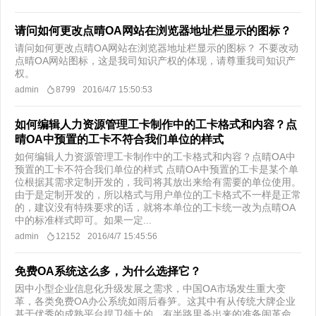
请问如何更改点晴OA网站在浏览器地址栏显示的图标？
请问如何更改点晴OA网站在浏览器地址栏显示的图标？ 不要改动
点晴OA网站图标，这是我司知识产权的体现，请尊重我司知识产
权。
admin
8799
2016/4/7 15:50:53
如何编辑人力资源管理工卡制作中的工卡格式和内容？点
晴OA中预置的工卡不符合我们单位的样式
如何编辑人力资源管理工卡制作中的工卡格式和内容？点晴OA中
预置的工卡不符合我们单位的样式 点晴OA中预置的工卡是某个单
位根据其需求定制开发的，我司将其放出来给有需要的单位使用。
由于是定制开发的，所以格式与用户单位的工卡格式不一样是正常
的，建议没有特殊要求的话，就将本单位的工卡统一改为点晴OA
中的标准样式即可。如果一定...
admin
12152
2016/4/7 15:45:56
免费OA系统这么多，为什么选择它？
因中小型企业信息化升级发展之需求，中国OA市场发生重大变
革，各类免费OA办公系统如雨后春笋。这其中有从传统大牌企业
基于优秀的成熟平台捍卫领土的，有半路里杀出来的准备闹革命