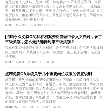
也是其他人的姓名，是BUG吧，如何解决？ 匿名是必要的，但冒
别人的名反馈是不道德的行为，可以用管理制度约束。 一般情况
下，很多改善提案不方便用实名深入讨论，用匿名方式可以让员工
畅所欲言。但必须让员工知道，系统后台是记录实名的。用网管身
份登录OA，就可以看到真...
admin
10549
2016/3/17 17:10:43
[点晴永久免费OA]我在档案资料管理中录入文档时，设了
三级类别，怎么无法选择到第三级类别？
我在档案资料管理中录入文档时，设了三级类别，怎么无法选择到
第三级类别？ 系统目前只支持二级类别，第三级未启用，无法选
择使用。
admin
8647
2016/3/16 18:46:18
点晴免费OA系统关于几个重要岗位权限的设置说明
部分用户看到点晴的权限设置页面有如下疑问：权限项目这么多，
我该如何设置？正常情况下普通员工不用开放任何权限，系统开发
时已经考虑了权限问题，普通员工无需设置任何权限即可正常使用
点晴OA系统；除了网管之外任何人都不应该有所有权限、但网管
系统开发时已经做了特别处理，不需要也不允许特别设置权限；其
他需要设置权限的模块，权限只需...
814877518
19336
2016/3/16 9:32:55