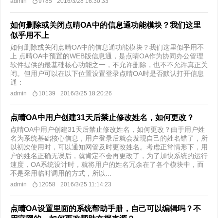
admin
9785
2016/3/28 16:30:33
如何删除或关闭点晴OA中的信息通功能模块？我们这里
似乎用不上
如何删除或关闭点晴OA中的信息通功能模块？我们这里似乎用不
上 点晴OA中预置的WEB版信息通，是点晴OA作为协同办公管理
软件提供的最基础核心功能之一，不允许删除，也不不允许真正关
闭。但用户可以在以下位置设置登录点晴OA时是否默认打开信息
通：
admin
10139
2016/3/25 18:20:26
点晴OA中用户创建31天后禁止修改姓名，如何更改？
点晴OA中用户创建31天后禁止修改姓名，如何更改？由于用户姓
名为系统基础核心信息，用户登录后就会发现自己的姓名错了，所
以初次使用时，可以通知网管及时更改姓名。考虑正常情形下，用
户的姓名正确无误后，就肯定不会再更改了，为了加快系统的运行
速度，OA系统设计时，就将用户的姓名冗余在了各个模块中，而
不是采用临时调用的方式，所以...
admin
12058
2016/3/25 11:14:23
点晴OA设置里面的系统帮助手册，自己可以编辑吗？不