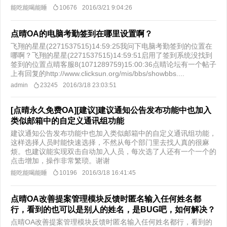
能吃能喝能睡
10676
2016/3/21 9:04:26
点晴OA的电脑考勤签到在哪里设置啊？
飞翔的星星(2271537515)14:59:25我问下电脑考勤签到的位置在
哪啊？飞翔的星星(2271537515)14:59:51启用了签到系统没找到
签到的位置点晴客服8(1071289759)15:00:36点晴论坛有一个帖子
上有回复的http://www.clicksun.org/mis/bbs/showbbs....
admin
23245
2016/3/18 23:03:51
[点晴永久免费OA][建议]建议通知公告发布功能中也加入
类似邮箱中的自定义通讯组功能
建议通知公告发布功能中也加入类似邮箱中的自定义通讯组功能，
这样选择人员时能快速选择，不然从每个部门里去找人真的很麻
烦。也建议能实现双击自动加入人员，每次选了人还有一个一个的
点击增加，操作非常繁琐。谢谢
能吃能喝能睡
10196
2016/3/18 16:41:45
点晴OA改善提案管理模块反馈时匿名输入任何姓名都
行，看到的也可以是别人的姓名，是BUG吧，如何解决？
点晴OA改善提案管理模块反馈时匿名输入任何姓名都行，看到的