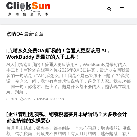
点晴OA 最新文章
[点晴永久免费OA]听我的！普通人更应该用 AI，
WorkBuddy 是最好的入手工具！
AI入门指南听我的！普通人更应该用AI，WorkBuddy是最好的入
手工具！写给还在观望的你·2026年8月3日讲真，最近朋友问我最
多的一句话是：“AI到底怎么用？我是不是已经跟不上趟了？”说实
话，被这么一问，我也有点焦虑怕说错了，误导了人家。我每次都
回同一句：你这才叫赶上了。越是什么都不会的人，越该现在就用
AI。别急...
admin
236
2026/8/4 18:09:58
[企业管理]进项税、销项税需要月末结转吗？大多数会计
都会搞错的实操要点
每月月末结账，很多会计都会纠结一个核心问题：增值税的进项税
额、销项税额，到底要不要结转？有人月月结转，越做越乱；有人