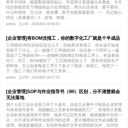
常年不结转，账面数据堆积如山，年底审计直接被点名整改。今天
结合财政部官方增值税会计处理规定，用大白话讲清：要不要转、
什么时候转、怎么转、错在哪，新手也能直接套用。一、先记核心
结论（直接避坑）1、进项、销项...
admin
245
2026/8/4 18:08:53
[企业管理]有BOM没报工，你的数字化工厂就是个半成品
工序级BOM告诉你应该怎么干，但如果没有报工，你永远不知道
实际干了什么。上一篇聊了工序级BOM，但还差一个闭环上一篇
我说了工序级BOM——把物料消耗绑定到每道工序上。有读者就
问了：刘工，BOM建好了，工艺路线也挂上了，那车间实际生产
的时候，怎么知道每道工序干了多少？我说：靠报工。他愣了一
下：报工？我们车间有计件工资表，...
admin
250
2026/8/4 18:07:53
[企业管理]SOP与作业指导书（WI）区别，分不清楚就会
无法落地
我个人在工业企业里工作了十多年，目前又从事中小制造企业管理
与体系辅导多年，我接触过上百家各种规模的工厂，发现绝大多数
企业标准化落地并不理想，很多可以定性失败，根源都集中在同一
点：分不清SOP和作业指导书的边界，更不懂两份文件必须配套
使用。现场普遍现状：车间所有操作文件全部统称SOP，SOP好