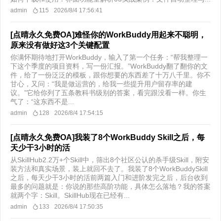
admin
115
2026/8/4 17:56:41
[点晴永久免费OA]难怪你的WorkBuddy用起来不聪明，
原来没有做好这3个关键配置
你满怀期待地打开WorkBuddy，输入了第一个任务：“帮我整理一
下这个季度的项目资料，写一份汇报。”WorkBuddy翻了翻你的文
件，给了一份泛泛的模板，跟你想要的东西差了十万八千里。你不
甘心，又问：“我是做运营的，给我一些提升用户留存率的建
议。”它给你列了五条教科书级别的答案，看完跟没看一样。你生
气了：“这东西不是...
admin
128
2026/8/4 17:54:15
[点晴永久免费OA]我装了8个WorkBuddy Skill之后，每
天少干3小时的活
从SkillHub2.2万+个Skill中，筛出8个社区公认的杀手级Skill，附安
装方法和真实场景，装上就回不去了。我装了8个WorkBuddySkill
之后，每天少干3小时的活前两篇入门和进阶发完之后，后台收到
最多的问题就是：你说的那些高阶功能，具体怎么落地？我的答案
就两个字：Skill。SkillHub现在已经有...
admin
133
2026/8/4 17:50:35