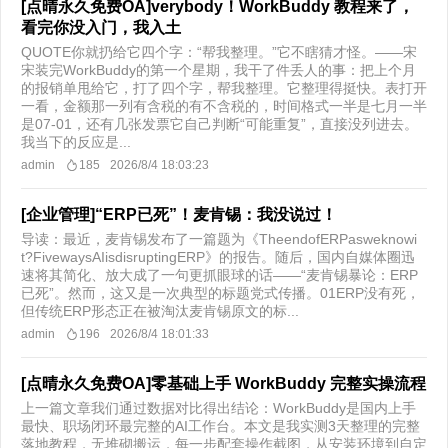
[点晴永久免费OA]verybody！WorkBuddy 教程来了，
看完你没入门，我入土
QUOTE你就扔给它四个字：“帮我整理。”它不瞎猜才怪。——宋
宋装完WorkBuddy的第一个星期，我干了件丢人的事：把上个月
的报销单甩给它，打了四个字，帮我整理。它整理得挺快。表打开
一看，金额那一列有含税的有不含税的，时间格式一半是七月一半
是07-01，还有几张发票它自己判断“可能重复”，直接没列进去。
我当下的反应是...
admin
185
2026/8/4 18:03:23
[企业管理]“ERP已死”！麦肯锡：我没说过！
导读：最近，麦肯锡发布了一篇题为《TheendofERPasweknowi
t?FivewaysAIisdisruptingERP》的报告。随后，国内自媒体圈迅
速将其简化、放大成了一句更抓眼球的话——“麦肯锡暴论：ERP
已死”。然而，这又是一次典型的标题党式传播。01ERP没有死，
但传统ERP形态正在被淘汰麦肯锡原文的标...
admin
196
2026/8/4 18:01:33
[点晴永久免费OA]零基础上手 WorkBuddy 完整实操流程
上一篇文章我们通过数据对比得出结论：WorkBuddy是国内上手
最快、职场闭环最完整的AI工作台。本文是我实测3天整理的完整
落地教程，无堆砌搬运，每一步配套操作截图，从安装环境到自定