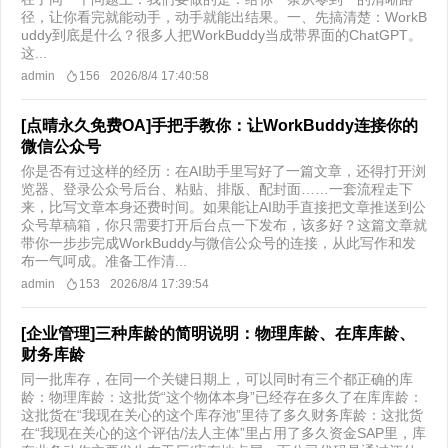
径，让你看完就能动手，动手就能出结果。​一、先搞清楚：WorkB
uddy到底是什么？很多人把WorkBuddy当成带界面的ChatGPT。
这...
admin
156
2026/8/4 17:40:58
[点晴永久免费OA]手把手教你：让WorkBuddy连接你的
微信公众号
你是否有过这样的经历：在AI助手里写好了一篇文章，还得打开浏
览器、登录公众号后台、粘贴、排版、配封面……一套流程走下
来，比写文章本身还费时间。如果能让AI助手直接把文章推送到公
众号草稿箱，你只需要打开后台点一下发布，该多好？这篇文章就
带你一步步完成WorkBuddy与微信公众号的连接，从此写作和发
布一气呵成。准备工作清...
admin
153
2026/8/4 17:39:54
[企业管理]三种库龄的简明说明：物理库龄、在库库龄、
财务库龄
同一批库存，在同一个关键日期上，可以同时有三个都正确的库
龄：物理库龄：这批货“这个物体本身”已经存在多久了在库库龄：
这批货在“我现在关心的这个库存池”里待了多久财务库龄：这批货
在“我现在关心的这个评估/法人主体”里占用了多久资金SAP里，库