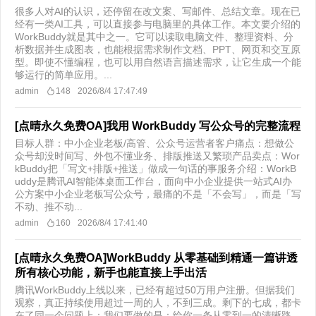
很多人对AI的认识，还停留在改文案、写邮件、总结文章。现在已
经有一类AI工具，可以直接参与电脑里的具体工作。本文要介绍的
WorkBuddy就是其中之一。它可以读取电脑文件、整理资料、分
析数据并生成图表，也能根据需求制作文档、PPT、网页和交互原
型。即使不懂编程，也可以用自然语言描述需求，让它生成一个能
够运行的简单应用。...
admin
148
2026/8/4 17:47:49
[点晴永久免费OA]我用 WorkBuddy 写公众号的完整流程
目标人群：中小企业老板/高管、公众号运营者客户痛点：想做公
众号却没时间写、外包不懂业务、排版推送又繁琐产品卖点：Wor
kBuddy把「写文+排版+推送」做成一句话的事服务介绍：WorkB
uddy是腾讯AI智能体桌面工作台，面向中小企业提供一站式AI办
公方案中小企业老板写公众号，最痛的不是「不会写」，而是「写
不动、推不动...
admin
160
2026/8/4 17:41:40
[点晴永久免费OA]WorkBuddy 从零基础到精通一篇讲透
所有核心功能，新手也能直接上手出活
腾讯WorkBuddy上线以来，已经有超过50万用户注册。但据我们
观察，真正持续使用超过一周的人，不到三成。剩下的七成，都卡
在了同一个问题上：我们要做的是：给你一条从零到一的清晰路