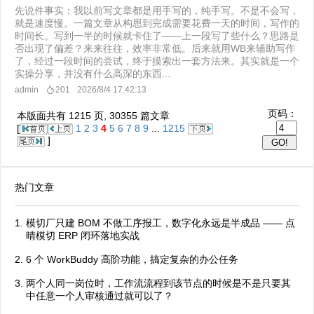
先说件事实：我以前写文章都是用手写的，纯手写。不是不会写，
就是速度慢。一篇文章从构思到完成需要花费一天的时间，写作的
时间长。写到一半的时候就卡住了——上一段写了些什么？思路是
否出现了偏差？来来往往，效率非常低。后来就用WB来辅助写作
了，经过一段时间的尝试，终于摸索出一套方法来。其实就是一个
实操分享，并没有什么高深的东西...
admin
201
2026/8/4 17:42:13
页码：
本版面共有
1215
页,
30355
篇文章
[
1
2
3
4
5
6
7
8
9
...
1215
]
热门文章
模切厂只建 BOM 不做工序报工，数字化永远是半成品 —— 点
晴模切 ERP 闭环落地实战
6 个 WorkBuddy 高阶功能，搞定复杂的办公任务
两个人同一岗位时，工作流流程到该节点的时候是不是只要其
中任意一个人审核通过就可以了？