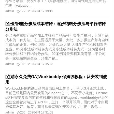
存业务动作主要发生在工厂/库存地点层，而公司代码是通过评估
范围（valuatio...
admin
172
2026/8/4 17:39:19
[企业管理]分步法成本结转：逐步结转分步法与平行结转
分步法
分步法是按照产品的加工步骤和产品品种汇集生产费用，计算产品
成本的一种方法。它主要适用于大量、大批、多步骤生产并有自制
半成品的企业。例如,纺织、冶金以及大量,大批生产的机械制造等
企业。01分步法成本结转方式分步法成本结转方式：分为逐步结
转分步法和平行结转分步法。02案例背景资料案例背景：甲公司
是一家机械制造企业，只生产销...
admin
186
2026/8/4 17:35:28
[点晴永久免费OA]Workbuddy 保姆级教程：从安装到使
用
Workbuddy是腾讯出品的桌面级AI工作台，于今天3月正式上线，
目前已经是国内最受欢迎的AIagent之一。不同于小龙虾、Herme
s这种需要复杂的前置依赖和权限设置的agent，workbuddy已经将
这些全部都封装进了APP中，主打一个即开即用，因此对于小白用
户极其友好。这篇，我将从最基础的安装讲起，手把手教你...
admin
206
2026/8/4 17:31:58