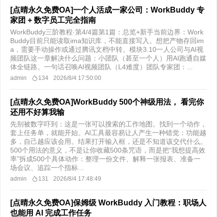
[点晴永久免费OA]一个人活成一家公司：WorkBuddy 专
家团 + 数字员工完全指南
WorkBuddy三阶教程·第4/4篇第1篇：总览+新手当前边界：Work
Buddy目前只能读取ima知识库，不能直接写入。想把产物存回im
a，需要手动操作或通过腾讯文档中转。模块3.10一人公司与AI视
频团队这一章解决什么问题：小团队（甚至一个人）用AI跑通自媒
体全链路。一句话召唤AI视频团队（L4难度）团队专家团：...
admin
134
2026/8/4 17:50:00
[点晴永久免费OA]WorkBuddy 500个神级用法， 看完你
还用不好算我输
先别被数字吓到：这是一张可以搜索的工作地图。找到一个动作，
套上任务单，就能开始。AI工具最容易让人产生一种错觉：功能越
多，自己越应该会用。结果打开输入框，还是不知道该交代什么。
500个用法的意义，不是让你收藏500条咒语，而是把“我想提高效
率”拆成500个具体动作：整理一份文件、解释一张报表、准备一
场会议、追踪一个指标...
admin
131
2026/8/4 17:48:49
[点晴永久免费OA]保姆级 WorkBuddy 入门教程：职场人
也能用 AI 完成工作任务