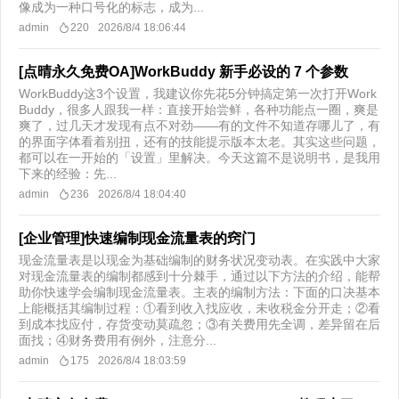
像成为一种口号化的标志，成为...
admin
220
2026/8/4 18:06:44
[点晴永久免费OA]WorkBuddy 新手必设的 7 个参数
WorkBuddy这3个设置，我建议你先花5分钟搞定第一次打开Work
Buddy，很多人跟我一样：直接开始尝鲜，各种功能点一圈，爽是
爽了，过几天才发现有点不对劲——有的文件不知道存哪儿了，有
的界面字体看着别扭，还有的技能提示版本太老。其实这些问题，
都可以在一开始的「设置」里解决。今天这篇不是说明书，是我用
下来的经验：先...
admin
236
2026/8/4 18:04:40
[企业管理]快速编制现金流量表的窍门
现金流量表是以现金为基础编制的财务状况变动表。在实践中大家
对现金流量表的编制都感到十分棘手，通过以下方法的介绍，能帮
助你快速学会编制现金流量表。主表的编制方法：下面的口决基本
上能概括其编制过程：①看到收入找应收，未收税金分开走；②看
到成本找应付，存货变动莫疏忽；③有关费用先全调，差异留在后
面找；④财务费用有例外，注意分...
admin
175
2026/8/4 18:03:59