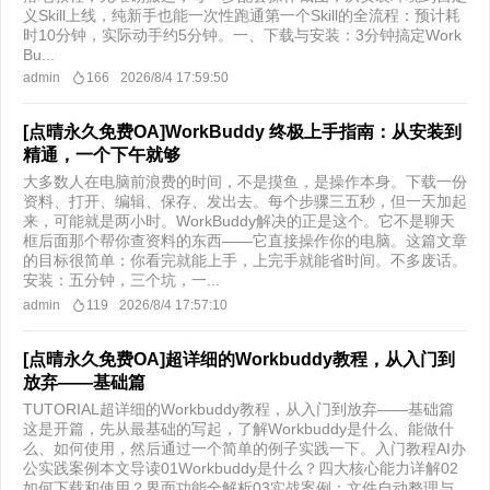
义Skill上线，纯新手也能一次性跑通第一个Skill的全流程：预计耗
时10分钟，实际动手约5分钟。一、下载与安装：3分钟搞定Work
Bu...
admin
166
2026/8/4 17:59:50
[点晴永久免费OA]WorkBuddy 终极上手指南：从安装到
精通，一个下午就够
大多数人在电脑前浪费的时间，不是摸鱼，是操作本身。下载一份
资料、打开、编辑、保存、发出去。每个步骤三五秒，但一天加起
来，可能就是两小时。WorkBuddy解决的正是这个。它不是聊天
框后面那个帮你查资料的东西——它直接操作你的电脑。这篇文章
的目标很简单：你看完就能上手，上完手就能省时间。不多废话。
安装：五分钟，三个坑，一...
admin
119
2026/8/4 17:57:10
[点晴永久免费OA]超详细的Workbuddy教程，从入门到
放弃——基础篇
TUTORIAL超详细的Workbuddy教程，从入门到放弃——基础篇
这是开篇，先从最基础的写起，了解Workbuddy是什么、能做什
么、如何使用，然后通过一个简单的例子实践一下。入门教程AI办
公实践案例本文导读01Workbuddy是什么？四大核心能力详解02
如何下载和使用？界面功能全解析03实战案例：文件自动整理与...