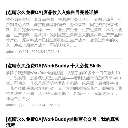
[点晴永久免费OA]废品收入入账科目完整详解
核心划分逻辑：看废品来源，来源决定会计科目，分四大场景：生
产制造边角料、商贸电商废旧物资、办公废料、固定资产报废残
料，科目完全不一样。一、工业生产企业：生产边角料、不良半成
品、生产废料（最常用）准则规定边角料是采购原材料生产产品附
带产出，原材料成本已经全部归集进生产成本，变卖边角料的收
入，冲减当期生产成本，不确认收入。...
admin
201
2026/8/4 17:21:48
[点晴永久免费OA]WorkBuddy 十大必装 Skills
前阵子我清理WorkBuddy的技能，从装了的60多个一口气删到10
个。说实话，之前我也犯过仓鼠症——看到技能市场里8万个Skills
就走不动道，什么星座运势塔罗占卜都装，结果呢？启动慢半拍，
十几个技能还偶尔互相打架，真正常用的就那么几个。删完那天我
特意观察了一周：活干得反而更顺了。粗算一下，光靠这10个，
我每个月至少...
admin
205
2026/8/4 17:21:08
[点晴永久免费OA]WorkBuddy辅助写公众号，我的真实
流程