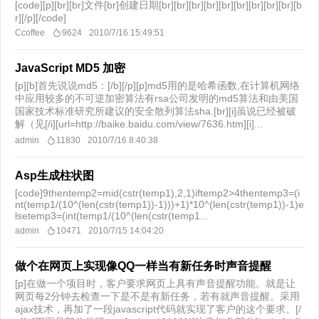
[code][p][br][br]文件[br]创建日期[br][br][br][br][br][br][br][br][br][b
r][/p][/code]
Ccoffee
9624
2010/7/16 15:49:51
JavaScript MD5 加密
[p][b]首先说说md5：[/b][/p][p]md5用的是哈希函数,在计算机网络
中应用较多的不可逆加密算法有rsa公司发明的md5算法和由美国
国家技术标准研究所建议的安全散列算法sha.[br][i]虽说已经被破
解（见[/i][url=http://baike.baidu.com/view/7636.htm][i]...
admin
11830
2010/7/16 8:40:38
Asp生成柱状图
[code]9thentemp2=mid(cstr(temp1),2,1)iftemp2>4thentemp3=(i
nt(temp1/(10^(len(cstr(temp1))-1)))+1)*10^(len(cstr(temp1))-1)e
lsetemp3=(int(temp1/(10^(len(cstr(temp1...
admin
10471
2010/7/15 14:04:20
做个在网页上实现像QQ一样当有新任务时声音提醒
[p]在做一个项目时，客户要求网页上具有声音提醒功能。就是让
网页每2分钟去检查一下是不是有新任务，若有就声音提醒。采用
ajax技术，再加了一段javascript代码就实现了客户的这个要求。[/