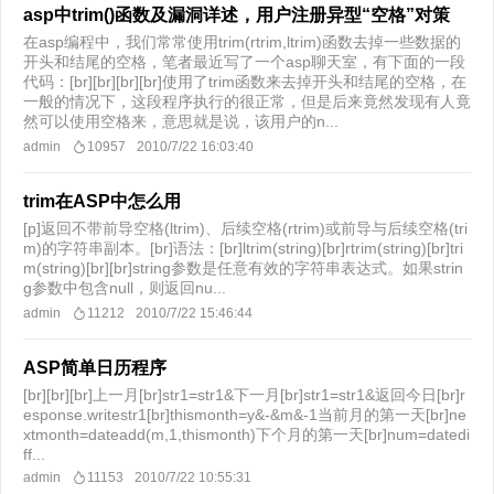
asp中trim()函数及漏洞详述，用户注册异型“空格”对策
在asp编程中，我们常常使用trim(rtrim,ltrim)函数去掉一些数据的
开头和结尾的空格，笔者最近写了一个asp聊天室，有下面的一段
代码：[br][br][br][br]使用了trim函数来去掉开头和结尾的空格，在
一般的情况下，这段程序执行的很正常，但是后来竟然发现有人竟
然可以使用空格来，意思就是说，该用户的n...
admin
10957
2010/7/22 16:03:40
trim在ASP中怎么用
[p]返回不带前导空格(ltrim)、后续空格(rtrim)或前导与后续空格(tri
m)的字符串副本。[br]语法：[br]ltrim(string)[br]rtrim(string)[br]tri
m(string)[br][br]string参数是任意有效的字符串表达式。如果strin
g参数中包含null，则返回nu...
admin
11212
2010/7/22 15:46:44
ASP简单日历程序
[br][br][br]上一月[br]str1=str1&下一月[br]str1=str1&返回今日[br]r
esponse.writestr1[br]thismonth=y&-&m&-1当前月的第一天[br]ne
xtmonth=dateadd(m,1,thismonth)下个月的第一天[br]num=datedi
ff...
admin
11153
2010/7/22 10:55:31