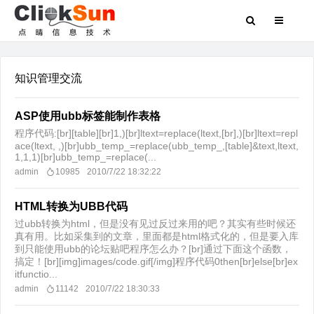
知识管理交流
ASP使用ubb标签能制作表格
程序代码:[br][table][br]1,)[br]ltext=replace(ltext,[br],)[br]ltext=repl
ace(ltext, ,)[br]ubb_temp_=replace(ubb_temp_,[table]&text,ltext,
1,1,1)[br]ubb_temp_=replace(...
admin
10985
2010/7/22 18:32:22
HTML转换为UBB代码
过ubb转换为html，但是没有见过反过来用的吧？其实有些时候还
真有用。比如采集到的文章，里面都是html格式化的，但是要入库
到只能使用ubb的论坛贴吧程序怎么办？[br]通过下面这个函数，
搞定！[br][img]images/code.gif[/img]程序代码0then[br]else[br]ex
itfunctio...
admin
11142
2010/7/22 18:30:33