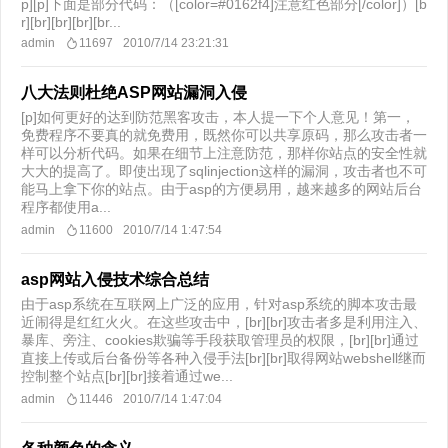
p][p]下面是部分代码：（[color=#0162f4]注意红色部分[/color]）[b
r][br][br][br][br...
admin
11697
2010/7/14 23:21:31
八大法则杜绝ASP网站漏洞入侵
[p]如何更好的达到防范黑客攻击，本人提一下个人意见！第一，
免费程序不要真的就免费用，既然你可以共享原码，那么攻击者一
样可以分析代码。如果在细节上注意防范，那样你站点的安全性就
大大的提高了。即使出现了sqlinjection这样的漏洞，攻击者也不可
能马上拿下你的站点。由于asp的方便易用，越来越多的网站后台
程序都使用a...
admin
11600
2010/7/14 1:47:54
asp网站入侵技术综合总结
由于asp系统在互联网上广泛的应用，针对asp系统的脚本攻击最
近闹得是红红火火。在这些攻击中，[br][br]攻击者多是利用注入、
暴库、旁注、cookies欺骗等手段获取管理员的权限，[br][br]通过
直接上传或后台备份等各种入侵手法[br][br]取得网站webshell继而
控制整个站点[br][br]接着通过we...
admin
11446
2010/7/14 1:47:04