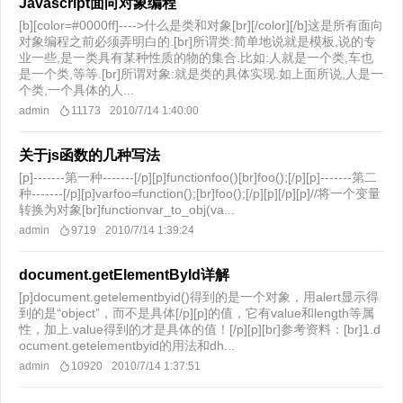
Javascript面向对象编程
[b][color=#0000ff]---->什么是类和对象[br][/color][/b]这是所有面向
对象编程之前必须弄明白的.[br]所谓类:简单地说就是模板,说的专
业一些,是一类具有某种性质的物的集合.比如:人就是一个类,车也
是一个类,等等.[br]所谓对象:就是类的具体实现.如上面所说,人是一
个类,一个具体的人...
admin
11173
2010/7/14 1:40:00
关于js函数的几种写法
[p]-------第一种-------[/p][p]functionfoo()[br]foo();[/p][p]-------第二
种-------[/p][p]varfoo=function();[br]foo();[/p][p][/p][p]//将一个变量
转换为对象[br]functionvar_to_obj(va...
admin
9719
2010/7/14 1:39:24
document.getElementById详解
[p]document.getelementbyid()得到的是一个对象，用alert显示得
到的是“object”，而不是具体[/p][p]的值，它有value和length等属
性，加上.value得到的才是具体的值！[/p][p][br]参考资料：[br]1.d
ocument.getelementbyid的用法和dh...
admin
10920
2010/7/14 1:37:51