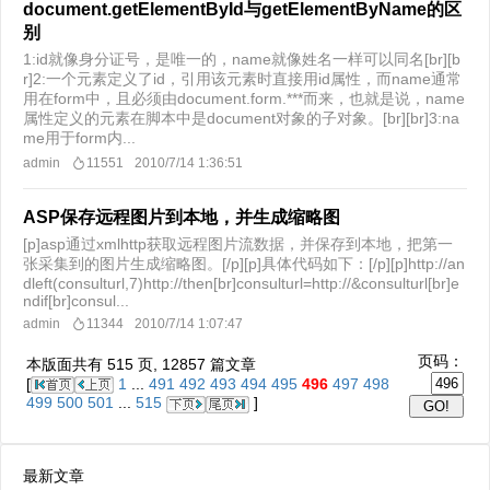
document.getElementById与getElementByName的区
别
1:id就像身分证号，是唯一的，name就像姓名一样可以同名[br][b
r]2:一个元素定义了id，引用该元素时直接用id属性，而name通常
用在form中，且必须由document.form.***而来，也就是说，name
属性定义的元素在脚本中是document对象的子对象。[br][br]3:na
me用于form内...
admin
11551
2010/7/14 1:36:51
ASP保存远程图片到本地，并生成缩略图
[p]asp通过xmlhttp获取远程图片流数据，并保存到本地，把第一
张采集到的图片生成缩略图。[/p][p]具体代码如下：[/p][p]http://an
dleft(consulturl,7)http://then[br]consulturl=http://&consulturl[br]e
ndif[br]consul...
admin
11344
2010/7/14 1:07:47
页码：
本版面共有
515
页,
12857
篇文章
[
1
...
491
492
493
494
495
496
497
498
499
500
501
...
515
]
最新文章