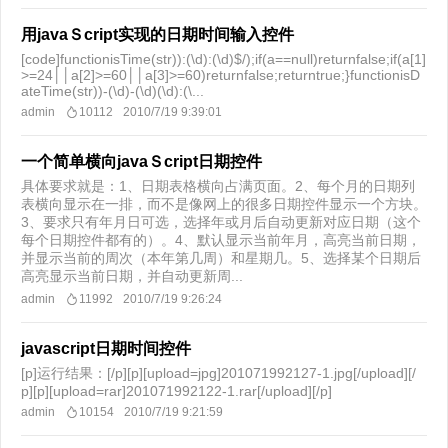
用javaＳcript实现的日期时间输入控件
[code]functionisTime(str)):(\d):(\d)$/);if(a==null)returnfalse;if(a[1]
>=24││a[2]>=60││a[3]>=60)returnfalse;returntrue;}functionisD
ateTime(str))-(\d)-(\d)(\d):(\...
admin
10112
2010/7/19 9:39:01
一个简单横向javaＳcript日期控件
具体要求就是：1、日期表格横向占满页面。2、每个月的日期列
表横向显示在一排，而不是像网上的很多日期控件显示一个方块。
3、要求只有年月日可选，选择年或月后自动更新对应日期（这个
每个日期控件都有的）。4、默认显示当前年月，高亮当前日期，
并显示当前的周次（本年第几周）和星期几。5、选择某个日期后
高亮显示当前日期，并自动更新周...
admin
11992
2010/7/19 9:26:24
javascript日期时间控件
[p]运行结果：[/p][p][upload=jpg]201071992127-1.jpg[/upload][/
p][p][upload=rar]201071992122-1.rar[/upload][/p]
admin
10154
2010/7/19 9:21:59