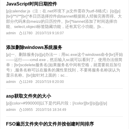
JavaScript时间日期控件
[p]calendar.js（注：在.net环境下.js文件需存为utf-8格式）[/p][p]
[br]/**//**[br]*本日历选择控件由tiannet根据前人经验完善而得。大
部分代码来自meizz的日历控件。[br]*tiannet添加了时间选择功
能、select,object标签隐藏功能，还有其它小功能。[b...
admin
11780
2010/7/19 9:16:07
添加删除windows系统服务
[p]一、删除服务[/p][p]办法一：用sc.exe这个windows命令[br]开始
——运行——cmd.exe，然后输入sc就可以看到了。使用办法很简
单：[br]scdelete服务名(如果服务名中间有空格，就需要前后加引
号）,服务名称可以在服务的属性里找到，不要将服务名称误认为
显示名称。[br]如针对上面的：sc...
admin
11249
2010/7/19 8:20:00
asp获取文件夹的大小
[p][color=#990000]以下是代码片段：[/color][br][/p][p][/p]
admin
10955
2010/7/16 18:34:49
FSO遍历文件夹中的文件并按创建时间排序