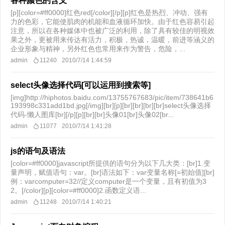
各种颜色的含义
[p][color=#ff0000]红色red[/color][/p][p]红色是热烈、冲动、强有
力的色彩，它能使肌肉的机能和血液循环加快。由于红色容易引起
注意，所以在各种媒体中也被广泛的利用，除了具有较佳的明视效
果之外，更被用来传达有活力，积极，热诚，温暖，前进等涵义的
企业形象与精神，另外红色也常用来作为警告，危险，...
admin
11240
2010/7/14 1:44:59
select头像选择代码[可以运用到搜索等]
[img]http://hiphotos.baidu.com/13755767683/pic/item/738641b6
193998c331add1bd.jpg[/img][br][p][br][br][br][br]select头像选择
代码-懒人图库[br][/p][p][br][br]头像01[br]头像02[br...
admin
11077
2010/7/14 1:41:28
js的语句及语法
[color=#ff0000]javascript所提供的语句分为以下几大类：[br]1.变
量声明，赋值语句：var。[br]语法如下：var变量名称[=初始值][br]
例：varcomputer=32//定义computer是一个变量，且有初值为3
2。[/color][p][color=#ff0000]2.函数定义语...
admin
11248
2010/7/14 1:40:21