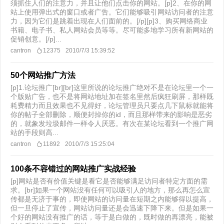
须抓住人们的注意力，并且让他们点击你的网站。[p]2、在你的网
站上使用弹出式的窗口或者广告。它们能够吸引网站访问者的注意
力，因为它们是跳着出现在人们面前的。[/p][p]3、购买网络商业
书籍、电子书、私人网站会员等等。尽可能多地学习所有新网站的
促销创意。[/p]...
cantron
12375
2010/7/3 15:39:52
50个网站推广方法
[p]1.论坛推广[br][br]这里所说的论坛推广绝对不是在论坛里一个一
个版贴广告，也不是将网站地址加在签名里然后疯狂刷屏，那样既
耗费精力而且效果也不见得好，论坛管理员只要点几下鼠标就能将
你的帖子全部删除，顺便封掉你的id，而且那样带来的影响是恶劣
的，就象发垃圾邮件一样令人厌恶。有次在某论坛看到一个推广网
站的手段则高...
cantron
11892
2010/7/3 15:25:04
100条不容错过的网站推广实战经验
[p]网站是否有价值关键是看它是否能够满足访问者特定方面的需
求。[br]如果一个网站没有任何可以吸引人的地方，那么再怎么宣
传都是无济于事的，即使网站的访问量在短期之内能够得以提高，
但一旦停止了宣传，网站访问量还是会迅速下降下来。但是如果一
个好的网站没有推广的话，等于是白做的，既时做的再漂亮，能被