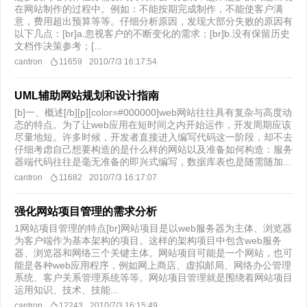
在网站制作的过程中。例如：不能按期完成制作，不能使客户满
意，费用超出预算等等。仔细分析原因，发现大部分失败的原因有
以下几点：[br]a.忽视客户的不断变化的需求；[br]b.没有保留历史
文档作决策参考；[...
cantron
11659
2010/7/3 16:17:54
UML辅助网站规划和设计指南
[b]一、概述[/b][p][color=#000000]web网站往往具有复杂与高度动
态的特点。为了让web应用在短时间之内开始运作，开发周期应该
尽量地短。许多时候，开发者直接进入编写代码这一阶段，却不去
仔细考虑自己想要构造的是什么样的网站以及准备如何构造：服务
器端代码往往是毫无准备的即兴式编写，数据库表也是随需随加...
cantron
11682
2010/7/3 16:17:07
强化网站项目管理的需求分析
1网站项目管理的特点[br]网站项目是以web服务器为主体、浏览器
为客户端作为基本架构的项目。这样的架构项目中包含web服务
器、浏览器和网络三个关键主体。网站项目可能是一个网站，也可
能是各种web应用程序，例如网上商店、虚拟邮局、网络办公管理
系统、客户关系管理系统等等。网站项目管理就是围绕着网站项目
运用知识、技术、技能...
cantron
12243
2010/7/3 16:15:49