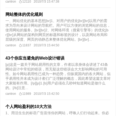
cantron
12110
2010/7/3 15:47:38
网站整体的优化规则
一、网站优化的基本思想[br]1、对用户的优化[br][br]以用户的需
求为导向来设计网站的导航栏。用户可以方便的浏览网站的信息，
使用网站的服务。[br][br]2、对网络环境（搜索引擎等）的优化[b
r][br]从网站的架构到网页的标题和标签的设计，以及网站布局和
层级的深度、网页的动静态来整体优化网站。[br][br]...
cantron
11837
2010/7/3 15:44:50
43个你应当避免的Web设计错误
[p]这是一篇关于网站易用性的文章，作者以亲身体会讲述了43条
网站设计中常犯的错误，而无疑这些错误会大大影响网站的可用
性。如今网站易用性已成为一种趋势，但纵观国内的各大网站，似
乎易用性并未成为设计者们广泛理解的概念，因此希望这篇文章对
大家能有作用。[/p][p]1.[b]用户必须在几秒钟知道网站是做什么
的。[/b]注意...
cantron
11989
2010/7/3 15:42:50
个人网站盈利的10大方法
1、用活生生的标语广告宣传你的网站，呼唤人们行动起来。你必