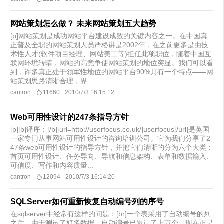
网站策划怎么做？ 未来网站策划五大趋势
[p]网站策划是成功网站平台建设成败的关键内容之一。在中国真
正普及全职的网站策划人员严格讲是2002年，在之前更多是由技
术性人才(软件项目经理、网站美工等)担任此项职位，随着中国互
联网环境转晴，网站的高竞争使网站策划的地位突显。我们可以看
到，许多真正处于领军性地位的网站平台90%具有一个特点——网
站策划思路清晰合理，界...
cantron
11660
2010/7/3 16:15:12
Web可用性设计的247条指导方针
[p][b]译序：[/b][url=http://userfocus.co.uk/]userfocus[/url]是英国
一家专门从事网站可用性设计的咨询培训公司。它为我们分享了2
47条web可用性设计的指导方针，并把它们清晰的分为六个大类：
首页可用性设计、任务导向、导航和信息架构、表单和数据输入、
可信度、写作和内容质量...
cantron
12094
2010/7/3 16:14:20
SQLServer如何重新恢复自动编号列的序号
在sqlserver中经常有这样的问题：[br]一个表采用了自动编号的列
之后，由于测试了好多数据，自动编号已累计了上万个。现在正是