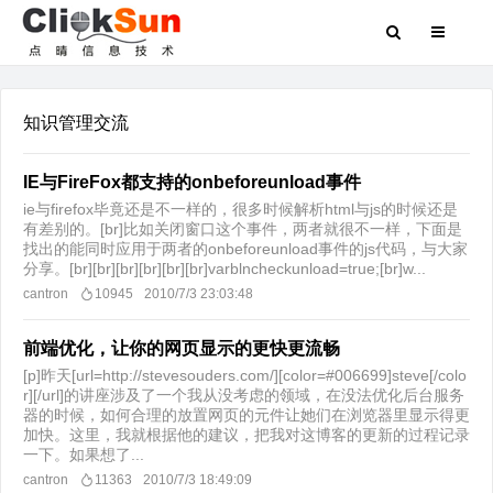
知识管理交流
IE与FireFox都支持的onbeforeunload事件
ie与firefox毕竟还是不一样的，很多时候解析html与js的时候还是
有差别的。[br]比如关闭窗口这个事件，两者就很不一样，下面是
找出的能同时应用于两者的onbeforeunload事件的js代码，与大家
分享。[br][br][br][br][br][br]varblncheckunload=true;[br]w...
cantron
10945
2010/7/3 23:03:48
前端优化，让你的网页显示的更快更流畅
[p]昨天[url=http://stevesouders.com/][color=#006699]steve[/colo
r][/url]的讲座涉及了一个我从没考虑的领域，在没法优化后台服务
器的时候，如何合理的放置网页的元件让她们在浏览器里显示得更
加快。这里，我就根据他的建议，把我对这博客的更新的过程记录
一下。如果想了...
cantron
11363
2010/7/3 18:49:09