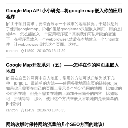
Google Map API 小小研究---将google map嵌入你的应用
程序
[p]由于项目需求，要综合展示一个城市的地理状况，于是我想到
了使用googlemap。[/p][p]但是googlemap只能嵌入网页，用的是j
s脚本，怎么能嵌入一个应用程序呢？其实我们可以稍微的变通一
下，在程序里放入一个webbrowser,然后在本地建立一个*.html文
件，让webbrowser浏览这个页面。这样...
cantron
11890
2010/7/3 18:47:39
Google Map开发系列（五）——怎样在你的网页里嵌入
地图
[p]要在自己的网页中嵌入地图，常用的方法可以归纳为以下几
种：[br][b]1、最简单的方法——使用谷歌地图主页的链接[/b][br]
如果你只需要在自己的页面上显示某个特定范围的地图，比如你的
公司所在地，但是不需要在地图上添加任何额外的内容，比如标
记、折线等等，那么，使用这个方法来嵌入谷歌地图是最简单的。
[br]登录[...
cantron
11459
2010/7/3 18:46:35
网站改版时保持网站流量的几个SEO方面的建议!