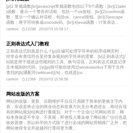
[p]1.常规函数[br]javascript常规函数包括以下9个函数：[br](1)aler
t函数：显示一个警告对话框，包括一个ok按钮。[br](2)confirm函
数：显示一个确认对话框，包括ok、cancel按钮。[br](3)escape
函数：将字符转换成unicode码。[br](4)eval函数：计算表达...
cantron
12298
2010/7/3 15:58:17
正则表达式入门教程
正则表达式到底是什么？[p]在编写处理字符串的程序或网页时，
经常会有查找符合某些复杂规则的字符串的需要。[b]正则表达式[/
b]就是用于描述这些规则的工具。换句话说，正则表达式就是记录
文本规则的代码。[/p][p]很可能你使用过windows/dos下用于文件
查找的[b]通配符(wildcard)[/b]，也就是[co...
cantron
12366
2010/7/3 15:56:56
网站改版的方案
网站的改版、更新、后期维护不仅仅只局限于简单的更换文字内
容，应该是将企业的商业动态和发展方向充分考虑进去，再结合现
有的网站规划结构进行重规划。对于一个企业/公司网站而言，网
站本身做是不专业、不美观，即便投入重金做了网站推广往往也是
收效甚微，所以科学的方式除了进行必须的网站营销推广之外，把
网站做得专业并超越同行显得更为重...