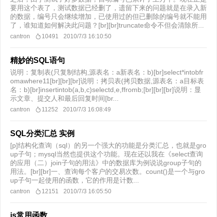
要用这个表了，测试数据已经删了，遗留下来的问题就是在录入新
的数据，编号只会继续增加，已使用过的但已删除的编号就不能用
了，谁知道如何解决此问题？[br][br]truncate命令不但会清除所...
cantron
10491
2010/7/3 16:10:50
精妙的SQL语句
说明：复制表(只复制结构,源表名：a新表名：b)[br]select*intobfr
omawhere11[br][br][br]说明：拷贝表(拷贝数据,源表名：a目标表
名：b)[br]insertintob(a,b,c)selectd,e,ffromb;[br][br][br]说明：显
示文章、提交人和最后回复时间[br...
cantron
11252
2010/7/3 16:08:49
SQL分类汇总 实例
[p]结构化查询（sql）的另一个强大的功能是分类汇总，也就是gro
up子句；mysql当然也提供这个功能。现在还以我在《select查询
的应用（二）join子句的用法》中的数据库为例说说group子句的
用法。[br][br]一、查询每个客户的交易次数。count()是一个与gro
up子句一起使用的函数，它的作用是计数...
cantron
12151
2010/7/3 16:05:50
js常用函数