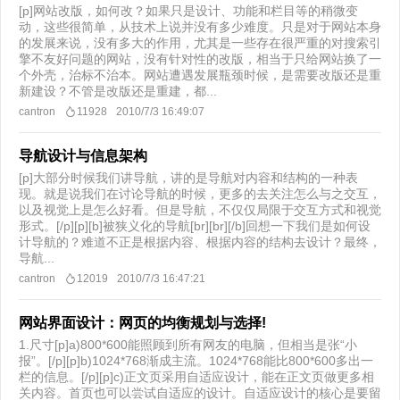
[p]网站改版，如何改？如果只是设计、功能和栏目等的稍微变
动，这些很简单，从技术上说并没有多少难度。只是对于网站本身
的发展来说，没有多大的作用，尤其是一些存在很严重的对搜索引
擎不友好问题的网站，没有针对性的改版，相当于只给网站换了一
个外壳，治标不治本。网站遭遇发展瓶颈时候，是需要改版还是重
新建设？不管是改版还是重建，都...
cantron
11928
2010/7/3 16:49:07
导航设计与信息架构
[p]大部分时候我们讲导航，讲的是导航对内容和结构的一种表
现。就是说我们在讨论导航的时候，更多的去关注怎么与之交互，
以及视觉上是怎么好看。但是导航，不仅仅局限于交互方式和视觉
形式。[/p][p][b]被狭义化的导航[br][br][/b]回想一下我们是如何设
计导航的？难道不正是根据内容、根据内容的结构去设计？最终，
导航...
cantron
12019
2010/7/3 16:47:21
网站界面设计：网页的均衡规划与选择!
1.尺寸[p]a)800*600能照顾到所有网友的电脑，但相当是张“小
报”。[/p][p]b)1024*768渐成主流。1024*768能比800*600多出一
栏的信息。[/p][p]c)正文页采用自适应设计，能在正文页做更多相
关内容。首页也可以尝试自适应的设计。自适应设计的核心是要留