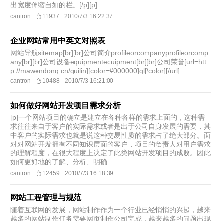
出宽度伸缩自如的栏。[/p][p]...
cantron
11937
2010/7/3 16:22:37
企业网站常用中英文对照表
网站导航sitemap[br][br]公司简介profileorcompanyprofileorcomp
any[br][br]公司设备equipmentequipment[br][br]公司荣誉[url=htt
p://mawendong.cn/guilin][color=#000000]gl[/color][/url]...
cantron
10488
2010/7/3 16:21:00
如何做好网站开发项目需求分析
[p]一个网站项目的确立是建立在各种各样的需求上面的，这种需
求往往来自于客户的实际需求或者是出于公司自身发展的需要，其
中客户的实际需求也就是说这种交易性质的需求占了绝大部分。面
对对网站开发拥有不同知识层面的客户，项目的负责人对用户需求
的理解程度，在很大程度上决定了此类网站开发项目的成败。因此
如何更好地的了解、分析、明确...
cantron
12459
2010/7/3 16:18:39
网站工程管理与规范
随着互联网的发展，网站制作作为一个行业已经悄悄的兴起，越来
越多的网站制作任务需要网页制作公司完成，越来越多的问题出现