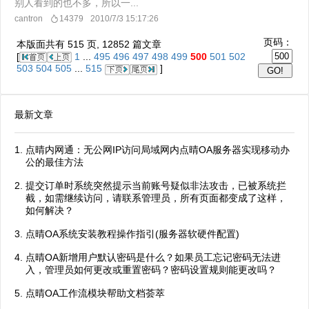
别人看到的也不多，所以一...
cantron
14379
2010/7/3 15:17:26
页码：
本版面共有
515
页,
12852
篇文章
[
1
...
495
496
497
498
499
500
501
502
503
504
505
...
515
]
最新文章
点晴内网通：无公网IP访问局域网内点晴OA服务器实现移动办
公的最佳方法
提交订单时系统突然提示当前账号疑似非法攻击，已被系统拦
截，如需继续访问，请联系管理员，所有页面都变成了这样，
如何解决？
点晴OA系统安装教程操作指引(服务器软硬件配置)
点晴OA新增用户默认密码是什么？如果员工忘记密码无法进
入，管理员如何更改或重置密码？密码设置规则能更改吗？
点晴OA工作流模块帮助文档荟萃