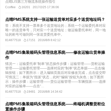
点晴LIS第三方物流系统操作指引
Ccoffee
16201
2017/2/25 17:36:06
点晴PMS系统支持一张运输送货单对应多个送货地址吗？
答：系统不支持一票单多个送货地址的；系统一个运输委托单对应
唯一的送货单号，只对应一个送货地址；做运输委托单时，同一地
址的柜号可做到同一张送货委托单中。
814877518
17151
2016/8/9 8:42:12
点晴PMS集装箱码头管理信息系统——修改运输出货单操
作
情况一：运输委托单“制单”状态操作步骤：运输管理——货柜运输
管理——运输委托管理——选择对应的“制单”状态单据——点击编
辑按钮；如下图所示：进入编辑页面后对应修改完成，点击提交即
可情况二：单据为“指派”状态，此时“编辑”按钮为灰色；如下图所
示：操作步骤：运输管理——货位运输管理——车辆指派——选择
对应的运输单——点击“...
814877518
19481
2016/8/8 14:34:42
点晴PMS集装箱码头管理信息系统——终端机调整货柜位
置操作步骤