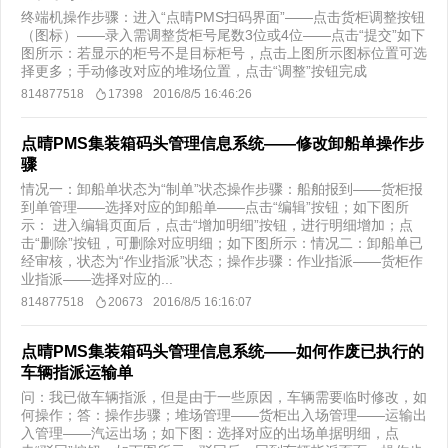
终端机操作步骤：进入“点晴PMS扫码界面”——点击货柜调整按钮
（图标）——录入需调整货柜号尾数3位或4位——点击“提交”如下
图所示：若显示的柜号不是目标柜号，点击上图所示图标位置可选
择更多；手动修改对应的堆场位置，点击“调整”按钮完成
814877518
17398
2016/8/5 16:46:26
点晴PMS集装箱码头管理信息系统——修改卸船单操作步
骤
情况一：卸船单状态为“制单”状态操作步骤：船舶报到——货柜报
到单管理——选择对应的卸船单——点击“编辑”按钮；如下图所
示： 进入编辑页面后，点击“增加明细”按钮，进行明细增加；点
击“删除”按钮，可删除对应明细；如下图所示：情况二：卸船单已
经审核，状态为“作业指派”状态；操作步骤：作业指派——货柜作
业指派——选择对应的...
814877518
20673
2016/8/5 16:16:07
点晴PMS集装箱码头管理信息系统——如何作废已执行的
车辆指派运输单
问：我已做车辆指派，但是由于一些原因，车辆需要临时修改，如
何操作；答：操作步骤；堆场管理——货柜出入场管理——运输出
入管理——汽运出场；如下图：选择对应的出场单据明细，点