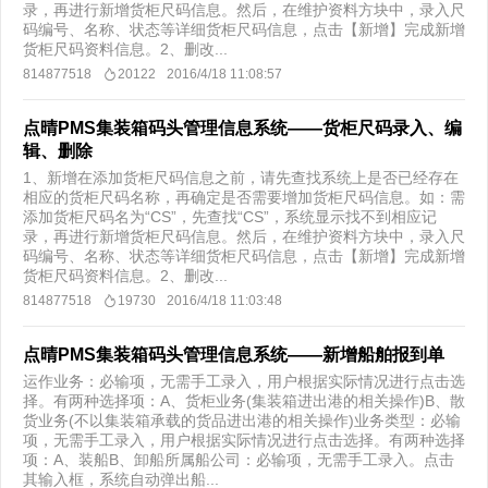
录，再进行新增货柜尺码信息。然后，在维护资料方块中，录入尺
码编号、名称、状态等详细货柜尺码信息，点击【新增】完成新增
货柜尺码资料信息。2、删改...
814877518
20122
2016/4/18 11:08:57
点晴PMS集装箱码头管理信息系统——货柜尺码录入、编
辑、删除
1、新增在添加货柜尺码信息之前，请先查找系统上是否已经存在
相应的货柜尺码名称，再确定是否需要增加货柜尺码信息。如：需
添加货柜尺码名为“CS”，先查找“CS”，系统显示找不到相应记
录，再进行新增货柜尺码信息。然后，在维护资料方块中，录入尺
码编号、名称、状态等详细货柜尺码信息，点击【新增】完成新增
货柜尺码资料信息。2、删改...
814877518
19730
2016/4/18 11:03:48
点晴PMS集装箱码头管理信息系统——新增船舶报到单
运作业务：必输项，无需手工录入，用户根据实际情况进行点击选
择。有两种选择项：A、货柜业务(集装箱进出港的相关操作)B、散
货业务(不以集装箱承载的货品进出港的相关操作)业务类型：必输
项，无需手工录入，用户根据实际情况进行点击选择。有两种选择
项：A、装船B、卸船所属船公司：必输项，无需手工录入。点击
其输入框，系统自动弹出船...