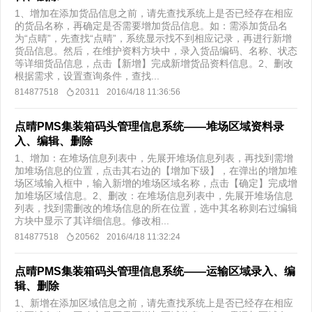
1、增加在添加货品信息之前，请先查找系统上是否已经存在相应
的货品名称，再确定是否需要增加货品信息。如：需添加货品名
为“点晴”，先查找“点晴”，系统显示找不到相应记录，再进行新增
货品信息。然后，在维护资料方块中，录入货品编码、名称、状态
等详细货品信息，点击【新增】完成新增货品资料信息。2、删改
根据需求，设置查询条件，查找...
814877518
20311
2016/4/18 11:36:56
点晴PMS集装箱码头管理信息系统——堆场区域资料录
入、编辑、删除
1、增加：在堆场信息列表中，先展开堆场信息列表，再找到需增
加堆场信息的位置，点击其右边的【增加下级】，在弹出的增加堆
场区域输入框中，输入新增的堆场区域名称，点击【确定】完成增
加堆场区域信息。2、删改：在堆场信息列表中，先展开堆场信息
列表，找到需删改的堆场信息的所在位置，选中其名称则右过编辑
方块中显示了其详细信息。修改相...
814877518
20562
2016/4/18 11:32:24
点晴PMS集装箱码头管理信息系统——运输区域录入、编
辑、删除
1、新增在添加区域信息之前，请先查找系统上是否已经存在相应