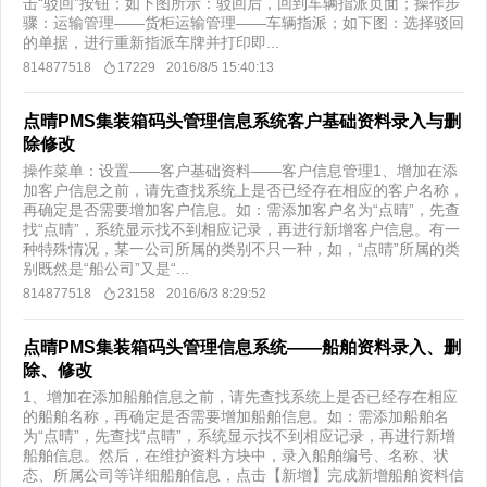
击“驳回”按钮；如下图所示：驳回后，回到车辆指派页面；操作步
骤：运输管理——货柜运输管理——车辆指派；如下图：选择驳回
的单据，进行重新指派车牌并打印即...
814877518
17229
2016/8/5 15:40:13
点晴PMS集装箱码头管理信息系统客户基础资料录入与删
除修改
操作菜单：设置——客户基础资料——客户信息管理1、增加在添
加客户信息之前，请先查找系统上是否已经存在相应的客户名称，
再确定是否需要增加客户信息。如：需添加客户名为“点晴”，先查
找“点晴”，系统显示找不到相应记录，再进行新增客户信息。有一
种特殊情况，某一公司所属的类别不只一种，如，“点晴”所属的类
别既然是“船公司”又是“...
814877518
23158
2016/6/3 8:29:52
点晴PMS集装箱码头管理信息系统——船舶资料录入、删
除、修改
1、增加在添加船舶信息之前，请先查找系统上是否已经存在相应
的船舶名称，再确定是否需要增加船舶信息。如：需添加船舶名
为“点晴”，先查找“点晴”，系统显示找不到相应记录，再进行新增
船舶信息。然后，在维护资料方块中，录入船舶编号、名称、状
态、所属公司等详细船舶信息，点击【新增】完成新增船舶资料信