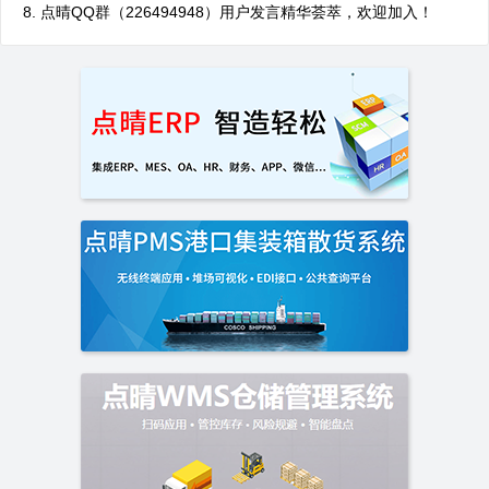
点晴QQ群（226494948）用户发言精华荟萃，欢迎加入！