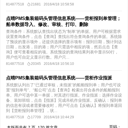
814877518
21681
2016/4/18 10:58:58
点晴PMS集装箱码头管理信息系统——货柜报到单管理；
船单数据导入、修改、审核、打印、删除
查询条件：系统默认查找出状态为“制单”的单据。用户可根据需求
设置查询条件，点击【查询】查找出符合查询条件的单据。系统除
了预设的显示项外，还提供选择的显示项有：报到日期，预计到达
日期，出发港，目的港；用户只需选中相应的项，然后点击【查
询】便可查看相应的项。系统预设的查询结果列表中显示50行，
用户也可自定义显示行数。用户只...
814877518
20345
2016/4/18 10:56:10
点晴PMS集装箱码头管理信息系统——货柜作业指派
系统默认列出了“已通过审核，未指派”的船舶报到单；用户也可设
置“报到单号”、“船公司”点击【查询】检索出符合条件的船舶报到
单。用户可选中某一单据，对其进行指派。作业指派：选择作业设
备、装卸班组，点击【指派】完成吊机作业指派。反确认：报到单
的信息有误或者需要修改时，用户可点击【反确认】将报到单退回
到【货柜报到单管理】，状...
814877518
17709
2016/4/18 10:44:29
页码：
本版面共有
7
页,
170
篇文章