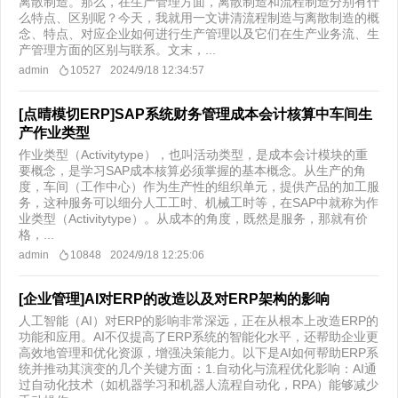
离散制造。那么，在生产管理方面，离散制造和流程制造分别有什
么特点、区别呢？今天，我就用一文讲清流程制造与离散制造的概
念、特点、对应企业如何进行生产管理以及它们在生产业务流、生
产管理方面的区别与联系。文末，...
admin
10527
2024/9/18 12:34:57
[点晴模切ERP]SAP系统财务管理成本会计核算中车间生
产作业类型
作业类型（Activitytype），也叫活动类型，是成本会计模块的重
要概念，是学习SAP成本核算必须掌握的基本概念。从生产的角
度，车间（工作中心）作为生产性的组织单元，提供产品的加工服
务，这种服务可以细分人工工时、机械工时等，在SAP中就称为作
业类型（Activitytype）。从成本的角度，既然是服务，那就有价
格，...
admin
10848
2024/9/18 12:25:06
[企业管理]AI对ERP的改造以及对ERP架构的影响
人工智能（AI）对ERP的影响非常深远，正在从根本上改造ERP的
功能和应用。AI不仅提高了ERP系统的智能化水平，还帮助企业更
高效地管理和优化资源，增强决策能力。以下是AI如何帮助ERP系
统并推动其演变的几个关键方面：1.自动化与流程优化影响：AI通
过自动化技术（如机器学习和机器人流程自动化，RPA）能够减少