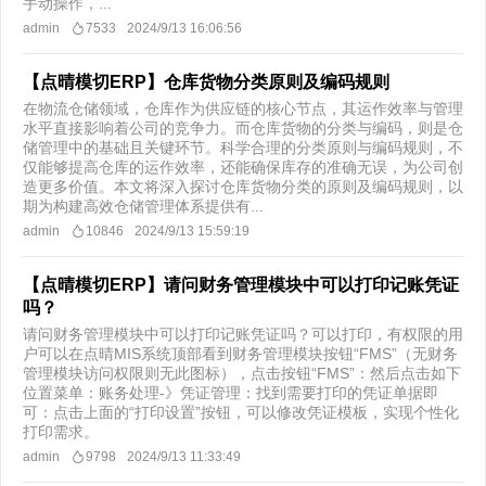
手动操作，...
admin
7533
2024/9/13 16:06:56
【点晴模切ERP】仓库货物分类原则及编码规则
在物流仓储领域，仓库作为供应链的核心节点，其运作效率与管理
水平直接影响着公司的竞争力。而仓库货物的分类与编码，则是仓
储管理中的基础且关键环节。科学合理的分类原则与编码规则，不
仅能够提高仓库的运作效率，还能确保库存的准确无误，为公司创
造更多价值。本文将深入探讨仓库货物分类的原则及编码规则，以
期为构建高效仓储管理体系提供有...
admin
10846
2024/9/13 15:59:19
【点晴模切ERP】请问财务管理模块中可以打印记账凭证
吗？
请问财务管理模块中可以打印记账凭证吗？可以打印，有权限的用
户可以在点晴MIS系统顶部看到财务管理模块按钮“FMS”（无财务
管理模块访问权限则无此图标），点击按钮“FMS”：然后点击如下
位置菜单：账务处理-》凭证管理：找到需要打印的凭证单据即
可：点击上面的“打印设置”按钮，可以修改凭证模板，实现个性化
打印需求。
admin
9798
2024/9/13 11:33:49