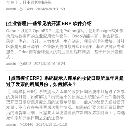
存在了，只不过控制码是...
admin
11499
2024/9/20 9:31:59
[企业管理]一些常见的开源 ERP 软件介绍
Odoo：以前叫OpenERP，是用Python编写，使用PostgreSQL作
为后端数据库的企业应用软件套件。Odoo功能丰富，包含销售、
采购、库存、会计、人力资源、生产制造、项目管理等模块。其社
区版是免费开源的，企业版则提供额外应用程序、基础设施及专业
服务。Odoo拥有全球最大的商业应用程序商店，基于开源开发模
式，...
admin
6812
2024/9/19 16:16:24
【点晴模切ERP】系统提示入库单的收货日期所属年月超
过了发票的所属月份，如何解决？
【点晴模切ERP】系统提示入库单的收货日期所属年月超过了发票
的所属月份，如何解决？出现这个的原因是系统默认不允许选择发
票开票日期所属月度之后的送货单明细，一般来说都是先送货后开
发票，不会存在先开票后送货的情况。如果确定要选择开票日期之
后的送货单明细，只需要让系统管理员在新增发票功能页面，勾选
允许添加开票日期之后的送货单...
admin
10446
2024/9/19 11:41:18