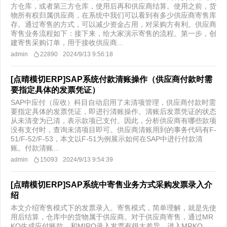
方仓库，或者第三方仓库，使用后再和供应商结算。使用之前，货
物所有权归属供应商，在系统中我们可以看到有多少供应商寄售库
存。通过寄售的方式，可以减少资金占用，对采购方有利。供应商
寄售业务流程如下：接下来，给大家演示寄售的流程。第一步，创
建寄售采购订单，用于接收供应商...
admin
22890
2024/9/13 9:56:18
[点晴模切ERP]SAP系统付款清账操作（供应商付款时需
要指定具体的发票凭证）
SAP中应付（应收）科目自动启用了未清项管理，供应商付款时需
要指定具体的发票凭证，即进行清账操作。清账后发票凭证的状态
从未清变为已清，表示款项已支付。因此，分析供应商有哪些款项
没有支付时，查询未清项目即可。供应商清账用到的事务代码有F-
51/F-52/F-53，本文以F-51为例展示如何在SAP中进行付款清
账。付款清账...
admin
15093
2024/9/13 9:54:39
[点晴模切ERP]SAP系统中寄售业务方式采购发票录入介
绍
本文介绍寄售模式下的发票录入。寄售模式，简单理解，就是先使
用后结算，仓库中的货物属于供应商。对于供应商寄售，通过MR
KO生成应付账款，和MIRO录入发票有很大差异。进入MRKO，