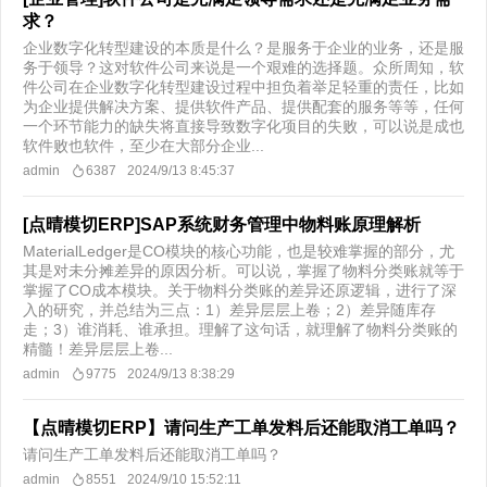
求？
企业数字化转型建设的本质是什么？是服务于企业的业务，还是服
务于领导？这对软件公司来说是一个艰难的选择题。众所周知，软
件公司在企业数字化转型建设过程中担负着举足轻重的责任，比如
为企业提供解决方案、提供软件产品、提供配套的服务等等，任何
一个环节能力的缺失将直接导致数字化项目的失败，可以说是成也
软件败也软件，至少在大部分企业...
admin
6387
2024/9/13 8:45:37
[点晴模切ERP]SAP系统财务管理中物料账原理解析
MaterialLedger是CO模块的核心功能，也是较难掌握的部分，尤
其是对未分摊差异的原因分析。可以说，掌握了物料分类账就等于
掌握了CO成本模块。关于物料分类账的差异还原逻辑，进行了深
入的研究，并总结为三点：1）差异层层上卷；2）差异随库存
走；3）谁消耗、谁承担。理解了这句话，就理解了物料分类账的
精髓！差异层层上卷...
admin
9775
2024/9/13 8:38:29
【点晴模切ERP】请问生产工单发料后还能取消工单吗？
请问生产工单发料后还能取消工单吗？
admin
8551
2024/9/10 15:52:11