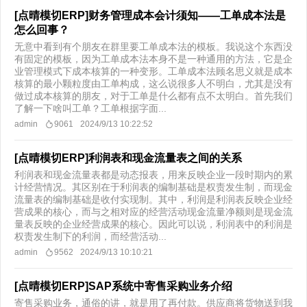
[点晴模切ERP]财务管理成本会计须知——工单成本法是
怎么回事？
无意中看到有个朋友在群里要工单成本法的模板。我说这个东西没
有固定的模板，因为工单成本法本身不是一种通用的方法，它是企
业管理模式下成本核算的一种变形。工单成本法顾名思义就是成本
核算的最小颗粒度由工单构成，这么说很多人不明白，尤其是没有
做过成本核算的朋友，对于工单是什么都有点不太明白。首先我们
了解一下啥叫工单？工单根据字面...
admin
9061
2024/9/13 10:22:52
[点晴模切ERP]利润表和现金流量表之间的关系
利润表和现金流量表都是动态报表，用来反映企业一段时期内的累
计经营情况。其区别在于利润表的编制基础是权责发生制，而现金
流量表的编制基础是收付实现制。其中，利润是利润表反映企业经
营成果的核心，而与之相对应的经营活动现金流量净额则是现金流
量表反映的企业经营成果的核心。因此可以说，利润表中的利润是
权责发生制下的利润，而经营活动...
admin
9562
2024/9/13 10:10:21
[点晴模切ERP]SAP系统中寄售采购业务介绍
寄售采购业务，通俗的讲，就是用了再付款。供应商将货物送到我