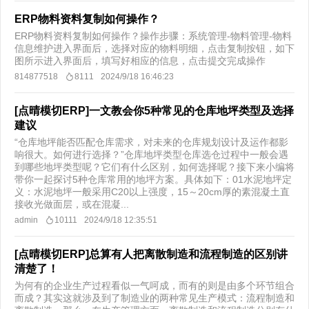
ERP物料资料复制如何操作？
ERP物料资料复制如何操作？操作步骤：系统管理-物料管理-物料
信息维护进入界面后，选择对应的物料明细，点击复制按钮，如下
图所示进入界面后，填写好相应的信息，点击提交完成操作
814877518
8111
2024/9/18 16:46:23
[点晴模切ERP]一文教会你5种常见的仓库地坪类型及选择
建议
“仓库地坪能否匹配仓库需求，对未来的仓库规划设计及运作都影
响很大。如何进行选择？”仓库地坪类型仓库选仓过程中一般会遇
到哪些地坪类型呢？它们有什么区别，如何选择呢？接下来小编将
带你一起探讨5种仓库常用的地坪方案。具体如下：01水泥地坪定
义：水泥地坪一般采用C20以上强度，15～20cm厚的素混凝土直
接收光做面层，或在混凝...
admin
10111
2024/9/18 12:35:51
[点晴模切ERP]总算有人把离散制造和流程制造的区别讲
清楚了！
为何有的企业生产过程看似一气呵成，而有的则是由多个环节组合
而成？其实这就涉及到了制造业的两种常见生产模式：流程制造和