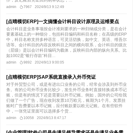
作，反记账后凭证回到制单状态，...
admin
7967
2024/9/13 9:12:49
[点晴模切ERP]一文搞懂会计科目设计原理及运维要点
会计科目是业务事项按会计准则要求的一种归纳或分类，是在会计
要素基础上的一种细分，包括科目编码和科目名称；在高级的ERP
中，科目名称支持多种语言，可灵活切换，如中文、英语、维吾尔
语等。会计科目的内容反映科目之间的横向联系，会计科目的级次
（层级）是以会计科目编码为载体，反映科目内部的纵向关系。比
如1002是“银行存款”科目...
admin
9892
2024/9/13 9:00:05
[点晴模切ERP]SAP系统直接录入外币凭证
对于外贸型公司，或是有进出口业务的公司，经常会涉及到外币业
务。有的公司外币业务比较少，发生外币业务时直接转换成本币记
账，但是有的情况下还是需要以外币记账。例如，国外的公司给我
们做了一个广告，现在收到发票10万欧元，账期为1个月。发票挂
账时广告费要以本币记账，应付账款要以欧元记账。在有些软件
中，一张凭证里面可以选择多个货...
admin
10058
2024/9/13 8:47:17
[企业管理]软件公司是先满足领导需求还是先满足业务需