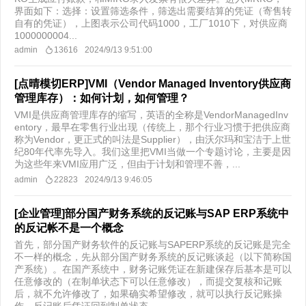
界面如下：选择：设置筛选条件，筛选出需要结算的凭证（寄售转
自有的凭证），上图表示公司代码1000，工厂1010下，对供应商
1000000004...
admin
13616
2024/9/13 9:51:00
[点晴模切ERP]VMI（Vendor Managed Inventory供应商
管理库存）：如何计划，如何管理？
VMI是供应商管理库存的缩写，英语的全称是VendorManagedInv
entory，最早在零售行业出现（传统上，那个行业习惯于把供应商
称为Vendor，更正式的叫法是Supplier），由沃尔玛和宝洁于上世
纪80年代率先导入。我们这里把VMI当做一个专题讨论，主要是因
为这些年来VMI应用广泛，但由于计划和管理不善，...
admin
22823
2024/9/13 9:46:05
[企业管理]部分国产财务系统的反记账与SAP ERP系统中
的反记帐不是一个概念
首先，部分国产财务软件的反记账与SAPERP系统的反记账是完全
不一样的概念，先从部分国产财务系统的反记账谈起（以下简称国
产系统）。在国产系统中，财务记账凭证在新建保存后基本是可以
任意修改的（在制单状态下可以任意修改），而提交复核和记账
后，就不允许修改了，如果确实希望修改，就可以执行反记账操