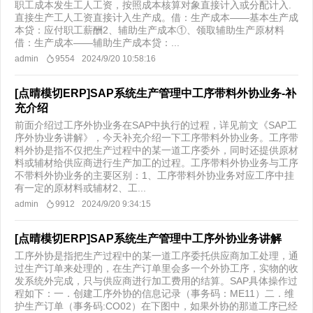
职工成本发生工人工资，按照成本核算对象直接计入或分配计入.
直接生产工人工资直接计入生产成。借：生产成本——基本生产成
本贷：应付职工薪酬2、辅助生产成本①、领取辅助生产原材料
借：生产成本——辅助生产成本贷：...
admin
9554
2024/9/20 10:58:16
[点晴模切ERP]SAP系统生产管理中工序带料外协业务-补
充介绍
前面介绍过工序外协业务在SAP中执行的过程，详见前文《SAP工
序外协业务讲解》，今天补充介绍一下工序带料外协业务。工序带
料外协是指不仅把生产过程中的某一道工序委外，同时还提供原材
料或辅材给供应商进行生产加工的过程。工序带料外协业务与工序
不带料外协业务的主要区别：1、工序带料外协业务对应工序中挂
有一定的原材料或辅材2、工...
admin
9912
2024/9/20 9:34:15
[点晴模切ERP]SAP系统生产管理中工序外协业务讲解
工序外协是指把生产过程中的某一道工序委托供应商加工处理，通
过生产订单来处理的，在生产订单里会多一个外协工序，实物的收
发系统外完成，只与供应商进行加工费用的结算。SAP具体操作过
程如下：一．创建工序外协的信息记录（事务码：ME11）二．维
护生产订单（事务码:CO02）在下图中，如果外协的那道工序已经