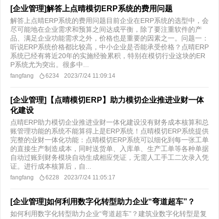
[企业管理]解答上点晴模切ERP系统的费用问题
解答上点晴ERP系统的费用问题目前企业在ERP系统的选型中，会
尽可能地在企业需求和预算之间达成平衡，除了要注重软件的产
品、满足企业功能需求之外，价格也是重要的因素之一。问题一：
听说ERP系统价格都比较高，中小企业是否能承受价格？点晴ERP
系统已经有将近20年的实施经验累积，特别在模切行业这块的ER
P系统尤为突出。很多中...
fangfang
6234
2023/7/24 11:09:14
[企业管理]【点晴模切ERP】助力模切企业推进业财一体
化建设
点晴ERP助力模切企业推进业财一体化建设没有财务成本核算和总
账管理功能的系统不能算得上是ERP系统！点晴模切ERP系统提供
完整的业财一体化功能：点晴模切ERP系统可以细化到每一张工单
的直接生产制造成本，同时送货单、入库单、生产工单等各种单据
自动过账到财务模块自动生成相应凭证，无需人工手工二次录入凭
证。进行成本核算后，自...
fangfang
6228
2023/7/24 11:05:17
[企业管理]如何利用数字化转型助力企业“弯道超车”？
如何利用数字化转型助力企业“弯道超车”？建筑业数字化转型是复