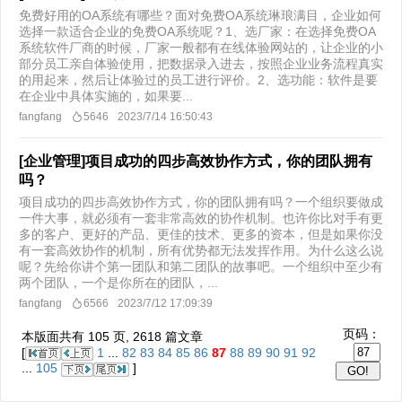
免费好用的OA系统有哪些？面对免费OA系统琳琅满目，企业如何
选择一款适合企业的免费OA系统呢？1、选厂家：在选择免费OA
系统软件厂商的时候，厂家一般都有在线体验网站的，让企业的小
部分员工亲自体验使用，把数据录入进去，按照企业业务流程真实
的用起来，然后让体验过的员工进行评价。2、选功能：软件是要
在企业中具体实施的，如果要...
fangfang
5646
2023/7/14 16:50:43
[企业管理]项目成功的四步高效协作方式，你的团队拥有
吗？
项目成功的四步高效协作方式，你的团队拥有吗？一个组织要做成
一件大事，就必须有一套非常高效的协作机制。也许你比对手有更
多的客户、更好的产品、更佳的技术、更多的资本，但是如果你没
有一套高效协作的机制，所有优势都无法发挥作用。为什么这么说
呢？先给你讲个第一团队和第二团队的故事吧。一个组织中至少有
两个团队，一个是你所在的团队，...
fangfang
6566
2023/7/12 17:09:39
页码：
本版面共有
105
页,
2618
篇文章
[
1
...
82
83
84
85
86
87
88
89
90
91
92
...
105
]