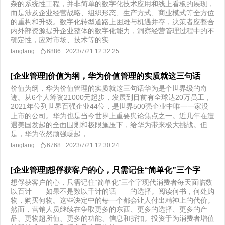
杂的系统性工程，并非简单的数字化技术应用和线上看板的展现，
而是涉及企业经营战略、组织形态、生产方式、商业模式等全方位
的重构和升级。数字化转型道路上困难与机遇并存，决策者应整合
内外部资源提升企业整体的数字化能力，洞察经营管理过程中的不
确定性，应对市场、技术等的实...
fangfang
6886
2023/7/21 12:32:25
[企业管理]价值为纲，华为价值管理的实质就这三句话
价值为纲，华为价值管理的实质就这三句话华为是个世界级的奇
迹。从6个人筹资21000元起步，发展到目前有全球达20万员工，
2021年位列世界百强企业44位，是世界500强企业中唯一一家没
上市的公司。华为也是当今世界上重要舆论焦点之一。近几年在遭
遇美国发起的全面围剿和极限施压下，给华为带来极大挑战。但
是，华为依然顽强崛起，...
fangfang
6768
2023/7/21 12:30:24
[企业管理]想俘获客户的心，只需记住“简单化”三个字
想俘获客户的心，只需记住“简单化”三个字现代消费者每天面临数
以百计——如果不是数以千计的话——的选择。阅读何书，何处购
物，购买何物。这些决定中的每一个都会让人付出精神上的代价。
然而，营销人员继续在争取更多的东西、更多的选择、更多的产
品、更物超所值、更多的功能、信息和折扣。投资于为消费者增值