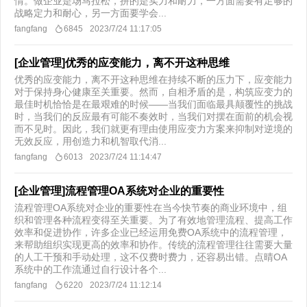
情。做企业是场马拉松，拼的是实力和耐力，一方面需要有足够的
战略定力和耐心，另一方面要学会...
fangfang
6845
2023/7/24 11:17:05
[企业管理]优秀的应变能力，离不开这种思维
优秀的应变能力，离不开这种思维在持续不断的压力下，应变能力
对于保持身心健康至关重要。然而，自相矛盾的是，构筑应变力的
最佳时机恰恰是在最艰难的时候——当我们面临最具颠覆性的挑战
时，当我们的反应最有可能不奏效时，当我们对摆在面前的机会视
而不见时。因此，我们就更有理由使用应变力方案来抑制对逆境的
无效反应，用创造力和机智取代消...
fangfang
6013
2023/7/24 11:14:47
[企业管理]流程管理OA系统对企业的重要性
流程管理OA系统对企业的重要性在当今快节奏的商业环境中，组
织和管理各种流程变得至关重要。为了有效地管理流程、提高工作
效率和促进协作，许多企业已经运用免费OA系统中的流程管理，
来帮助组织实现更高的效率和协作。传统的流程管理往往需要大量
的人工干预和手动处理，这不仅费时费力，还容易出错。点晴OA
系统中的工作流通过自行设计各个...
fangfang
6220
2023/7/24 11:12:14