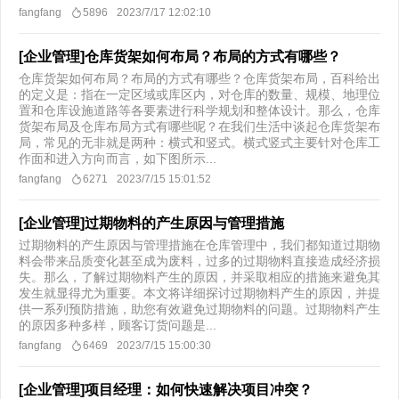
fangfang
5896
2023/7/17 12:02:10
[企业管理]仓库货架如何布局？布局的方式有哪些？
仓库货架如何布局？布局的方式有哪些？仓库货架布局，百科给出
的定义是：指在一定区域或库区内，对仓库的数量、规模、地理位
置和仓库设施道路等各要素进行科学规划和整体设计。那么，仓库
货架布局及仓库布局方式有哪些呢？在我们生活中谈起仓库货架布
局，常见的无非就是两种：横式和竖式。横式竖式主要针对仓库工
作面和进入方向而言，如下图所示...
fangfang
6271
2023/7/15 15:01:52
[企业管理]过期物料的产生原因与管理措施
过期物料的产生原因与管理措施在仓库管理中，我们都知道过期物
料会带来品质变化甚至成为废料，过多的过期物料直接造成经济损
失。那么，了解过期物料产生的原因，并采取相应的措施来避免其
发生就显得尤为重要。本文将详细探讨过期物料产生的原因，并提
供一系列预防措施，助您有效避免过期物料的问题。过期物料产生
的原因多种多样，顾客订货问题是...
fangfang
6469
2023/7/15 15:00:30
[企业管理]项目经理：如何快速解决项目冲突？