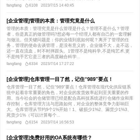
fangfang
6108
2023/7/15 14:40:45
[企业管理]管理的本质：管理究竟是什么
管理的本质：管理究竟是什么管理是什么？管理不是什么？管理
者，你是真正的做管理吗?想必每一个经理人都有自己的一套理解
与做法。但关键问题是：你的业绩到底如何呢？离开了管理的任
务，管理的使命去谈管理，是没有意义的，企业做不大，走不远，
还一直在流血，时不时摔跟头。1管理不是纯科学,不是纯艺术,更
不是纯手艺它是三者的高度融合科学...
fangfang
6334
2023/7/14 17:27:22
[企业管理]仓库管理一目了然，记住“989”要点！
仓库管理一目了然，记住“989”要点！仓库管理在现代化供应链系
统中起着非常重要的角色，对企业的发货效率起到至关重要的作
用。当今社会的仓储管理已经是配合高科技系统进行仓储作业和库
存控制，仓库管理方法与思路如何，对企业的整体竞争力影响巨
大。仓库管理从节约9个1%开始！1、破损少1%2、漏货少1%3、
死货少1%（可以计算每个...
fangfang
6154
2023/7/14 16:56:53
[企业管理]免费好用的OA系统有哪些？