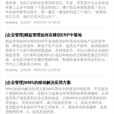
造价值，为自己的职业生涯添砖加瓦。可是，究竟是什么让你在这
件事上止步不前呢？下面这些借口，哪个听起来很熟悉呢？在15
年的谈判教学过程中，我一遍又一遍地听到这三个借口：“如果我
开口之后，他们不高兴怎么办？”...
fangfang
6237
2023/7/17 12:08:20
[企业管理]精益管理如何在模切ERP中落地
精益管理如何在模切ERP中落地模切ERP系统在缩短产品研发周
期、降低运营成本、降低不良产品率、提高生产效率、提高能源利
用率五个方面可取得明显成效，并持续提升，可以让模切企业做到
精益管理。IQC来料品检到FQC成品终检的全过程都是通过扫码完
成，自动提示操作步骤并智能纠错，数据快速采集并同步到后台，
节约人工数据录入时间，提...
fangfang
6128
2023/7/17 12:03:59
[企业管理]WMS的移动解决应用方案
WMS的移动解决应用方案WMS系统中的移送扫码应用，不仅提供
了便捷性和灵活性，还能大大改善仓库管理的效率和准确性，从而
提高客户满意度和企业运营的效益。点晴WMS仓储管理系统的经
济效益1、无纸化的操作，减少纸张的开销；2、提高仓储作业、
发货配送等各操作环节的工作效率；3、增加库存的准确率，提高
货物周转率；4、提高发货的质...