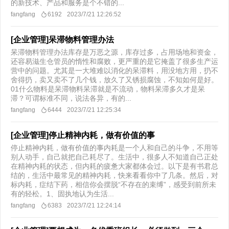
的新技术、产品和服务是个不错的...
fangfang
6192
2023/7/21 12:26:52
[企业管理]呆滞物料管理办法
呆滞物料管理办法库存是万恶之源，库存过多，占用场地和资金，
还容易滋生仓管员的惰性和腐败，更严重的是它掩盖了很多生产运
营中的问题。尤其是一大堆难以消化的呆滞料，用没地方用，扔不
舍得扔，卖又卖不了几个钱，放久了又锈损腐蚀，不知如何是好。
01什么物料是呆滞物料呆滞就是不流动，物料呆滞多久才是呆
滞？可谓标准不同，说法各异，有的...
fangfang
6444
2023/7/21 12:25:34
[企业管理]停止精神内耗，做有价值的事
停止精神内耗，做有价值的事内耗是一个人和自己的斗争，不用等
别人动手，自己就把自己耗尽了。生活中，很多人不知道自己正处
在精神内耗的状态，但内耗的疲惫大家都体会过。以下是有书君总
结的，生活中最常见的精神内耗，快来看看你中了几条。然后，对
标内耗，症结下药，相信你会摆脱“不存在的束缚”，感受到前所未
有的轻松。1、固执地认为生活...
fangfang
6383
2023/7/21 12:24:14