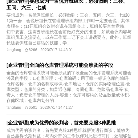
[企业管理]要想成为一名优秀班组长，必须做到：三会、
五问、六三、七威
要想成为一名优秀班组长，必须做到：三会、五问、六三、七威0
1第一会：会说班组长在管理理班组内部工作时一定要会说，其体
表现在：(1)开班组会议时会说在班组会上，班组长要言简意赅、
切中要害。这需要班组长在会前做好充分的准备，如就会议内容与
班组员工交流要点，或在工作薄上记下会上讲话要点。此外，班组
长还要训练自己讲话的技能，学...
fangfang
6266
2023/7/17 14:43:01
[企业管理]全面的仓库管理系统可能会涉及的字段
全面的仓库管理系统可能会涉及的字段全面的仓库管理系统可能会
涉及的字段：1.仓库管理：-仓库编码：用于唯一标识仓库的编码-
仓库名称：仓库的名称或标识-仓库地址：仓库的实际物理位置-仓
库类型：仓库的分类，如普通仓库、冷藏仓库、危险品仓库等-负
责人：负责仓库管理的人员-容量：仓库可容纳的货品数量或体积-
存储区域：仓库内划分的...
fangfang
6501
2023/7/17 14:41:27
[企业管理]成为优秀的谈判者，首先要克服3种思维
成为优秀的谈判者，首先要克服3种思维就薪资进行商谈，能够为
自己赢得长期利益；与内外部的工作伙伴对此进行商讨，还能够创