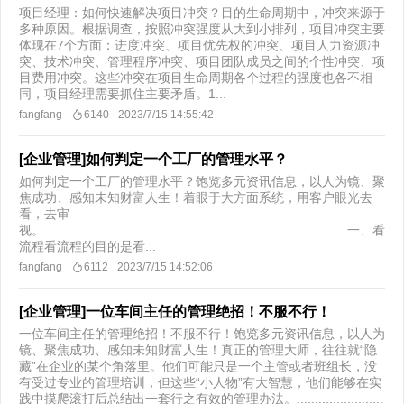
项目经理：如何快速解决项目冲突？目的生命周期中，冲突来源于
多种原因。根据调查，按照冲突强度从大到小排列，项目冲突主要
体现在7个方面：进度冲突、项目优先权的冲突、项目人力资源冲
突、技术冲突、管理程序冲突、项目团队成员之间的个性冲突、项
目费用冲突。这些冲突在项目生命周期各个过程的强度也各不相
同，项目经理需要抓住主要矛盾。1...
fangfang
6140
2023/7/15 14:55:42
[企业管理]如何判定一个工厂的管理水平？
如何判定一个工厂的管理水平？饱览多元资讯信息，以人为镜、聚
焦成功、感知未知财富人生！着眼于大方面系统，用客户眼光去
看，去审
视。....................................................................................一、看
流程看流程的目的是看...
fangfang
6112
2023/7/15 14:52:06
[企业管理]一位车间主任的管理绝招！不服不行！
一位车间主任的管理绝招！不服不行！饱览多元资讯信息，以人为
镜、聚焦成功、感知未知财富人生！真正的管理大师，往往就“隐
藏”在企业的某个角落里。他们可能只是一个主管或者班组长，没
有受过专业的管理培训，但这些“小人物”有大智慧，他们能够在实
践中摸爬滚打后总结出一套行之有效的管理办法。........................