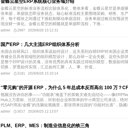
金蝶云星空ERP系统核心业务域介绍
金蝶云星空的标准业务流程比较体系化，整体来看，金蝶云星空是单据
张单据，单据状态即业务状态。核心标准流程主要围绕采购、销售、生
开，每个模块之间通过下推机制驱动单据流转。业务单据过账后按预设
现业财一体化。​金蝶云星空的精髓就是单据即流程，下推...
admin
2997
2026/6/26 15:12:31
国产ERP：几大主流ERP组织体系分析
央国企自研风口，组织体系该如何设计，这关系到自研ERP对央国企这
有健全且具有前端性的组织模型设计，那么自研一定会失败。这些头部
是整个ERP设计的灵魂，没有优秀的具有实践过得组织模型，数据如何
切换，穿透如何实现，汇总如何汇聚，人、事、价值...
admin
3181
2026/6/26 15:10:14
“零元购”的开源 ERP，为什么 5 年总成本反而高出 100 万？
视频没告诉你的事——“功能表”掩盖下的算账灾难先说结论——像ERPNe
Hub上万星标、社区活跃，对初创企业和简单的中小商贸公司来说，绝
代SAP/用友/金蝶”的洗脑短视频里，那张用来拉踩的“功能对比表”，隐藏
admin
3017
2026/6/25 12:13:07
PLM、ERP、MES：制造业信息化的铁三角