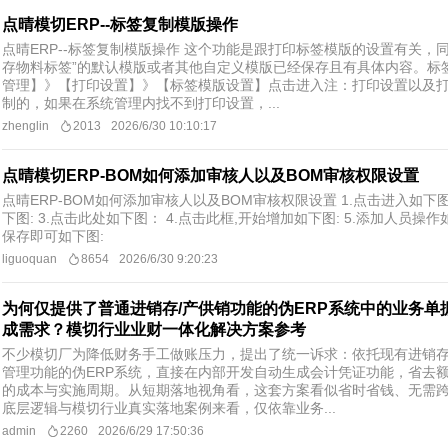
点晴模切ERP--标签复制模版操作
点晴ERP--标签复制模版操作 这个功能是跟打印标签模版的设置有关，
存物料标签”的默认模版或者其他自定义模版已经保存且有具体内容。标
管理】》【打印设置】》【标签模版设置】点击进入注：打印设置以及
制的，如果在系统管理内找不到打印设置，...
zhenglin
2013
2026/6/30 10:10:17
点晴模切ERP-BOM如何添加审核人以及BOM审核权限设置
点晴ERP-BOM如何添加审核人以及BOM审核权限设置 1.点击进入如下图:
下图: 3.点击此处如下图： 4.点击此框,开始增加如下图: 5.添加人员操作
保存即可如下图:
liguoquan
8654
2026/6/30 9:20:23
为何仅提供了普通进销存/产供销功能的伪ERP系统中的业务单
成需求？模切行业业财一体化解决方案参考
不少模切厂为降低财务手工做账压力，提出了统一诉求：依托现有进销
管理功能的伪ERP系统，直接在内部开发自动生成会计凭证功能，省去额
的成本与实施周期。从短期落地视角看，这套方案看似省时省钱、无需
底层逻辑与模切行业真实落地案例来看，仅依靠业务...
admin
2260
2026/6/29 17:50:36