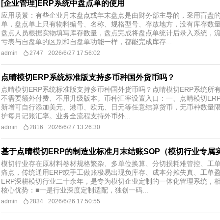
[企业管理]ERP系统中盘点单的使用
应用场景：有些企业月末盘点或年末盘点是由财务部主导的，采用盲盘
单，盘点单上只有物料编号、名称、规格型号、存放地方，没有库存数
盘点人员根据实物填写库存数量，盘点完成将盘点单统计后录入系统，流
亏表​与自盘单的区别和自盘单功能一样，都能完成库存...
admin
2747
2026/6/27 17:56:02
点晴模切ERP系统标准版支持多币种国外货币吗？
点晴模切ERP系统标准版支持多币种国外货币吗？ ​点晴模切ERP系统
不需要额外付费、不用升级版本。币种汇率设置入口：一、点晴模切ERP
新增可自行添加美元、港币、欧元、日元等任意结算货币，无币种数量
护每月记账汇率。业务全流程支持外币外...
admin
2816
2026/6/27 13:26:30
基于点晴模切ERP的制造业标准月末结账SOP（模切行业专属
​模切行业存在原材料卷材规格繁杂、多单位换算、分切损耗难管控、工
痛点，传统通用ERP或手工做账极易出现负库存、成本分摊失真、工单
ERP深耕模切行业二十余年，是专为模切企业定制的一体化管理系统，相
核心优势：■一是行业深度定制适配，独创一码...
admin
2834
2026/6/26 17:50:55