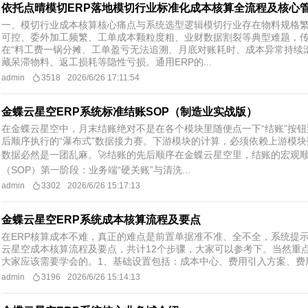
依托点晴模切ERP落地模切行业标准化成本核算全流程及核心
​一、模切行业成本核算核心痛点与系统选型逻辑模切行业存在物料规格
可控、委外加工频繁、工单成本颗粒度粗、业财数据割裂等典型难题，传
在“料工费一锅分摊、工单盈亏无法追溯、月底对账耗时、成本异常持续
藏呆滞物料、返工损耗等隐性亏损。通用ERP的...
admin
3518
2026/6/26 17:11:54
金蝶云星空ERP系统标准结账SOP（制造业实战版）
在金蝶云星空中，月末结账绝对不是在各个模块里随便点一下“结账”按
后顺序执行的“瀑布式”数据接力赛。下游模块的计算，必须依赖上游模
数据必然是一团乱麻。🚀结账的先后顺序在金蝶云星空里，结账的宏观顺
（SOP）第一阶段：业务端“硬关账”与清洗...
admin
3302
2026/6/26 15:17:13
金蝶云星空ERP系统成本核算流程及要点
在ERP核算成本不难，真正的难点是前置单据准不准、全不全，系统提
云星空成本核算流程及要点，共计12个步骤，大家可以参考下。当然重
大家应该需要学会的。1、基础设置包括：成本中心、费用引入方案、费用
admin
3196
2026/6/26 15:14:13