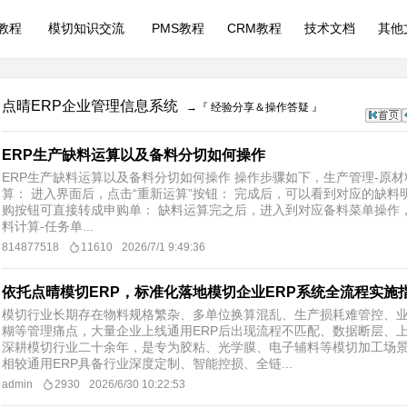
P教程
模切知识交流
PMS教程
CRM教程
技术文档
其他
点晴ERP企业管理信息系统
→『 经验分享＆操作答疑 』
ERP生产缺料运算以及备料分切如何操作
ERP生产缺料运算以及备料分切如何操作 操作步骤如下，生产管理-原材
算： 进入界面后，点击“重新运算”按钮： 完成后，可以看到对应的缺料
购按钮可直接转成申购单： 缺料运算完之后，进入到对应备料菜单操作，
料计算-任务单...
814877518
11610
2026/7/1 9:49:36
依托点晴模切ERP，标准化落地模切企业ERP系统全流程实施
模切行业长期存在物料规格繁杂、多单位换算混乱、生产损耗难管控、
糊等管理痛点，大量企业上线通用ERP后出现流程不匹配、数据断层、上
深耕模切行业二十余年，是专为胶粘、光学膜、电子辅料等模切加工场
相较通用ERP具备行业深度定制、智能控损、全链...
admin
2930
2026/6/30 10:22:53