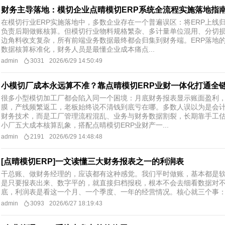
财务主导落地：模切企业点晴模切ERP系统全流程实施落地指
在模切行业ERP实施落地中，多数企业存在一个普遍误区：将ERP上线归
负责后期做账核算。但模切行业物料规格繁杂、多计量单位混用、分切
边角料收支复杂，所有前端业务数据最终都会归集到财务端。ERP落地
数据核算标准化，财务人员是最懂企业成本痛点...
admin
3031
2026/6/29 14:50:49
小模切厂成本永远算不准？靠点晴模切ERP业财一体化打通全
很多小型模切加工厂都会陷入同一个困境：月底财务报表显示账面盈利
膜，产线频繁返工，老板始终说不清钱到底亏在哪。多数人误以为是会
财务技术，而是工厂管理流程混乱、业务与财务数据割裂，长期靠手工
小厂五大成本核算乱象，搭配点晴模切ERP业财产一...
admin
2191
2026/6/29 14:48:48
[点晴模切ERP]一文读懂三大财务报表之一的利润表
干总账、做财务经理的，应该都有这种感觉。我们平时做账，基本都是
是只要报表出来、数字平的，就直接归档报税，根本不会去细看数据对
底，利润表是看这一个月、一个季度、一年的经营情况。核心就三个事：这
admin
3093
2026/6/27 18:19:43