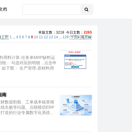
文档
本版文数：3218 今日文数：
2265
1
...
4
5
6
7
8
9
10
11
12
13
14
...
129
料用料计算-任务单MRP缺料运
明细： 勾选对应的明细，点击申
如下图： 生产管理-原材料用
指南
业财数据割裂、工单成本核算模
线失败等问题。点晴模切ERP
景打造的行业专属数字化系统，