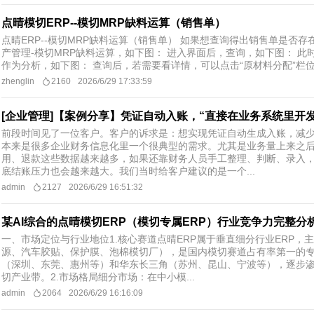
点晴模切ERP--模切MRP缺料运算（销售单）
点晴ERP--模切MRP缺料运算（销售单） 如果想查询得出销售单是否
产管理-模切MRP缺料运算，如下图： 进入界面后，查询，如下图： 
作为分析，如下图： 查询后，若需要看详情，可以点击“原材料分配”栏位的
zhenglin
2160
2026/6/29 17:33:59
[企业管理]【案例分享】凭证自动入账，“直接在业务系统里开
前段时间见了一位客户。客户的诉求是：想实现凭证自动生成入账，减
本来是很多企业财务信息化里一个很典型的需求。尤其是业务量上来之
用、退款这些数据越来越多，如果还靠财务人员手工整理、判断、录入
底结账压力也会越来越大。我们当时给客户建议的是一个...
admin
2127
2026/6/29 16:51:32
某AI综合的点晴模切ERP（模切专属ERP）行业竞争力完整分
一、市场定位与行业地位​1.核心赛道点晴ERP属于垂直细分行业ERP
源、汽车胶贴、保护膜、泡棉模切厂），是国内模切赛道占有率第一的专
（深圳、东莞、惠州等）和华东长三角（苏州、昆山、宁波等），逐步
切产业带。2.市场格局细分市场：在中小模...
admin
2064
2026/6/29 16:16:09