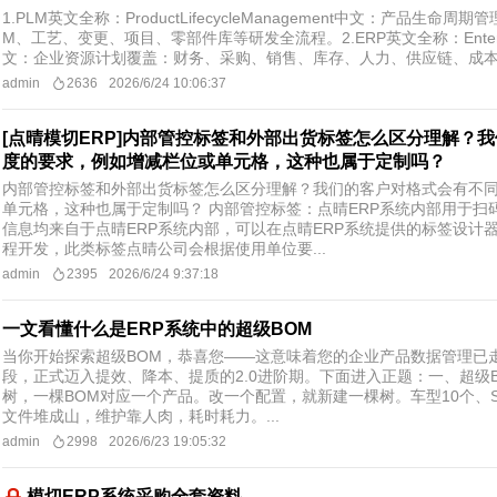
1.PLM英文全称：ProductLifecycleManagement中文：产品生
M、工艺、变更、项目、零部件库等研发全流程。2.ERP英文全称：EnterpriseR
文：企业资源计划覆盖：财务、采购、销售、库存、人力、供应链、成本核
admin
2636
2026/6/24 10:06:37
[点晴模切ERP]内部管控标签和外部出货标签怎么区分理解？
度的要求，例如增减栏位或单元格，这种也属于定制吗？
内部管控标签和外部出货标签怎么区分理解？我们的客户对格式会有不
单元格，这种也属于定制吗？ 内部管控标签：点晴ERP系统内部用于扫
信息均来自于点晴ERP系统内部，可以在点晴ERP系统提供的标签设计
程开发，此类标签点晴公司会根据使用单位要...
admin
2395
2026/6/24 9:37:18
一文看懂什么是ERP系统中的超级BOM
当你开始探索超级BOM，恭喜您——这意味着您的企业产品数据管理已
段，正式迈入提效、降本、提质的2.0进阶期。下面进入正题：一、超级B
树，一棵BOM对应一个产品。改一个配置，就新建一棵树。车型10个、SK
文件堆成山，维护靠人肉，耗时耗力。...
admin
2998
2026/6/23 19:05:32
模切ERP系统采购全套资料