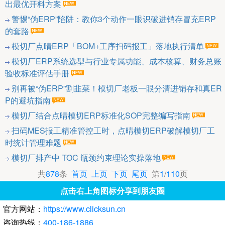
出最优开料方案
警惕“伪ERP”陷阱：教你3个动作一眼识破进销存冒充ERP
的套路
模切厂点晴ERP「BOM+工序扫码报工」落地执行清单
模切厂ERP系统选型与行业专属功能、成本核算、财务总账
验收标准评估手册
别再被“伪ERP”割韭菜！模切厂老板一眼分清进销存和真ER
P的避坑指南
模切厂结合点晴模切ERP标准化SOP完整编写指南
扫码MES报工精准管控工时，点晴模切ERP破解模切厂工
时统计管理难题
模切厂排产中 TOC 瓶颈约束理论实操落地
共
878
条
首页
上页
下页
尾页
第
1
/
110
页
点击右上角图标分享到朋友圈
官方网站：
https://www.clicksun.cn
咨询热线：
400-186-1886