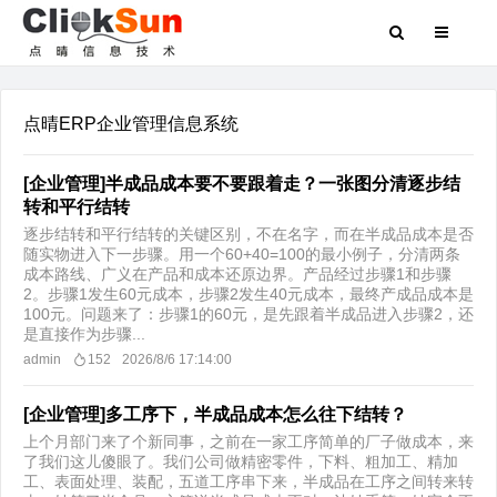
点晴ERP企业管理信息系统
[企业管理]半成品成本要不要跟着走？一张图分清逐步结
转和平行结转
逐步结转和平行结转的关键区别，不在名字，而在半成品成本是否
随实物进入下一步骤。用一个60+40=100的最小例子，分清两条
成本路线、广义在产品和成本还原边界。产品经过步骤1和步骤
2。步骤1发生60元成本，步骤2发生40元成本，最终产成品成本是
100元。问题来了：步骤1的60元，是先跟着半成品进入步骤2，还
是直接作为步骤...
admin
152
2026/8/6 17:14:00
[企业管理]多工序下，半成品成本怎么往下结转？
上个月部门来了个新同事，之前在一家工序简单的厂子做成本，来
了我们这儿傻眼了。我们公司做精密零件，下料、粗加工、精加
工、表面处理、装配，五道工序串下来，半成品在工序之间转来转