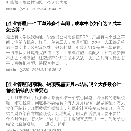
则暗藏一堆隐性问题，今天给大家...
admin
510
2026/8/4 18:44:15
[企业管理]一个工单跨多个车间，成本中心如何选？成本
怎么算？
最近有同学找我沟通，说她们公司用鼎捷ERP，厂里有两个独立车
间，注塑有机台、模具、单独工人，每月折旧、水电、人工都是单
独一笔支出；装配流水线、包装耗材、组装班组又是另一套费用。
一通单从头到尾走完两道工序，工单绑注塑，装配人工和制造费摊
不进去；绑装配，注塑那部分加工成本又缺一块。之前有同行图省
事，直接把注塑、装配合并成一...
admin
230
2026/8/4 18:36:12
[企业管理]进项税、销项税需要月末结转吗？大多数会计
都会搞错的实操要点
每月月末结账，很多会计都会纠结一个核心问题：增值税的进项税
额、销项税额，到底要不要结转？有人月月结转，越做越乱；有人
常年不结转，账面数据堆积如山，年底审计直接被点名整改。今天
结合财政部官方增值税会计处理规定，用大白话讲清：要不要转、
什么时候转、怎么转、错在哪，新手也能直接套用。一、先记核心
结论（直接避坑）1、进项、销项...
admin
284
2026/8/4 18:08:53