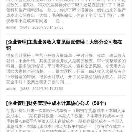
点数的，那5万、20万的差异你分析了吗？还是直接抹平了？研发
领料和生产领料混在一块儿，你拆了吗？没拆的，倒轧出来的生产
成本比实际多出一大截，毛利率偏低，你追了半天”低于同行”，发
现根本不是成本有问题——是...
admin
848
2026/7/30 14:27:53
[企业管理]主营业务收入常见做账错误！大部分公司都在
犯
很多会计觉得：主营业务收入最简单，平时开票、收款、确认收入
就行，不会出错。其实主营业务收入是税务稽查、审计调整最多的
科目。很多隐形错误，平时看不出来，查账全是风险。今天用大白
话给大家挨个讲清楚。一、最大误区：开票＝确认收入这是所有企
业最普遍的错误。很多会计默认：开了发票就必须确认收入。其实
完全不对！发票是税务开票时间，...
admin
888
2026/7/30 11:31:55
[企业管理]财务管理中成本计算核心公式（50个）
存货计价1.月末一次加权平均单价＝（期初存货总成本＋本期入库
总成本）÷（期初存货数量＋本期入库数量）2.本期出库成本＝出
库数量×加权平均单价3.期末存货成本＝期初存货总成本＋本期入
库总成本－本期出库成本4.移动加权平均单价＝（原有结存成本＋
本次入库成本）÷（原有结存数量＋本次入库数量）5.存货平均余