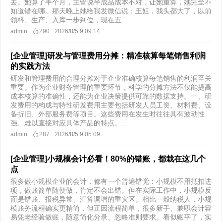
去。她算了半个月，主管说半成品成本不对，让她重算，她完全不
知道错在哪。那天晚上她给我发微信说：王姐，我头都大了，以前
领料、生产、入库一步到位，现在五...
admin
290
2026/8/5 9:09:14
[企业管理]研发与管理费用分摊：精准核算每笔销售利润
的实践方法
研发和管理费用的合理分摊对于企业准确核算每笔销售的利润至关
重要。作为企业财务管理的重要环节，科学的分摊方法不仅能提高
成本核算的准确性，还能为企业决策提供可靠的数据支持。一、研
发费用的构成与特性研发费用主要包括研发人员工资、材料费、设
备折旧、外部服务费等项目。这些费用在发生时往往具有波动性
强、难以直接对应具体产品的特点。...
admin
287
2026/8/5 9:05:09
[企业管理]小规模会计必看！80%的错账，都栽在这几个
点
很多做小规模企业的会计，都有一个普遍错觉：小规模不用抵扣进
项，做账简单随便做，肯定不会出错。但在实际工作中，小规模反
而是错账、报税异常、汇算调增的重灾区。相比一般纳税人，小规
模账务流程确实更精简，但正因流程简单，很多新手、兼职会计容
易凭老经验做账，随意简化分录、忽略准则要求。看似账平了，实