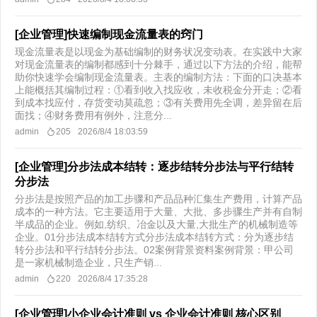
[企业管理]快速编制现金流量表的窍门
现金流量表是以现金为基础编制的财务状况变动表。在实践中大家
对现金流量表的编制都感到十分棘手，通过以下方法的介绍，能帮
助你快速学会编制现金流量表。主表的编制方法：下面的口决基本
上能概括其编制过程：①看到收入找应收，未收税金分开走；②看
到成本找应付，存货变动莫疏忽；③有关费用先全调，差异留在后
面找；④财务费用有例外，注意分...
admin
205
2026/8/4 18:03:59
[企业管理]分步法成本结转：逐步结转分步法与平行结转
分步法
分步法是按照产品的加工步骤和产品品种汇集生产费用，计算产品
成本的一种方法。它主要适用于大量、大批、多步骤生产并有自制
半成品的企业。例如,纺织、冶金以及大量,大批生产的机械制造等
企业。01分步法成本结转方式分步法成本结转方式：分为逐步结
转分步法和平行结转分步法。02案例背景资料案例背景：甲公司
是一家机械制造企业，只生产销...
admin
220
2026/8/4 17:35:28
[企业管理]小企业会计准则 vs 企业会计准则 核心区别