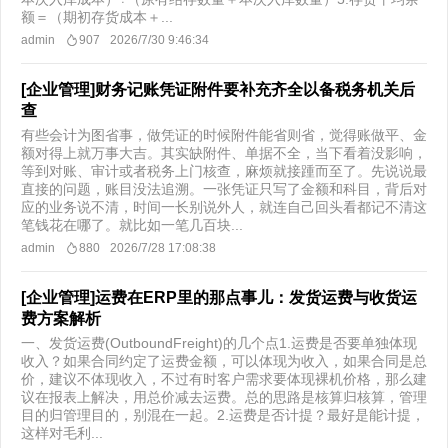
额＝（期初存货成本＋...
admin
907
2026/7/30 9:46:34
[企业管理]财务记账凭证附件要补充齐全以备税务机关后
查
有些会计为图省事，做凭证的时候附件能省则省，觉得账做平、金
额对得上就万事大吉。其实缺附件、单据不全，当下看着没影响，
等到对账、审计或者税务上门核查，麻烦就接踵而至了。先说说最
直接的问题，账目没法追溯。一张凭证只写了金额和科目，背后对
应的业务说不清，时间一长别说外人，就连自己回头看都记不清这
笔钱花在哪了。就比如一笔几百块...
admin
880
2026/7/28 17:08:38
[企业管理]运费在ERP里的那点事儿：发货运费与收货运
费方案解析
一、发货运费(OutboundFreight)的几个点1.运费是否要单独体现
收入？如果合同约定了运费金额，可以体现为收入，如果合同是总
价，建议不体现收入，不过有时客户需求要体现裸机价格，那么建
议在报表上解决，用总价减去运费。总的思路是核算归核算，管理
目的归管理目的，别混在一起。2.运费是否计提？最好是能计提，
这样对毛利...