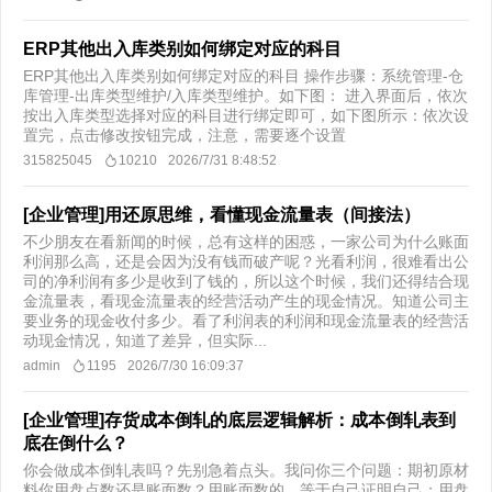
ERP其他出入库类别如何绑定对应的科目
ERP其他出入库类别如何绑定对应的科目 操作步骤：系统管理-仓
库管理-出库类型维护/入库类型维护。如下图： 进入界面后，依次
按出入库类型选择对应的科目进行绑定即可，如下图所示：依次设
置完，点击修改按钮完成，注意，需要逐个设置
315825045
10210
2026/7/31 8:48:52
[企业管理]用还原思维，看懂现金流量表（间接法）
不少朋友在看新闻的时候，总有这样的困惑，一家公司为什么账面
利润那么高，还是会因为没有钱而破产呢？光看利润，很难看出公
司的净利润有多少是收到了钱的，所以这个时候，我们还得结合现
金流量表，看现金流量表的经营活动产生的现金情况。知道公司主
要业务的现金收付多少。看了利润表的利润和现金流量表的经营活
动现金情况，知道了差异，但实际...
admin
1195
2026/7/30 16:09:37
[企业管理]存货成本倒轧的底层逻辑解析：成本倒轧表到
底在倒什么？
你会做成本倒轧表吗？先别急着点头。我问你三个问题：期初原材
料你用盘点数还是账面数？用账面数的，等于自己证明自己；用盘