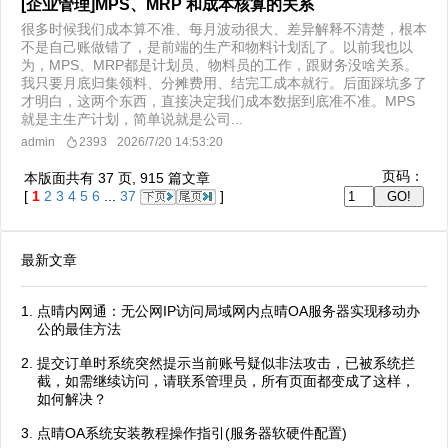
[企业管理]MPS、MRP 和成本核算的关系
很多时候我们成本算不准、每月波动很大、差异解释不清楚，根本
不是自己账做错了，是前端的生产和物料计划乱了。以前我也以
为，MPS、MRP都是计划员、物料员的工作，跟财务没啥关系。
我只要月底归集领料、分摊费用、结完工成本就行。后面踩坑多了
才明白，这两个东西，直接决定我们成本数据到底准不准。MPS
就是主生产计划，简单说就是公司...
admin
2393
2026/7/20 14:53:20
页码：
本版面共有
37
页,
915
篇文章
[
1
2
3
4
5
6
...
37
]
最新文章
点晴内网通：无公网IP访问局域网内点晴OA服务器实现移动办
公的最佳方法
提交订单时系统突然提示当前账号疑似非法攻击，已被系统拦
截，如需继续访问，请联系管理员，所有页面都变成了这样，
如何解决？
点晴OA系统安装教程操作指引(服务器软硬件配置)