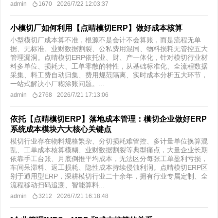
admin
1670
2026/7/22 12:03:37
小模切厂如何利用【点晴模切ERP】做好成本核算
小型模切厂成本算不准，根源不是会计不会算账，而是流程无单
据、无标准、业财数据割裂、公私费用混同、物料损耗无管控五大
管理漏洞。点晴模切ERP依托业、财、产一体化，针对模切行业材
料多单位、损耗大、工单零散的特性，从基础标准化、全流程数据
采集、料工费自动归集、费用规范隔离、实时成本分析五大环节，
一站式解决小厂糊涂账问题。...
admin
2768
2026/7/21 17:13:06
依托【点晴模切ERP】落地成本管理：模切企业做好ERP
系统成本模块六大核心关键点
模切行业存在物料规格繁杂、分切损耗难管控、多计量单位换算混
乱、工单成本核算模糊、业财数据割裂等典型痛点，大量企业长期
依靠手工台账、月底倒推平均成本，无法区分每张工单盈利亏损，
车间呆滞料、返工损耗、隐性成本持续侵蚀利润。点晴模切ERP区
别于通用型ERP，深耕模切行业二十余年，拥有行业专属定制、全
流程移动扫码追溯、智能算料...
admin
3212
2026/7/21 16:18:48