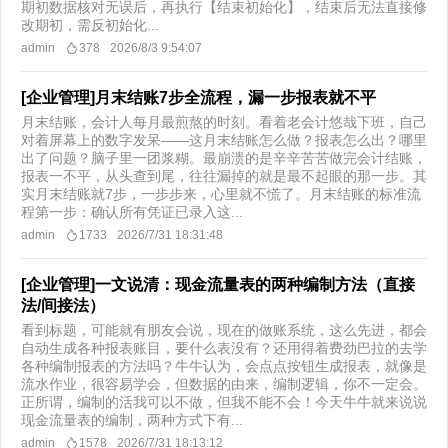
期初数据核对无误后，再执行【结束初始化】，结束后无法直接修
改期初，需反初始化...
admin
378
2026/8/3 9:54:07
[企业管理]月末结账7步全流程，漏一步报表就不平
月末结账，会计人每月最煎熬的时刻。看着老会计悠哉下班，自己
对着屏幕上的数字发呆——这月末结账怎么做？报表怎么出？哪里
出了问题？脑子里一团浆糊。最崩溃的是辛辛苦苦做完会计结账，
报表一不平，从头查到尾，往往漏掉的就是最不起眼的那一步。其
实月末结账就7步，一步步来，心里就不慌了。月末结账的标准流
程第一步：确认所有凭证已录入这...
admin
1733
2026/7/31 18:31:48
[企业管理]一文说清：现金流量表的两种编制方法（直接
法/间接法）
看到标题，可能就有朋友会说，现在的做账系统，这么先进，都会
自动生成各种报表账目，要什么表没有？还用得着费劲巴拉的去学
各种编制报表的方法吗？牛牛认为，会点点按钮生成报表，就像是
流水作业，很容易学会，但数据的由来，编制逻辑，你不一定会。
正所谓，编制的活我可以不做，但我不能不会！今天牛牛就来说说
现金流量表的编制，两种方式下有...
admin
1578
2026/7/31 18:13:12