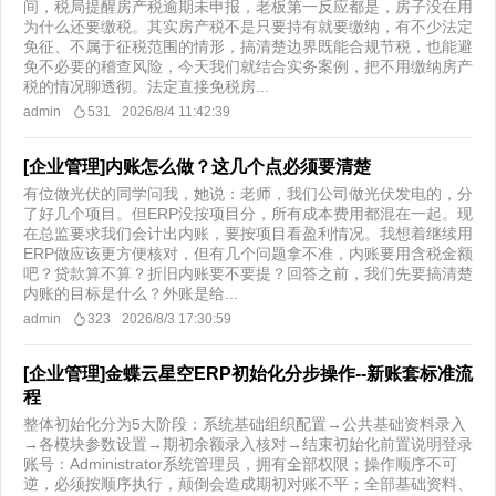
间，税局提醒房产税逾期未申报，老板第一反应都是，房子没在用
为什么还要缴税。其实房产税不是只要持有就要缴纳，有不少法定
免征、不属于征税范围的情形，搞清楚边界既能合规节税，也能避
免不必要的稽查风险，今天我们就结合实务案例，把不用缴纳房产
税的情况聊透彻。法定直接免税房...
admin
531
2026/8/4 11:42:39
[企业管理]内账怎么做？这几个点必须要清楚
有位做光伏的同学问我，她说：老师，我们公司做光伏发电的，分
了好几个项目。但ERP没按项目分，所有成本费用都混在一起。现
在总监要求我们会计出内账，要按项目看盈利情况。我想着继续用
ERP做应该更方便核对，但有几个问题拿不准，内账要用含税金额
吧？贷款算不算？折旧内账要不要提？回答之前，我们先要搞清楚
内账的目标是什么？外账是给...
admin
323
2026/8/3 17:30:59
[企业管理]金蝶云星空ERP初始化分步操作--新账套标准流
程
整体初始化分为5大阶段：系统基础组织配置→公共基础资料录入
→各模块参数设置→期初余额录入核对→结束初始化前置说明登录
账号：Administrator系统管理员，拥有全部权限；操作顺序不可
逆，必须按顺序执行，颠倒会造成期初对账不平；全部基础资料、