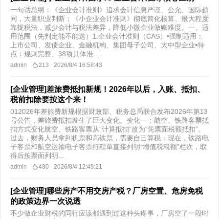
一句话总纲：《企业会计准则》追求会计信息严谨、公允、国际趋
同，大量职业判断；《小企业会计准则》彻底简化核算、最大程度
靠拢税法，减少会计与税法差异，降低小微企业做账难度。一、适
用范围（先判定能不能选）1.企业会计准则（CAS）•强制适用：
上市公司、发债企业、金融机构、集团母子公司、大中型企业•特
点：规则完整、38项具体准...
admin
213
2026/8/4 16:58:43
[企业管理]差旅费抵扣新规！2026年以后，入账、抵扣、
税前扣除要按这个来！
012026年差旅费新规根据财政部、税务总局联合发布2026年第13
号公告，差旅费抵扣发生了巨大变化。变化一：航空、铁路客票抵
扣方式变化航空、铁路客票从“计算抵扣”改为“凭票面税额抵扣”。
过去，财务人员拿到机票和高铁票，需要自己算税：现在，铁路电
子客票和航空运输电子客票行程单直接列明“增值税税额”栏次，取
得后按票面列明...
admin
480
2026/8/4 12:49:21
[企业管理]哪些房产不用交房产税？厂房空置、危房免税
的政策边界一次说透
不少做企业财税的同行应该都遇到过这种头疼事，厂房空了一段时