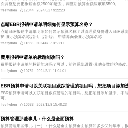
次调整想要把报销金额2500加进去，调整后预算金额应该填5500。
freeflydom
12044
2024/6/27 9:22:23
点晴EBR报销申请单明细如何显示预算名称？
点晴EBR报销申请单明细如何显示预算名称？以管理员身份进入EBR系
护-显示预算名称启用。启用后，申请界面会显示预算名称：
freeflydom
11668
2024/6/17 8:58:11
费用报销申请单的标题能改吗？
费用报销申请单的标题能改吗？可以，前往系统设置-其他参数维护修改
freeflydom
10751
2024/3/11 11:04:01
EBR预算申请可以关联项目跟踪管理的项目吗，想把项目添加
EBR预算申请可以关联项目跟踪管理的项目吗，想把项目添加进来。不
可。
freeflydom
10633
2023/12/8 15:48:23
预算管理那些事儿：什么是全面预算
预算管理那些事儿（一）：什么是全面预算全面预算知多少又到年末，很多