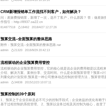
admin
48642
2020/4/18 10:18:16
CRM新增报销单工作流找不到客户，如何解决？
问：差旅费报销里，新增了一次，选不了客户，什么原因？ 答：做差旅
作指引：http://8937.oa22.cn
814877518
18462
2018/4/27 12:27:26
预算交流--全面预算的整体思路
附件：预算交流--全面预算的整体思路.rar
admin
21320
2016/9/29 20:42:13
流程驱动的企业预算费用管控
流程驱动的企业预算费用管控，它的核心就是说企业的费用都是以流程
介绍、解决方案、案例分享、交流时间。什么是全面预算管理？预算=计
列量化的计划安排;预算是一种公司整体动态控制的管理方法，预算管理是
admin
34838
2015/12/23 10:07:11
预算控制的39个原则
1、预算之于企业目标是必不可少的控制手段式；企业效益的优化有赖于
基于过程控制的系统管理。 2、预算以业务过程及其控制为核心，改变了