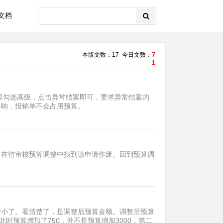
文档
本版文数：17 今日文数：
7
1
面里勾选高级，点击异常结案即可，要求异常结案的
响，报销单不会占用预算。​
，在待审核预算调整中找到该申请作废。回到预算调
变小了。看清楚了，是调整后预算金额。调整后预算
此时预算增加了750，并不是预算增加3000，第二