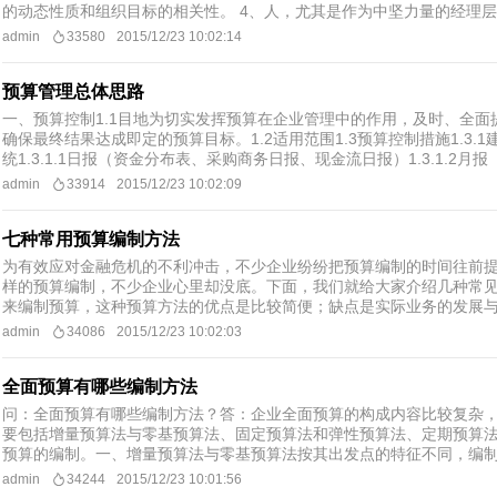
的动态性质和组织目标的相关性。 4、人，尤其是作为中坚力量的经理层，
admin
33580
2015/12/23 10:02:14
预算管理总体思路
一、预算控制1.1目地为切实发挥预算在企业管理中的作用，及时、全
确保最终结果达成即定的预算目标。1.2适用范围1.3预算控制措施1.3
统1.3.1.1日报（资金分布表、采购商务日报、现金流日报）1.3.1.2月报（
admin
33914
2015/12/23 10:02:09
七种常用预算编制方法
为有效应对金融危机的不利冲击，不少企业纷纷把预算编制的时间往前提
样的预算编制，不少企业心里却没底。下面，我们就给大家介绍几种常
来编制预算，这种预算方法的优点是比较简便；缺点是实际业务的发展与预
admin
34086
2015/12/23 10:02:03
全面预算有哪些编制方法
问：全面预算有哪些编制方法？答：企业全面预算的构成内容比较复杂
要包括增量预算法与零基预算法、固定预算法和弹性预算法、定期预算
预算的编制。一、增量预算法与零基预算法按其出发点的特征不同，编制预
admin
34244
2015/12/23 10:01:56