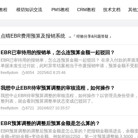
P教程
模切知识交流
PMS教程
CRM教程
技术文档
其他
点晴EBR费用预算及报销系统
→『 经验分享&问题答疑 』
EBR已审待用的报销单，怎么连预算金额一起驳回？
EBR已审待用的报销单，怎么连预算金额一起驳回？ 在录入付款的界
单据未发生过付款，此时异常结案相当于作废报销申请，预算金额不受影
freeflydom
8054
2025/6/2 8:25:46
我想中止EBR待审预算调整的审核流程，如何操作？
我想中止EBR待审预算调整的审核流程，如何操作？以管理员身份登录
整列表，就会看到预算调整单状态变成已驳回了。
freeflydom
8721
2024/6/27 10:35:57
EBR预算调整的调整后预算金额是怎么算的？
EBR预算调整的调整后预算金额是怎么算的？把报销金额填进去，余额
金额=初始金额+变动金额。例如初始2250，第一次预算调整输入3000，