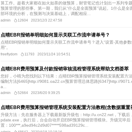
算工作。趁着大家都在如火如荼的做预算，财管笔记也计划出一系列专
预算管理的那些事。第一期，我们从“什么是全面预算”说起。1什么是全
部环境的分析，在预测与决策基础上，调配相应...
admin
12604
2023/12/3 22:47:58
点晴EBR报销单明细如何显示关联工作流申请单号？
点晴EBR报销单明细如何显示关联工作流申请单号？进入“设置-其他参数
用”。
freeflydom
11793
2023/11/24 10:54:51
点晴EBR费用预算及付款报销审核流程管理系统帮助文档荟萃
您好，小晴为您找到以下结果：点晴EBR预算报销管理系统安装配置方法教程[2195
编制方法[6465]http://9081.oa22.cn预算管理总体思路[6347]http://907
a...
admin
52664
2023/6/20 9:39:25
点晴EBR费用预算报销管理系统安装配置方法教程(含数据重置
升级方法：先在服务器上下载最新版升级包：http://u.cn22.net
pdate.exe，执行后，台会自动开启EBR预算报销管理模块。升级完
置：100***,a9ed94c2d9d07*****598ad39129c...