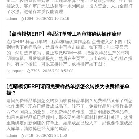
量工厂轻信宣传采购后，出现成本算不清、业财数据割裂、生产管
控缺失、客户审厂无法达标等一系列问题，投入资金、人力全部打
了水漂。进销存本质仅能管理...
admin
1664
2026/7/31 10:25:16
【点晴模切ERP】样品订单转工程审核确认操作流程
点晴ERP-样品订单转工程审核确认操作流程 点击进入如下图：找
到销售下的样品单，然后点中再点击编辑。如下图：勾上要显示
的，然后选择填写，像正常做BOM一样，把这次样品生产的材料
明细编辑。最后编辑提交。然后在主页面，点击审核，进行排产操
作。有两个按钮，可以直接排产，或待排产如下图：
liguoquan
7796
2026/7/31 8:52:08
[点晴模切ERP]请问免费样品单据怎么转换为收费样品单
据？
请问免费样品单据怎么转换为收费样品单据？免费样品又领了料怎
么作废呢？现在已经做成成品了。转不了，免费样品和收费样品是
两个不同类型的业务，将免费样品单作废，重新创建收费样品单。
如果免费样品单已经领料，那么要将领的原材料做退料处理，然后
重新绑定到新创建的订单上。如果成品已经入库，那也要作废成品
入库单，清除掉已经入库的成品。...
admin
9419
2026/7/31 8:51:50