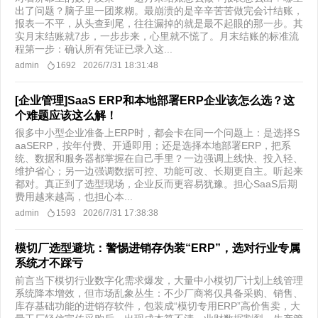
出了问题？脑子里一团浆糊。最崩溃的是辛辛苦苦做完会计结账，
报表一不平，从头查到尾，往往漏掉的就是最不起眼的那一步。其
实月末结账就7步，一步步来，心里就不慌了。月末结账的标准流
程第一步：确认所有凭证已录入这...
admin
1692
2026/7/31 18:31:48
[企业管理]SaaS ERP和本地部署ERP企业该怎么选？这
个难题应该这么解！
很多中小型企业准备上ERP时，都会卡在同一个问题上：是选择S
aaSERP，按年付费、开通即用；还是选择本地部署ERP，把系
统、数据和服务器都掌握在自己手里？一边强调上线快、投入轻、
维护省心；另一边强调数据可控、功能可改、长期更自主。听起来
都对。真正到了选型现场，企业反而更容易犹豫。担心SaaS后期
费用越来越高，也担心本...
admin
1593
2026/7/31 17:38:38
模切厂选型避坑：警惕进销存伪装“ERP”，选对行业专属
系统才不踩亏
前言当下模切行业数字化需求爆发，大量中小模切厂计划上线管理
系统降本增效，但市场乱象丛生：不少厂商将仅具备采购、销售、
库存基础功能的进销存软件，包装成“模切专用ERP”高价售卖，大