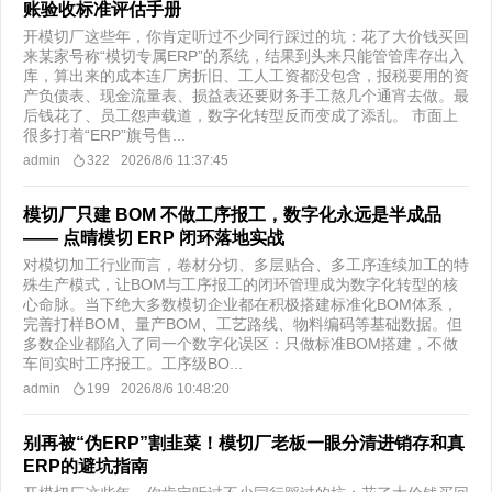
账验收标准评估手册
开模切厂这些年，你肯定听过不少同行踩过的坑：花了大价钱买回
来某家号称“模切专属ERP”的系统，结果到头来只能管管库存出入
库，算出来的成本连厂房折旧、工人工资都没包含，报税要用的资
产负债表、现金流量表、损益表还要财务手工熬几个通宵去做。最
后钱花了、员工怨声载道，数字化转型反而变成了添乱。 市面上
很多打着“ERP”旗号售...
admin
322
2026/8/6 11:37:45
模切厂只建 BOM 不做工序报工，数字化永远是半成品
—— 点晴模切 ERP 闭环落地实战
对模切加工行业而言，卷材分切、多层贴合、多工序连续加工的特
殊生产模式，让BOM与工序报工的闭环管理成为数字化转型的核
心命脉。当下绝大多数模切企业都在积极搭建标准化BOM体系，
完善打样BOM、量产BOM、工艺路线、物料编码等基础数据。但
多数企业都陷入了同一个数字化误区：只做标准BOM搭建，不做
车间实时工序报工。工序级BO...
admin
199
2026/8/6 10:48:20
别再被“伪ERP”割韭菜！模切厂老板一眼分清进销存和真
ERP的避坑指南