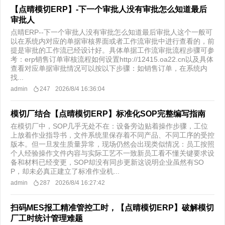
【点晴模切ERP】-下一个审批人没有审批怎么知道最后
审批人
点晴ERP--下一个审批人没有审批怎么知道最后审批人这个一般可
以在系统内对应的单据审核界面或者工作流审批中进行查看的，前
提是审批的工作流已经设计好。具体单据工作流审批流程步骤可参
考：erp销售订单审核流程如何设置http://12415.oa22.cn​以及具体
查看对应单据审批情况可以按以下步骤：如销售订单，在系统内
找...
admin
247
2026/8/4 16:36:04
模切厂结合【点晴模切ERP】标准化SOP完整编写指南
在模切厂中，SOP几乎无处不在：设备旁边贴着操作步骤，工位
上放着作业指导书，文件系统里保存着不同产品、不同工序的受控
版本。但一旦发生质量异常，现场仍然会出现类似情况：员工按照
个人经验操作文件内容与实际工艺不一致新员工看不懂关键要求设
备和材料已经变更，SOP却没有同步更新这说明企业虽然有SO
P，却未必真正建立了标准作业机...
admin
287
2026/8/4 16:27:42
扫码MES报工精准管控工时，【点晴模切ERP】破解模切
厂工时统计管理难题