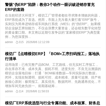
警惕“伪ERP”陷阱：教你3个动作一眼识破进销存冒充
ERP的套路
在当前经济大环境下，模切工厂管理者都在寻求降本增效的利器，
ERP系统成为了首选。然而，市面上充斥着大量打着“ERP”旗号，
实则仅为简单进销存或车间执行系统（MES）的“伪ERP”。如果模
切企业缺乏辨别能力，不仅会浪费大量资金，还会错失数字化转型
的黄金窗口期。本文将以近期引发争议的“某家模切ERP”为典型案
例，为您深度拆...
admin
315
2026/8/6 12:12:09
模切厂【点晴模切ERP】「BOM+工序扫码报工」落地执
行清单
适用场景：已有完整产品BOM、工艺路线，但无实时工序报工，
存在库存不准、成本失真、损耗不明、进度失控、不良无法溯源的
模切企业落地目标：打通「BOM标准数据—车间实际执行数据」
闭环，实现在制透明、损耗可控、成本精准、质量可追溯、排产有
效核心原则：极简报工、真实优先、数据闭环、先跑通再优化，不
增加车间无效负担一、前期基础筹...
admin
114
2026/8/6 11:58:03
模切厂ERP系统选型与行业专属功能、成本核算、财务总