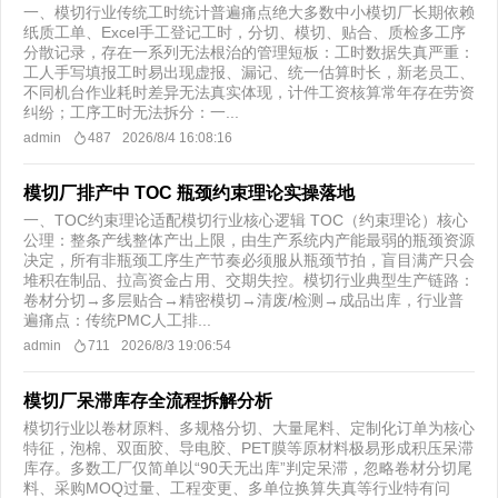
一、模切行业传统工时统计普遍痛点绝大多数中小模切厂长期依赖
纸质工单、Excel手工登记工时，分切、模切、贴合、质检多工序
分散记录，存在一系列无法根治的管理短板：工时数据失真严重：
工人手写填报工时易出现虚报、漏记、统一估算时长，新老员工、
不同机台作业耗时差异无法真实体现，计件工资核算常年存在劳资
纠纷；工序工时无法拆分：一...
admin
487
2026/8/4 16:08:16
模切厂排产中 TOC 瓶颈约束理论实操落地
一、TOC约束理论适配模切行业核心逻辑 TOC（约束理论）核心
公理：整条产线整体产出上限，由生产系统内产能最弱的瓶颈资源
决定，所有非瓶颈工序生产节奏必须服从瓶颈节拍，盲目满产只会
堆积在制品、拉高资金占用、交期失控。模切行业典型生产链路：
卷材分切→多层贴合→精密模切→清废/检测→成品出库，行业普
遍痛点：传统PMC人工排...
admin
711
2026/8/3 19:06:54
模切厂呆滞库存全流程拆解分析
模切行业以卷材原料、多规格分切、大量尾料、定制化订单为核心
特征，泡棉、双面胶、导电胶、PET膜等原材料极易形成积压呆滞
库存。多数工厂仅简单以“90天无出库”判定呆滞，忽略卷材分切尾
料、采购MOQ过量、工程变更、多单位换算失真等行业特有问