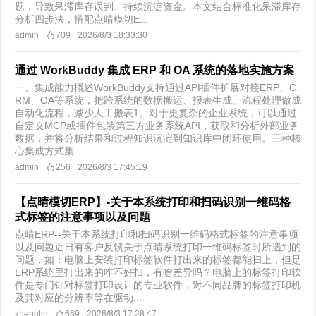
题，导致呆滞库存误判、持续沉淀资金。本文结合标准化呆滞库存
分析四步法，搭配点晴模切E...
admin
709
2026/8/3 18:33:30
通过 WorkBuddy 集成 ERP 和 OA 系统的落地实施方案
一、集成能力概述WorkBuddy支持通过API插件扩展对接ERP、C
RM、OA等系统，把跨系统的数据搬运、报表生成、流程处理做成
自动化流程，减少人工搬表1。对于更复杂的企业系统，可以通过
自定义MCP或插件包装第三方业务系统API，获取和分析外部业务
数据，并将分析结果和过程知识沉淀到知识库中闭环使用。三种核
心集成方式集...
admin
256
2026/8/3 17:45:19
【点晴模切ERP】-关于本系统打印和扫码识别一维码格
式标签的注意事项以及问题
点晴ERP--关于本系统打印和扫码识别一维码格式标签的注意事项
以及问题近日有客户反馈关于点晴系统打印一维码标签时所遇到的
问题，如：电脑上安装打印标签软件打出来的标签都能扫上，但是
ERP系统里打出来的咋不好扫，有啥差异吗？电脑上的标签打印软
件是专门针对标签打印设计的专业软件，对不同品牌的标签打印机
及其对应的分辨率等在驱动...
zhenglin
669
2026/8/3 17:28:47