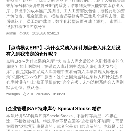
开模切厂这些年，你肯定听过不少同行踩过的坑：花了大价钱买回
来某家号称“模切专属ERP”的系统，结果到头来只能管管库存出入
库，算出来的成本连厂房折旧、工人工资都没包含，报税要用的资
产负债表、现金流量表、损益表还要财务手工熬几个通宵去做。最
后钱花了、员工怨声载道，数字化转型反而变成了添乱。 市面上
很多打着“ERP”旗号售...
admin
360
2026/8/6 9:58:13
【点晴模切ERP】-为什么采购入库计划点击入库之后没
有入到我指定的仓库呢？
点晴ERP--为什么采购入库计划点击入库之后没有入到我指定的仓
库呢？ 如上图举例：在采购入库计划中选择入库仓库为“2号仓
库”，但是实际在采购入库管理中查看当前入库单发现入库仓库
为“总部代工-xx仓库” 原因：这个是因为当时在采购入库计划选择
仓库时没有勾上“修正明细货位”这个选项，未勾选时系统会入库到
默认仓位。默认仓...
zhenglin
210
2026/8/5 10:38:29
[企业管理]SAP特殊库存 Special Stocks 精讲
本章只讲SAP特殊库存SpecialStocks，不掺库存类型、不掺在
途、不掺收货冻结。特殊库存不是在回答“这批货能不能用”，而是
在回答“这批货到底是谁的，或者它是专门给谁留的”。也就是，普