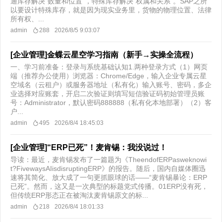
通库存解决“数量和位置”，特殊库存解决“权属和关系”。SAP之所
以要设计特殊库存，就是因为现实业务里，货物的物理位置、法律
所有权、...
admin
288
2026/8/5 9:03:07
[企业管理]金蝶云星空学习指南（新手→实操全流程）
一、学习前准备：登录与系统基础认知1.两种登录方式（1）网页
端（推荐办公使用）浏览器：Chrome/Edge，输入企业专属云星
空域名（云租户）或服务器地址（私有化）输入账号、密码，多企
业选择对应账套，开启二次验证则填写短信验证码初始管理员账
号：Administrator，默认密码888888（私有化本地部署）（2）客
户...
admin
495
2026/8/4 18:45:03
[企业管理]“ERP已死”！麦肯锡：我没说过！
导读：最近，麦肯锡发布了一篇题为《TheendofERPasweknowi
t?FivewaysAIisdisruptingERP》的报告。随后，国内自媒体圈迅
速将其简化、放大成了一句更抓眼球的话——“麦肯锡暴论：ERP
已死”。然而，这又是一次典型的标题党式传播。01ERP没有死，
但传统ERP形态正在被淘汰麦肯锡原文的标...
admin
218
2026/8/4 18:01:33