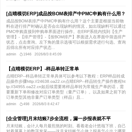
[点晴模切ERP]成品按BOM表排产中PMC申购有什么用？
成品按BOM表排产中PMC申购有什么用？这个主要是根据当前物
料在进行排产时确认是否会出现缺料的情况，如出现缺料可以通过
PMC申购直接到申购单界面进行操作。在ERP系统内找到【生产
管理】-【排产管理】-【按BOM排产】界面进入在界面中筛选排产
状态，点击查询。左下角的显示选项可以根据需求进行勾选。查询
后得出所有对应排产状态...
admin
1946
2026/8/3 8:45:09
【点晴模切ERP】-样品单转正常单
点晴ERP--样品单转正常单具体可以参考以下教程：ERP样品转成
品操作步骤http://24638.oa22.cn点晴ERP--样品转生产操作教程ht
tp://34955.oa22.cn如后续需要将样品单转为常规生产单的话，需
要重新下单和修改对应订单类型（量产订单）。以及如果之前下的
订单类型其他非量产订单类型（样品）且...
admin
498
2026/8/3 8:42:47
[企业管理]月末结账7步全流程，漏一步报表就不平
月末结账，会计人每月最煎熬的时刻。看着老会计悠哉下班，自己
对着屏幕上的数字发呆——这月末结账怎么做？报表怎么出？哪里