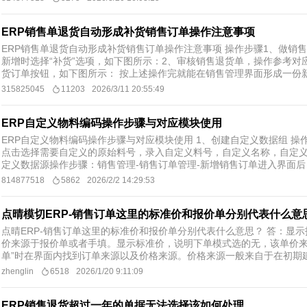
ERP销售单退货自动形成补货销售订单操作注意事项
ERP销售单退货自动形成补货销售订单操作注意事项 操作步骤1、做销
新增时选择“补货”选项，如下图所示：2、审核销售退货单，操作参考对
货订单按钮，如下图所示： 按上述操作完就能在销售管理界面形成一份
315825045
11203
2026/3/11 20:55:49
ERP自定义物料编码操作步骤与对应模块使用
ERP自定义物料编码操作步骤与对应模块使用 1、创建自定义数据组 
点击选择需要自定义的原始料号，录入自定义料号，自定义名称，自定义
定义数据源操作步骤：销售管理-销售订单管理-新增销售订单进入界面后，
814877518
5862
2026/2/2 14:29:53
点晴模切ERP-销售订单这里的标准价和报价单分别代表什么意
点晴ERP-销售订单这里的标准价和报价单分别代表什么意思？ 答：显
价来源于报价单或者手填。显示标准价，说明下单模式选的无，该单价来
单”时在界面内找到订单来源以及价格来源。​ 价格来源一般来自于在初期建
zhenglin
6518
2026/1/20 9:11:09
ERP销售退货超过一年的单据无法选择该如何处理