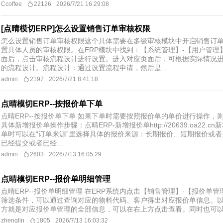
Ccoffee
22126
2026/7/21 16:29:08
[点晴模切ERP]怎么设置销售订单审核权限
怎么设置销售订单审核权限这个具体需要在多级审核模块中开启销售订
置具体人员的审核权限。在ERP模块中找到：【系统管理】-【用户管理
面后，点击审核流程设计进行设置。进入对应页面后，可根据实际情况
的流程设计。流程设计：通过设置流程申请，然后是...
admin
2197
2026/7/21 8:41:18
点晴模切ERP--按报价单下单
点晴ERP--按报价单下单 如果下单时需要按照报价单的单价进行操作
具体新增报价单操作步骤：点晴ERP-新增报价单http://20639.oa22
单时可以在“订单来源”里选择具体的报价来源：长期报价、短期报价或
已经提交或者已经...
admin
2603
2026/7/13 16:05:29
点晴模切ERP--报价单明细管理
点晴ERP--报价单明细管理 在ERP系统内点击【销售管理】-【报价
筛选条件，可以通过查询对应的物料代码、客户得出对应报价单信息。
方就是对应报价单管理的全部信息，可以在右上方点击查看。同时也可以确
zhenglin
1805
2026/7/13 16:03:32