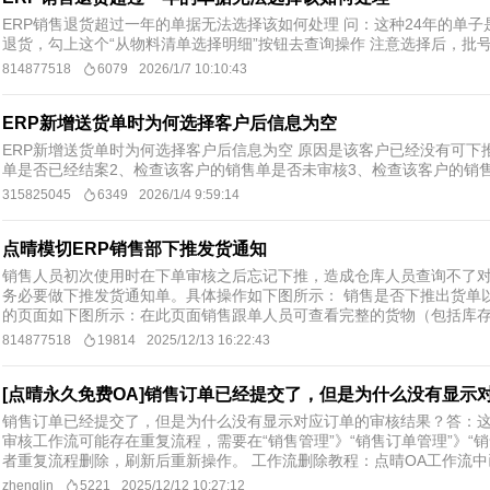
ERP销售退货超过一年的单据无法选择该如何处理 问：这种24年的单
退货，勾上这个“从物料清单选择明细”按钮去查询操作 注意选择后，批
814877518
6079
2026/1/7 10:10:43
ERP新增送货单时为何选择客户后信息为空
ERP新增送货单时为何选择客户后信息为空 原因是该客户已经没有可下
单是否已经结案2、检查该客户的销售单是否未审核3、检查该客户的销
315825045
6349
2026/1/4 9:59:14
点晴模切ERP销售部下推发货通知
销售人员初次使用时在下单审核之后忘记下推，造成仓库人员查询不了
务必要做下推发货通知单。具体操作如下图所示： 销售是否下推出货单
的页面如下图所示：在此页面销售跟单人员可查看完整的货物（包括库存量
814877518
19814
2025/12/13 16:22:43
[点晴永久免费OA]销售订单已经提交了，但是为什么没有显示
销售订单已经提交了，但是为什么没有显示对应订单的审核结果？ ​ 答
审核工作流可能存在重复流程，需要在“销售管理”》“销售订单管理”》“
者重复流程删除，刷新后重新操作。 工作流删除教程：点晴OA工作流中已
zhenglin
5221
2025/12/12 10:27:12