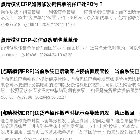
点晴模切ERP如何修改销售单的客户处PO号？
操作步骤：销售管理——销售订单管理——订货单明细管理；如下图所示
示页面：双击“客户单号”位置，如下图所示：录入新的单号，点击“修改”
814877518
19941
2026/4/28 11:14:34
点晴模切ERP-如何修改销售单单价
如何修改销售单单价? 如图所示： 如图所示： 送货单未做对账的，可以
liguoquan
10486
2026/4/24 10:42:30
[点晴模切ERP]当前系统已启动客户授信额度管控，当前系统
当前系统已启动客户授信额度管控，当前系统已启动发票账期管控无法新
果公司不要进行发票账期的控制以及授信额度的控制，可以联系网管取
钮； 按照要求在应收应付中核销到期的发票； 如果是先货后款授信额度到
Ccoffee
13766
2026/4/3 10:02:27
[点晴模切ERP]送货单操作撤单时提示会导致超发，禁止撤回
送货单操作撤单时提示会导致超发，禁止撤回，如何处理？ 送货单撤单
陆管理员账号，进入到任意未出货的送货单，点击“出货”按钮，将本次
改成不启用，然后再去做常规撤单操作，如下图所示： 做完对应的操作后
814877518
5275
2026/3/20 16:03:15