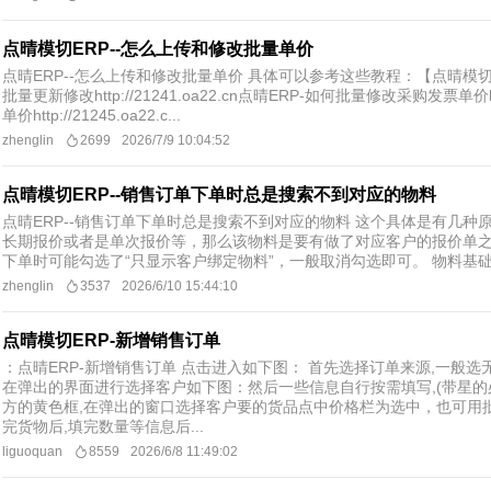
点晴模切ERP--怎么上传和修改批量单价
点晴ERP--怎么上传和修改批量单价 具体可以参考这些教程：【点晴模切
批量更新修改http://21241.oa22.cn点晴ERP-如何批量修改采购发票单价ht
单价http://21245.oa22.c...
zhenglin
2699
2026/7/9 10:04:52
点晴模切ERP--销售订单下单时总是搜索不到对应的物料
点晴ERP--销售订单下单时总是搜索不到对应的物料 这个具体是有几
长期报价或者是单次报价等，那么该物料是要有做了对应客户的报价单之
下单时可能勾选了“只显示客户绑定物料”，一般取消勾选即可。 物料基础
zhenglin
3537
2026/6/10 15:44:10
点晴模切ERP-新增销售订单
​：点晴ERP-新增销售订单 点击进入如下图： 首先选择订单来源,一般选
在弹出的界面进行选择客户如下图：然后一些信息自行按需填写,(带星的
方的黄色框,在弹出的窗口选择客户要的货品点中价格栏为选中，也可用
完货物后,填完数量等信息后...
liguoquan
8559
2026/6/8 11:49:02