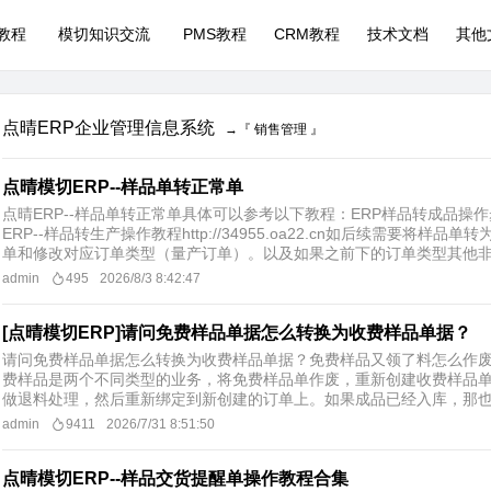
P教程
模切知识交流
PMS教程
CRM教程
技术文档
其他
点晴ERP企业管理信息系统
→『 销售管理 』
点晴模切ERP--样品单转正常单
点晴ERP--样品单转正常单具体可以参考以下教程：ERP样品转成品操作步骤http
ERP--样品转生产操作教程http://34955.oa22.cn如后续需要将
单和修改对应订单类型（量产订单）。以及如果之前下的订单类型其他非量
admin
495
2026/8/3 8:42:47
[点晴模切ERP]请问免费样品单据怎么转换为收费样品单据？
请问免费样品单据怎么转换为收费样品单据？免费样品又领了料怎么作
费样品是两个不同类型的业务，将免费样品单作废，重新创建收费样品
做退料处理，然后重新绑定到新创建的订单上。如果成品已经入库，那也要
admin
9411
2026/7/31 8:51:50
点晴模切ERP--样品交货提醒单操作教程合集