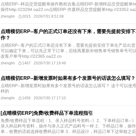
点晴ERP--样品交货提醒单操作教程合集点晴ERP-新增样品交货提醒单http:/
操作http://23294.oa22.cn点晴ERP-作废样品交货提醒单http://23352.oa2
zhenglin
2015
2026/7/31 8:51:08
点晴模切ERP--客户的正式订单还没有下来，需要先提前安排
作？
点晴ERP--客户的正式订单还没有下来，需要先提前安排下单生产后出
可以确定下来，可以先正常下订单，后续再重新补销售单号销售单号可以
改客户单号http://22365.oa22.cn
zhenglin
1467
2026/7/30 17:19:49
点晴模切ERP--新增发票时如果有多个发票号的话该怎么填写？
点晴ERP--新增发票时如果有多个发票号的话该怎么填写？ 这个可以使
样的
zhenglin
1456
2026/7/30 17:17:10
[点晴模切ERP]免费/收费样品下单流程指引
免费/收费样品下单流程：1、录入样品料号资料--》2、下单样品订单--》3
录入样品料号资料，操作与录入正式产品料号一样 2、下样品订单，操
单，收费的话就选择收费样品订单 3、样品设计，样品订单下达审核之后会