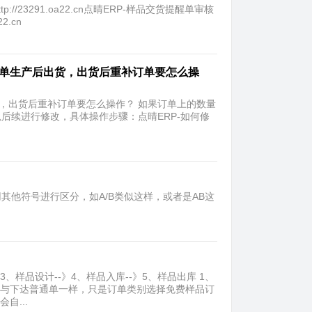
/23291.oa22.cn点晴ERP-样品交货提醒单审核
2.cn
下单生产后出货，出货后重补订单要怎么操
货，出货后重补订单要怎么操作？ 如果订单上的数量
后续进行修改，具体操作步骤：点晴ERP-如何修
用其他符号进行区分，如A/B类似这样，或者是AB这
、样品设计--》4、样品入库--》5、样品出库 1、
作与下达普通单一样，只是订单类别选择免费样品订
自...