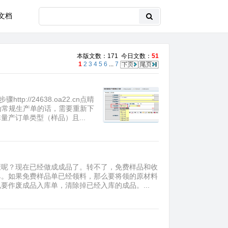
文档
本版文数：171 今日文数：
51
1
2
3
4
5
6
...
7
://24638.oa22.cn点晴
样品单转为常规生产单的话，需要重新下
产订单类型（样品）且...
废呢？现在已经做成成品了。转不了，免费样品和收
单。如果免费样品单已经领料，那么要将领的原材料
作废成品入库单，清除掉已经入库的成品。...