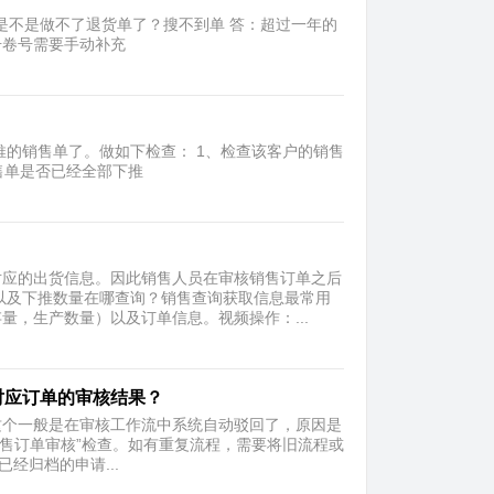
子是不是做不了退货单了？搜不到单 答：超过一年的
号卷号需要手动补充
推的销售单了。做如下检查： 1、检查该客户的销售
售单是否已经全部下推
对应的出货信息。因此销售人员在审核销售订单之后
以及下推数量在哪查询？销售查询获取信息最常用
，生产数量）以及订单信息。视频操作：...
对应订单的审核结果？
：这个一般是在审核工作流中系统自动驳回了，原因是
销售订单审核”检查。如有重复流程，需要将旧流程或
经归档的申请...