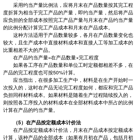
采用约当产量比例法，应将月末在产品数量按其完工程
度折算为相当于完工产品的产量，即约当产量，然后将产品
应负担的全部成本按照完工产品产量与月末在产品约当产量
的比例分配计算完工产品成本和月末在产品成本。
这种方法适用于产品数量较多，各月在产品数量变化也
较大，且生产成本中直接材料成本和直接人工等加工成本的
比重相差不大的产品。
在产品约当产量=在产品数量×完工程度
如果各工序在产品数量和单位工时定额都相差不多，在
产品的完工程度也可按50%计算。
应当指出，在很多加工生产中，材料是在生产开始时一
次投入的，这时在产品无论完工程度如何，都应和完工产品
负担同样材料成本。如果材料是随着生产过程陆续投入的，
则按照各工序投入的材料成本在全部材料成本中所占的比例
计算在产品的约当产量。
（5）在产品按定额成本计价法
在产品按定额成本计价法，月末在产品成本按定额成本
计算，该种产品的全部成本（如果有月初在产品，包括月初