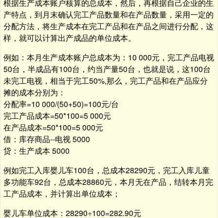
根据生产成本账户核算的总成本，然后，再根据自己企业的生
产特点，到月末确认完工产品数量和在产品数量，采用一定的
分配方法，将生产成本在完工产品和在产品之间进行分配，这
样，就可以计算出产成品的单位成本。
例如：本月生产成本账户总成本为：10 000元，完工产品电视
50台，半成品有100台，约当产量50台，也就是说，这100台
未完工电视，相当于完工50%,那么，完工产品和在产品应分
摊的成本分别为：
分配率=10 000/(50+50)=100元/台
完工产品成本=50*100=5 000元
在产品成本=50*100=5 000元
借：库存商品--电视 5000
贷：生产成本 5000
例如完工入库婴儿车100台，总成本28290元，完工入库儿童
多功能车92台，总成本28860元，本月无在产品，结转本月完
工产品成本，并计算出单位成本；
婴儿车单位成本：28290÷100=282.90元