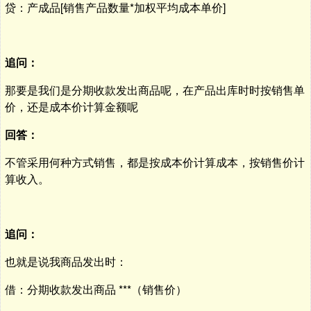
贷：产成品[销售产品数量*加权平均成本单价]
追问：
那要是我们是分期收款发出商品呢，在产品出库时时按销售单
价，还是成本价计算金额呢
回答：
不管采用何种方式销售，都是按成本价计算成本，按销售价计
算收入。
追问：
也就是说我商品发出时：
借：分期收款发出商品 ***（销售价）