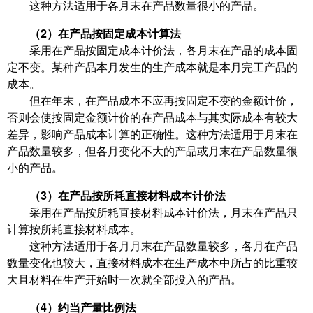
这种方法适用于各月末在产品数量很小的产品。
（2）在产品按固定成本计算法
采用在产品按固定成本计价法，各月末在产品的成本固
定不变。某种产品本月发生的生产成本就是本月完工产品的
成本。
但在年末，在产品成本不应再按固定不变的金额计价，
否则会使按固定金额计价的在产品成本与其实际成本有较大
差异，影响产品成本计算的正确性。这种方法适用于月末在
产品数量较多，但各月变化不大的产品或月末在产品数量很
小的产品。
（3）在产品按所耗直接材料成本计价法
采用在产品按所耗直接材料成本计价法，月末在产品只
计算按所耗直接材料成本。
这种方法适用于各月月末在产品数量较多，各月在产品
数量变化也较大，直接材料成本在生产成本中所占的比重较
大且材料在生产开始时一次就全部投入的产品。
（4）约当产量比例法