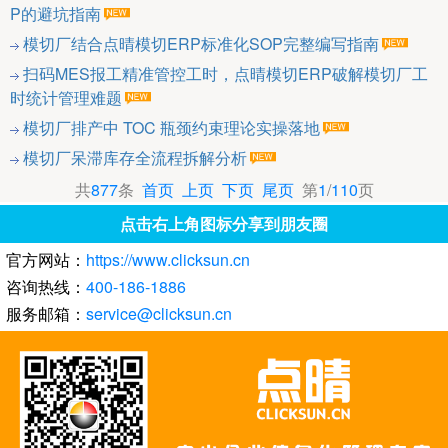
P的避坑指南
模切厂结合点晴模切ERP标准化SOP完整编写指南
扫码MES报工精准管控工时，点晴模切ERP破解模切厂工
时统计管理难题
模切厂排产中 TOC 瓶颈约束理论实操落地
模切厂呆滞库存全流程拆解分析
共
877
条
首页
上页
下页
尾页
第
1
/
110
页
点击右上角图标分享到朋友圈
官方网站：
https://www.clicksun.cn
咨询热线：
400-186-1886
服务邮箱：
service@clicksun.cn