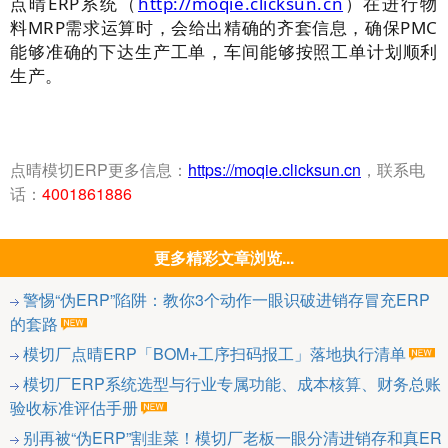
点晴ERP系统（
http://moqie.clicksun.cn
）在进行物
料MRP需求运算时，会给出精确的齐套信息，确保PMC
能够准确的下达生产工单，车间能够按照工单计划顺利
生产。
点晴模切ERP更多信息：
https://moqie.clicksun.cn
，联系电
话：
4001861886
更多精彩文章浏览...
警惕“伪ERP”陷阱：教你3个动作一眼识破进销存冒充ERP
的套路
模切厂点晴ERP「BOM+工序扫码报工」落地执行清单
模切厂ERP系统选型与行业专属功能、成本核算、财务总账
验收标准评估手册
别再被“伪ERP”割韭菜！模切厂老板一眼分清进销存和真ER