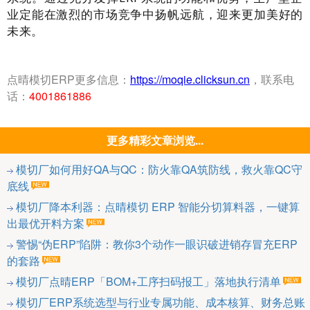
业定能在激烈的市场竞争中扬帆远航，迎来更加美好的
未来。
点晴模切ERP更多信息：
https://moqie.clicksun.cn
，联系电
话：
4001861886
更多精彩文章浏览...
模切厂如何用好QA与QC：防火靠QA筑防线，救火靠QC守
底线
模切厂降本利器：点晴模切 ERP 智能分切算料器，一键算
出最优开料方案
警惕“伪ERP”陷阱：教你3个动作一眼识破进销存冒充ERP
的套路
模切厂点晴ERP「BOM+工序扫码报工」落地执行清单
模切厂ERP系统选型与行业专属功能、成本核算、财务总账