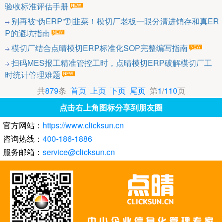
验收标准评估手册
别再被“伪ERP”割韭菜！模切厂老板一眼分清进销存和真ER
P的避坑指南
模切厂结合点晴模切ERP标准化SOP完整编写指南
扫码MES报工精准管控工时，点晴模切ERP破解模切厂工
时统计管理难题
共
879
条
首页
上页
下页
尾页
第
1
/
110
页
点击右上角图标分享到朋友圈
官方网站：
https://www.clicksun.cn
咨询热线：
400-186-1886
服务邮箱：
service@clicksun.cn