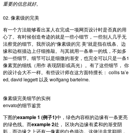
重要的信息就好。
02. 像素级的完美
有一个方法能够看出某人在完成一项网页设计时是否真的用
心了。有时候创造奇迹的就是一些小细节，一些别人几乎无
法察觉的细节。我所说的“像素级的完 美”就是指在线条、边
缘和边框描边上仔细推敲。与其就用一条单一的线，不如多
加一些细节。细节可以是细微的渐变，也完全可以只是一条1
像素宽的细线（用作 表现阴影或高光）。有了这些细节， 你
的设计会大不一样。有些设计师在这方面特擅长：
collis ta’e
ed,
david leggett 以及
wolfgang bartelme.
像素级完美细节的实例
envato的细节鉴赏
下图的
example 1 (例子1)
中，绿色内容框的边缘有一条更亮
的绿色线。而
example 2
处， 区块内边缘有柔和的渐变阴
影，而边缘之上还有一像素的白色描边。这做法非常聪明，