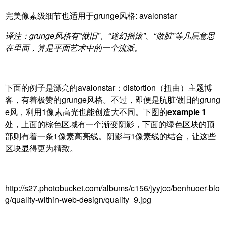
完美像素级细节也适用于grunge风格: avalonstar
译注：grunge风格有“做旧”、“迷幻摇滚”、“做脏”等几层意思
在里面，算是平面艺术中的一个流派。
下面的例子是漂亮的avalonstar：distortion（扭曲）主题博
客，有着极赞的grunge风格。不过，即便是肮脏做旧的grung
e风，利用1像素高光也能创造大不同。下图的
example 1
处，上面的棕色区域有一个渐变阴影，下面的绿色区块的顶
部则有着一条1像素高亮线。阴影与1像素线的结合，让这些
区块显得更为精致。
http://s27.photobucket.com/albums/c156/jyyjcc/benhuoer-blo
g/quality-within-web-design/quality_9.jpg