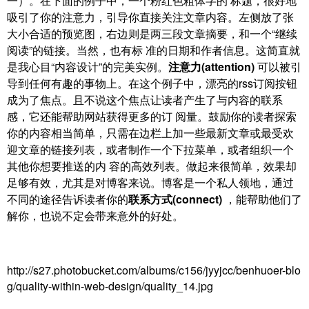
一）。在下面的例子中，一个粉红色粗体字的 标题，很好地
吸引了你的注意力，引导你直接关注文章内容。左侧放了张
大小合适的预览图，右边则是两三段文章摘要，和一个“继续
阅读”的链接。当然，也有标 准的日期和作者信息。这简直就
是我心目“内容设计”的完美实例。
注意力(attention)
可以被引
导到任何有趣的事物上。在这个例子中，漂亮的rss订阅按钮
成为了焦点。且不说这个焦点让读者产生了与内容的联系
感，它还能帮助网站获得更多的订 阅量。鼓励你的读者探索
你的内容相当简单，只需在边栏上加一些最新文章或最受欢
迎文章的链接列表，或者制作一个下拉菜单，或者组织一个
其他你想要推送的内 容的高效列表。做起来很简单，效果却
足够有效，尤其是对博客来说。博客是一个私人领地，通过
不同的途径告诉读者你的
联系方式(connect)
，能帮助他们了
解你，也说不定会带来意外的好处。
http://s27.photobucket.com/albums/c156/jyyjcc/benhuoer-blo
g/quality-within-web-design/quality_14.jpg