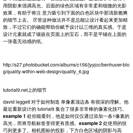
用阴影来强调高光。后面的绿色区域有非常柔和细微的光影
效果，有助于将注 意力吸引到下面的白色区块中那清新脆爽
的细节上去。 尽管这种做法并不是总能让设计看起来更加精
致，不过它们的确能帮助你赋予设计以三维的真实感。于是
设计元素就成了镶嵌在页面上的宝石，而不是平铺在上面的
一张毫无动感的纸。
http://s27.photobucket.com/albums/c156/jyyjcc/benhuoer-blo
g/quality-within-web-design/quality_6.jpg
tutorial9.net上的细节
david leggett 对于如何制造
单像素顶边条 有很深的理解。他
最近重新设计的 tutorial9 集合了很多非常棒的像素化技巧。
example 1
处你能看到，他是如何仅仅通过添加一条1像素的
高光，而将导航标签变得更有质感。
example 2
处使用的技
巧则更多了。相机图标的投影，下方白色区域的阴影与高