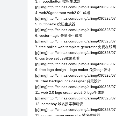
3. mycoolbutton 按钮生成器
[p][img]http://chinaz.com/upimg/allimg/090325/07
4. web20generator web2.0生成器
[p][img]http://chinaz.com/upimg/allimg/090325/07
5. buttonator 按钮生成器
[p][img]http://chinaz.com/upimg/allimg/090325/07
6. vectormagic 矢量图生成器
[p][img]http://chinaz.com/upimg/allimg/090325/07
7. free online web template generator 免费
[p][img]http://chinaz.com/upimg/allimg/090325/07
8. css type set css效果查看
[p][img]http://chinaz.com/upimg/allimg/090325/07
9. free logo design – logo maker 免费logo设计
[p][img]http://chinaz.com/upimg/allimg/090325/07
10. tiled backgrounds designer 背景设计
[p][img]http://chinaz.com/upimg/allimg/090325/07
11. web 2.0 logo creatr web2.0 logo生成器
[p][img]http://chinaz.com/upimg/allimg/090325/07
12. nameboy 域名搜索和建议
[p][img]http://chinaz.com/upimg/allimg/090325/07
13. domain name generator 域名生成器