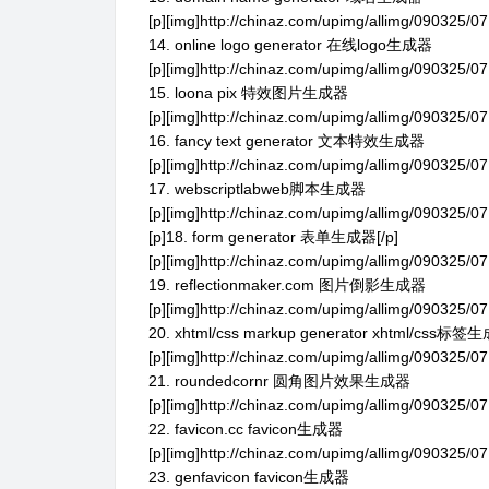
[p][img]http://chinaz.com/upimg/allimg/090325/07
14. online logo generator 在线logo生成器
[p][img]http://chinaz.com/upimg/allimg/090325/07
15. loona pix 特效图片生成器
[p][img]http://chinaz.com/upimg/allimg/090325/07
16. fancy text generator 文本特效生成器
[p][img]http://chinaz.com/upimg/allimg/090325/07
17. webscriptlabweb脚本生成器
[p][img]http://chinaz.com/upimg/allimg/090325/07
[p]18. form generator 表单生成器[/p]
[p][img]http://chinaz.com/upimg/allimg/090325/07
19. reflectionmaker.com 图片倒影生成器
[p][img]http://chinaz.com/upimg/allimg/090325/07
20. xhtml/css markup generator xhtml/css标签
[p][img]http://chinaz.com/upimg/allimg/090325/07
21. roundedcornr 圆角图片效果生成器
[p][img]http://chinaz.com/upimg/allimg/090325/07
22. favicon.cc favicon生成器
[p][img]http://chinaz.com/upimg/allimg/090325/07
23. genfavicon favicon生成器