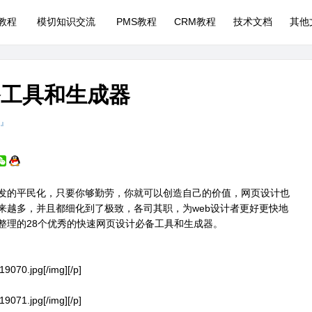
P教程
模切知识交流
PMS教程
CRM教程
技术文档
其他
备工具和生成器
 』
发的平民化，只要你够勤劳，你就可以创造自己的价值，网页设计也
来越多，并且都细化到了极致，各司其职，为web设计者更好更快地
整理的28个优秀的快速网页设计必备工具和生成器。
19070.jpg[/img][/p]
19071.jpg[/img][/p]