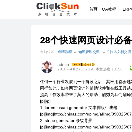
首页
OA教程
ER
28个快速网页设计必
当前位置：
点晴教程
→
知识管理交流
→
『 技术文档交流
admin
2010年4月27日 2:19
本文热度 13150
任何一个行业发展到一个阶段之后，其应用都会越
同样如此，如今网页设计的辅助软件和在线工具越
提高工作效率带来了莫大的帮助，酷秀为我们翻译
[p][/p]
1. lorem ipsum generator 文本排版生成器
[p][img]http://chinaz.com/upimg/allimg/090325/07
2. stripe generator 条纹背景
[p][img]http://chinaz.com/upimg/allimg/090325/07