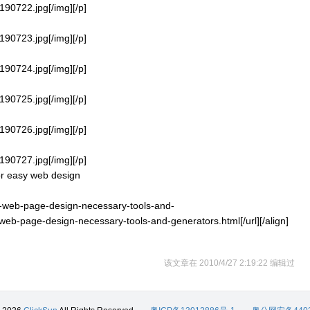
190722.jpg[/img][/p]
190723.jpg[/img][/p]
190724.jpg[/img][/p]
190725.jpg[/img][/p]
190726.jpg[/img][/p]
190727.jpg[/img][/p]
 easy web design
ick-web-page-design-necessary-tools-and-
web-page-design-necessary-tools-and-generators.html[/url][/align]
该文章在 2010/4/27 2:19:22 编辑过