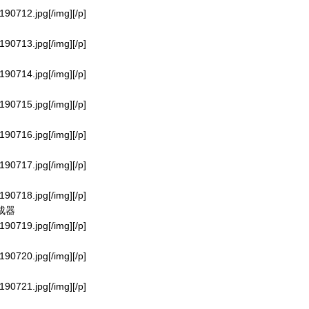
190712.jpg[/img][/p]
190713.jpg[/img][/p]
190714.jpg[/img][/p]
190715.jpg[/img][/p]
190716.jpg[/img][/p]
190717.jpg[/img][/p]
190718.jpg[/img][/p]
生成器
190719.jpg[/img][/p]
190720.jpg[/img][/p]
190721.jpg[/img][/p]