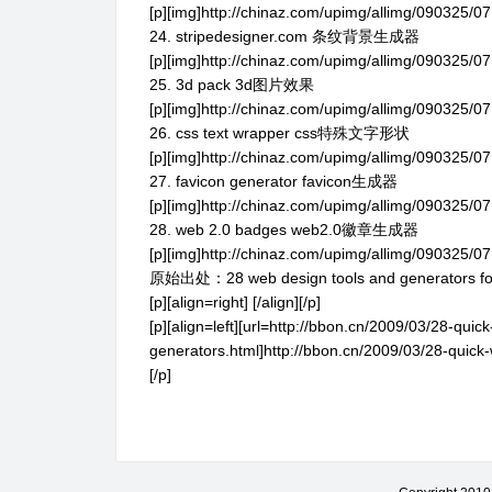
[p][img]http://chinaz.com/upimg/allimg/090325/07
24. stripedesigner.com 条纹背景生成器
[p][img]http://chinaz.com/upimg/allimg/090325/07
25. 3d pack 3d图片效果
[p][img]http://chinaz.com/upimg/allimg/090325/07
26. css text wrapper css特殊文字形状
[p][img]http://chinaz.com/upimg/allimg/090325/07
27. favicon generator favicon生成器
[p][img]http://chinaz.com/upimg/allimg/090325/07
28. web 2.0 badges web2.0徽章生成器
[p][img]http://chinaz.com/upimg/allimg/090325/07
原始出处：28 web design tools and generators for
[p][align=right] [/align][/p]
[p][align=left][url=http://bbon.cn/2009/03/28-qu
generators.html]http://bbon.cn/2009/03/28-quick-
[/p]