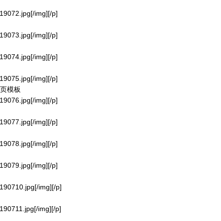
19072.jpg[/img][/p]
19073.jpg[/img][/p]
19074.jpg[/img][/p]
19075.jpg[/img][/p]
在线网页模板
19076.jpg[/img][/p]
19077.jpg[/img][/p]
19078.jpg[/img][/p]
19079.jpg[/img][/p]
190710.jpg[/img][/p]
190711.jpg[/img][/p]