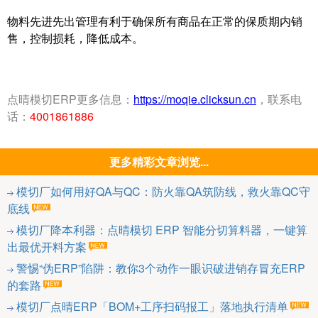
物料先进先出管理有利于确保所有商品在正常的保质期内销
售，控制损耗，降低成本。
点晴模切ERP更多信息：
https://moqie.clicksun.cn
，联系电
话：
4001861886
更多精彩文章浏览...
模切厂如何用好QA与QC：防火靠QA筑防线，救火靠QC守
底线
模切厂降本利器：点晴模切 ERP 智能分切算料器，一键算
出最优开料方案
警惕“伪ERP”陷阱：教你3个动作一眼识破进销存冒充ERP
的套路
模切厂点晴ERP「BOM+工序扫码报工」落地执行清单