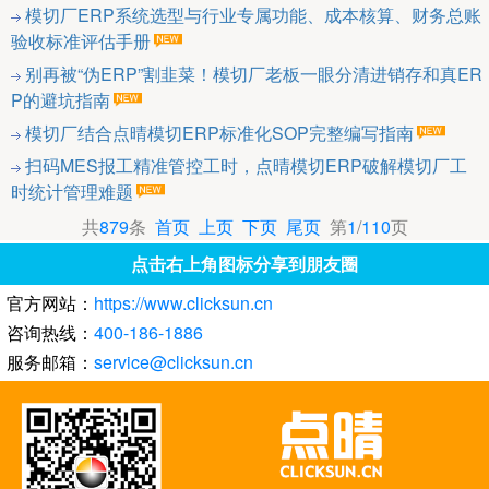
模切厂ERP系统选型与行业专属功能、成本核算、财务总账
验收标准评估手册
别再被“伪ERP”割韭菜！模切厂老板一眼分清进销存和真ER
P的避坑指南
模切厂结合点晴模切ERP标准化SOP完整编写指南
扫码MES报工精准管控工时，点晴模切ERP破解模切厂工
时统计管理难题
共
879
条
首页
上页
下页
尾页
第
1
/
110
页
点击右上角图标分享到朋友圈
官方网站：
https://www.clicksun.cn
咨询热线：
400-186-1886
服务邮箱：
service@clicksun.cn