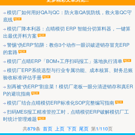
模切厂如何用好QA与QC：防火靠QA筑防线，救火靠QC守
底线
模切厂降本利器：点晴模切 ERP 智能分切算料器，一键算
出最优开料方案
警惕“伪ERP”陷阱：教你3个动作一眼识破进销存冒充ERP
的套路
模切厂点晴ERP「BOM+工序扫码报工」落地执行清单
模切厂ERP系统选型与行业专属功能、成本核算、财务总账
验收标准评估手册
别再被“伪ERP”割韭菜！模切厂老板一眼分清进销存和真ER
P的避坑指南
模切厂结合点晴模切ERP标准化SOP完整编写指南
扫码MES报工精准管控工时，点晴模切ERP破解模切厂工
时统计管理难题
共
879
条
首页
上页
下页
尾页
第
1
/
110
页