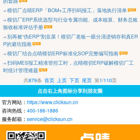
的套路
模切厂点晴ERP「BOM+工序扫码报工」落地执行清单
模切厂ERP系统选型与行业专属功能、成本核算、财务总账
验收标准评估手册
别再被“伪ERP”割韭菜！模切厂老板一眼分清进销存和真ER
P的避坑指南
模切厂结合点晴模切ERP标准化SOP完整编写指南
扫码MES报工精准管控工时，点晴模切ERP破解模切厂工
时统计管理难题
共
879
条
首页
上页
下页
尾页
第
1
/
110
页
点击右上角图标分享到朋友圈
官方网站：
https://www.clicksun.cn
咨询热线：
400-186-1886
服务邮箱：
service@clicksun.cn