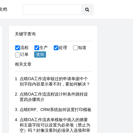
文档
关键字查询
流程
生产
处理
知道
订单
相关文章
点晴OA工作流审核过的申请单据中个
别字段内容显示看不到，要如何解决？
点晴OA工作流流程设计时条件跳转设
置四步骤简介
点晴ERP、CRM系统如何设置打印模板
点晴OA工作流表单模板中插入的摘要
和主题字段可以设置为必录项（禁止为
空）吗？好像没看到必须录入选项和审