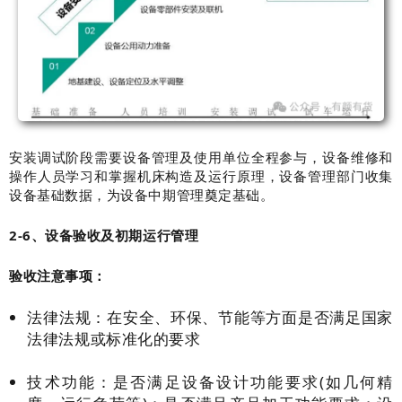
安装调试阶段需要设备管理及使用单位全程参与，设备维修和
操作人员学习和掌握机床构造及运行原理，设备管理部门收集
设备基础数据，为设备中期管理奠定基础。
2-6、设备验收及初期运行管理
验收注意事项：
法律法规：在安全、环保、节能等方面是否满足国家
法律法规或标准化的要求
技术功能：是否满足设备设计功能要求(如几何精