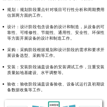
规划：规划阶段重点针对项目可行性分析和周期费用
估算两方面的工作。
设计：设计阶段包含设备的设计和制造，从设备的可
靠性、可维修性、节能性、通用性、安全性、环保性
等方面开展设备的设计和制造工作。
采购：采购阶段根据规划和设计阶段的需求和要求开
展设备选型、采购等工作。
安装：安装阶段涵盖设备的安装调试工作，注重安装
质量如地基建设、水平调整等。
验收：验收阶段涵盖设备验收、设备试运行及初期设
备数据收集等工作。