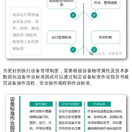
为更好的执行设备管理制度，需要根据设备物理属性及技术参
数固化设备作业标准因此可以通过制定设备标准作业指导书规
范设备操作流程、安全操作规程和作业标准。