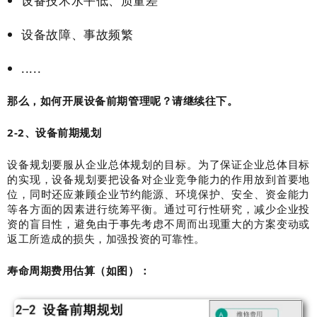
设备技术水平低、质量差
设备故障、事故频繁
.....
那么，如何开展设备前期管理呢？请继续往下。
2-2、设备前期规划
设备规划要服从企业总体规划的目标。为了保证企业总体目标
的实现，设备规划要把设备对企业竞争能力的作用放到首要地
位，同时还应兼顾企业节约能源、环境保护、安全、资金能力
等各方面的因素进行统筹平衡。通过可行性研究，减少企业投
资的盲目性，避免由于事先考虑不周而出现重大的方案变动或
返工所造成的损失，加强投资的可靠性。
寿命周期费用估算（如图）：