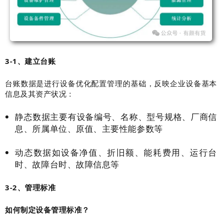
3-1、建立台账
台账数据是进行设备优化配置管理的基础，反映企业设备基本
信息及其资产状况：
静态数据主要有设备编号、名称、型号规格、厂商信
息、所属单位、原值、主要性能参数等
动态数据如设备净值、折旧额、能耗费用、运行台
时、故障台时、故障信息等
3-2、管理标准
如何制定设备管理标准？