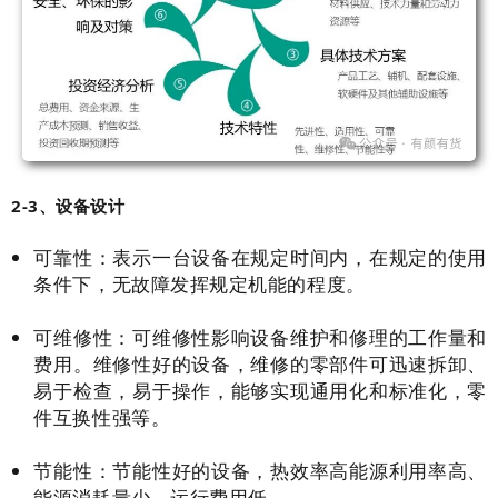
2-3、设备设计
可靠性：表示一台设备在规定时间内，在规定的使用
条件下，无故障发挥规定机能的程度。
可维修性：可维修性影响设备维护和修理的工作量和
费用。维修性好的设备，维修的零部件可迅速拆卸、
易于检查，易于操作，能够实现通用化和标准化，零
件互换性强等。
节能性：节能性好的设备，热效率高能源利用率高、
能源消耗量少，运行费用低。