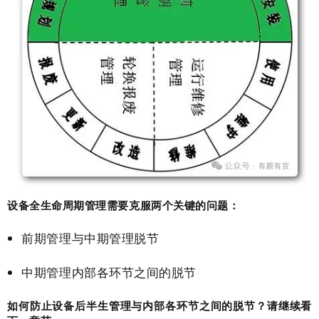
设备全生命周期管理需要克服两个关键的问题：
前期管理与中期管理脱节
中期管理内部各环节之间的脱节
如何防止设备后半生管理与内部各环节之间的脱节？请继续看