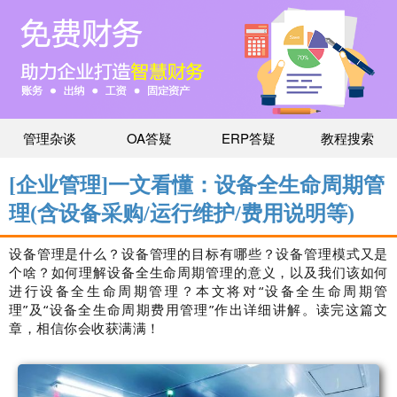
管理杂谈
OA答疑
ERP答疑
教程搜索
[企业管理]一文看懂：设备全生命周期管
理(含设备采购/运行维护/费用说明等)
设备管理是什么？设备管理的目标有哪些？设备管理模式又是
个啥？如何理解设备全生命周期管理的意义，以及我们该如何
进行设备全生命周期管理？本文将对“设备全生命周期管
理”及“设备全生命周期费用管理”作出详细讲解。读完这篇文
章，相信你会收获满满！