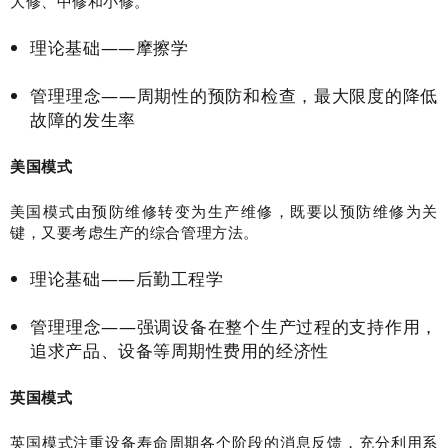
大修、中修和小修。
理论基础——摩擦学
管理理念——周期性的预防和检查，最大限度的降低
故障的发生率
美国模式
美国模式由预防维修转变为生产维修，既要以预防维修为关
键，又要考虑生产的综合管理方法。
理论基础——后勤工程学
管理理念——强调设备在整个生产过程的支持作用，
追求产品、设备等周期性费用的经济性
英国模式
英国模式注重设备寿命周期各个阶段的消息反馈，充分利用系