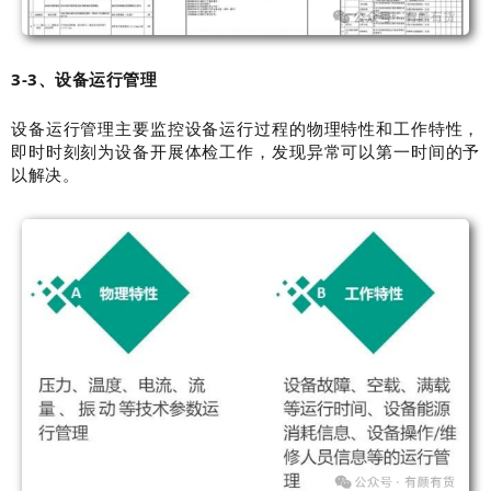
3-3、设备运行管理
设备运行管理主要监控设备运行过程的物理特性和工作特性，
即时时刻刻为设备开展体检工作，发现异常可以第一时间的予
以解决。