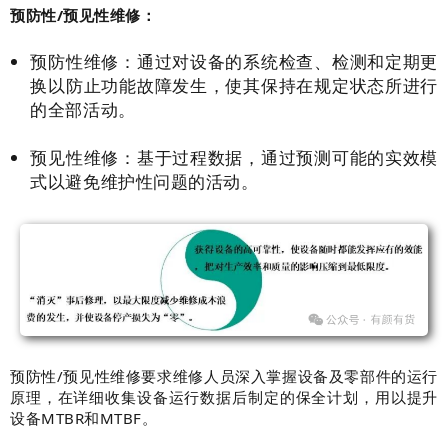
预防性/预见性维修：
预防性维修：通过对设备的系统检查、检测和定期更
换以防止功能故障发生，使其保持在规定状态所进行
的全部活动。
预见性维修：基于过程数据，通过预测可能的实效模
式以避免维护性问题的活动。
预防性/预见性维修要求维修人员深入掌握设备及零部件的运行
原理，在详细收集设备运行数据后制定的保全计划，用以提升
设备MTBR和MTBF。