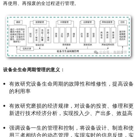
再使用、再报废的全过程进行管理。
设备全生命周期管理的意义：
有效研究设备生命周期的故障性和维修性，提高设备
的利用率
有效研究磨损的经济规律，对设备的投资、修理和更
新进行技术经济分析，实现投入少、产出多、效益高
强调设备一生的管理和控制，将设备设计、制造和使
用三者相结合的动态管理，实现实时的信息反馈，实