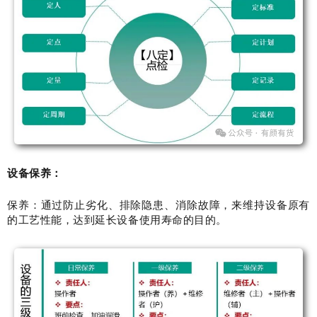
设备保养：
保养：通过防止劣化、排除隐患、消除故障，来维持设备原有
的工艺性能，达到延长设备使用寿命的目的。