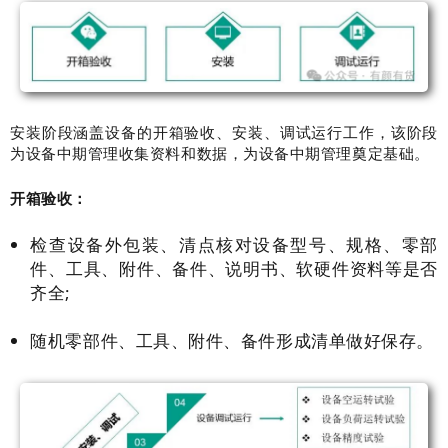
安装阶段涵盖设备的开箱验收、安装、调试运行工作，该阶段
为设备中期管理收集资料和数据，为设备中期管理奠定基础。
开箱验收：
检查设备外包装、清点核对设备型号、规格、零部
件、工具、附件、备件、说明书、软硬件资料等是否
齐全;
随机零部件、工具、附件、备件形成清单做好保存。