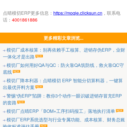
点晴模切ERP更多信息：
https://moqie.clicksun.cn
，联系电
话：
4001861886
更多精彩文章浏览...
模切厂成本核算：别再依赖手工核算、进销存伪ERP，业财
一体化才是出路
模切厂如何用好QA与QC：防火靠QA筑防线，救火靠QC守
底线
模切厂降本利器：点晴模切 ERP 智能分切算料器，一键算
出最优开料方案
警惕“伪ERP”陷阱：教你3个动作一眼识破进销存冒充ERP
的套路
模切厂点晴ERP「BOM+工序扫码报工」落地执行清单
模切厂ERP系统选型与行业专属功能、成本核算、财务总账
验收标准评估手册