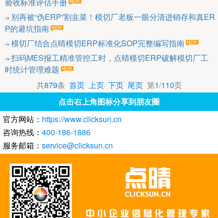
验收标准评估手册
别再被“伪ERP”割韭菜！模切厂老板一眼分清进销存和真ER
P的避坑指南
模切厂结合点晴模切ERP标准化SOP完整编写指南
扫码MES报工精准管控工时，点晴模切ERP破解模切厂工
时统计管理难题
共
879
条
首页
上页
下页
尾页
第
1
/
110
页
点击右上角图标分享到朋友圈
官方网站：
https://www.clicksun.cn
咨询热线：
400-186-1886
服务邮箱：
service@clicksun.cn