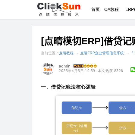
首页
OA教程
ER
[点晴模切ERP]借贷记
当前位置：
点晴教程
→
点晴ERP企业管理信息系统
→
『
admin
2025年4月5日 19:59
本文热度 8326
一、借贷记账法核心逻辑