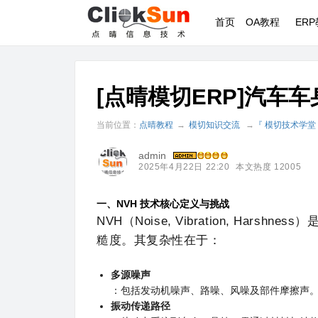
首页
OA教程
ER
[点晴模切ERP]汽车车
当前位置：
点晴教程
→
模切知识交流
→
『 模切技术学堂
admin
2025年4月22日 22:20
本文热度 12005
一、NVH 技术核心定义与挑战
NVH（Noise, Vibration, Ha
糙度。其复杂性在于：
多源噪声
：包括发动机噪声、路噪、风噪及部件摩擦声
振动传递路径