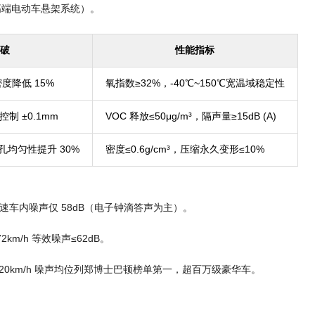
高端电动车悬架系统）。
破
性能指标
度降低 15%
氧指数≥32%，-40℃~150℃宽温域稳定性
 ±0.1mm
VOC 释放≤50μg/m³，隔声量≥15dB (A)
孔均匀性提升 30%
密度≤0.6g/cm³，压缩永久变形≤10%
 时速车内噪声仅 58dB（电子钟滴答声为主）。
m/h 等效噪声≤62dB。
、120km/h 噪声均位列郑博士巴顿榜单第一，超百万级豪华车。