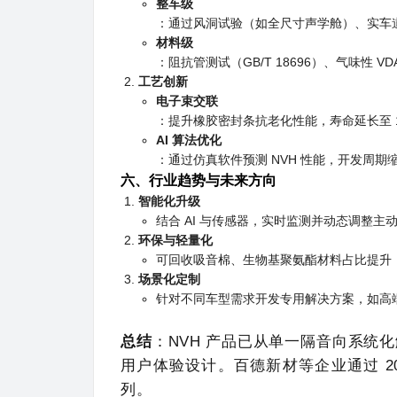
整车级
：通过风洞试验（如全尺寸声学舱）、实车道路测
材料级
：阻抗管测试（GB/T 18696）、气味性 VDA
工艺创新
电子束交联
：提升橡胶密封条抗老化性能，寿命延长至 1
AI 算法优化
：通过仿真软件预测 NVH 性能，开发周期缩
六、行业趋势与未来方向
智能化升级
结合 AI 与传感器，实时监测并动态调整主
环保与轻量化
可回收吸音棉、生物基聚氨酯材料占比提升，
场景化定制
针对不同车型需求开发专用解决方案，如高端
总结
：NVH 产品已从单一隔音向系统
用户体验设计。百德新材等企业通过 20
列。