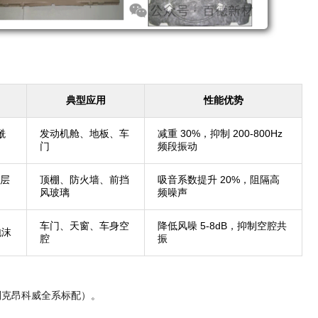
典型应用
性能优势
酰
发动机舱、地板、车
减重 30%，抑制 200-800Hz
门
频段振动
层
顶棚、防火墙、前挡
吸音系数提升 20%，阻隔高
风玻璃
频噪声
车门、天窗、车身空
降低风噪 5-8dB，抑制空腔共
泡沫
腔
振
别克昂科威全系标配）。