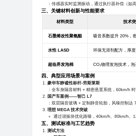
：传感器实时监测振动，通过执行器补偿（如
三、关键材料创新与性能要求
材料类型
技术突
石墨烯改性聚氨酯
吸音系数提升 20%，密
水性 LASD
环保无溶剂配方，厚度控制
超临界发泡棉
CO₂物理发泡技术，泡
四、典型应用场景与案例
豪华车静谧性标杆-
劳斯莱斯
：全车身隔音材料 + 精密悬置系统，60km/h
国产车案例——智己 L7
：双层隔音玻璃 + 定制静音轮胎，风噪控制达 72k
理想 MEGA 技术突破
通过谐振块优化路噪，40km/h、80km/h
五、测试标准与工艺趋势
测试方法