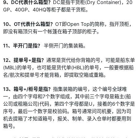
9、DC代表什么箱型？
DC是指干货柜(Dry Container)，20
GP、40GP、40HQ等柜子都是干货柜。
10、OT代表什么箱型？
OT即Open Top的简称，指开顶柜，
即没有箱顶只有一个帐篷在箱子顶部的柜子。
11、半开门是指？
半侧开门的集装箱。
12、提单号
是指？
通常是货代给你背箱的号，可能是船东单
(MBL)的单号，也可能是货代单(HBL)的单号，一般要根据船
名/航次和提单号才能背箱，即提取空箱或重箱。
13、箱号
/柜号是指？
指集装箱的编号，这个编号全球唯
一，由四个字母和7个数字组成，其中前三个字母是箱主(船
公司或租箱公司)代码，第四个字母都是U，接着的6个数字是
序号，最后一个数字是校验码。箱号通常问司机要，因为司
机去提箱了才知道箱号，报关、制单、录入仓单时都要用到
箱号。