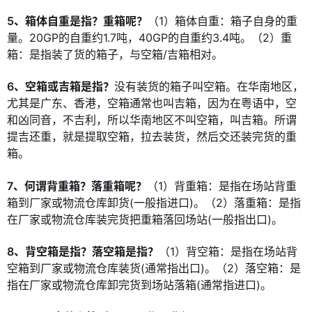
5、箱体自重是指？重箱呢？
（1）箱体自重：箱子自身的重
量。20GP的自重约1.7吨，40GP的自重约3.4吨。（2）重
箱：是指装了货的箱子，与空箱/吉箱相对。
6、空箱或吉箱是指？
没有装货的箱子叫空箱。在华南地区，
尤其是广东、香港，空箱通常也叫吉箱，因为在粤语中，空
和凶同音，不吉利，所以华南地区不叫空箱，叫吉箱。所谓
提吉还重，就是提取空箱，拉去装货，然后交还装完货的重
箱。
7、何谓背重箱？落重箱呢？
（1）背重箱：是指在场站背重
箱到厂家或物流仓库卸货(一般指进口)。（2）落重箱：是指
在厂家或物流仓库装完货把重箱落回场站(一般指出口)。
8、背空箱是指？落空箱是指？
（1）背空箱：是指在场站背
空箱到厂家或物流仓库装货(通常指出口)。（2）落空箱：是
指在厂家或物流仓库卸完货到场站落箱(通常指进口)。