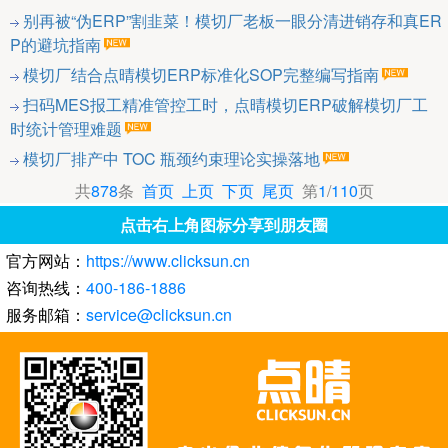
别再被“伪ERP”割韭菜！模切厂老板一眼分清进销存和真ER
P的避坑指南
模切厂结合点晴模切ERP标准化SOP完整编写指南
扫码MES报工精准管控工时，点晴模切ERP破解模切厂工
时统计管理难题
模切厂排产中 TOC 瓶颈约束理论实操落地
共
878
条
首页
上页
下页
尾页
第
1
/
110
页
点击右上角图标分享到朋友圈
官方网站：
https://www.clicksun.cn
咨询热线：
400-186-1886
服务邮箱：
service@clicksun.cn