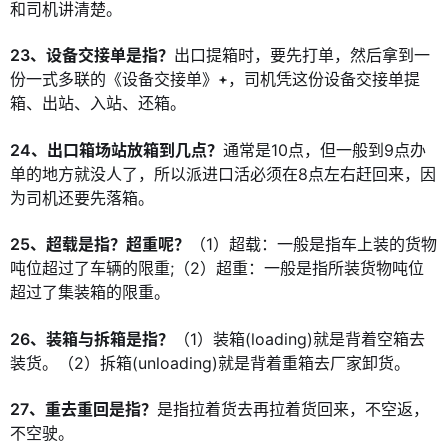
和司机讲清楚。
23、设备交接单是指？
出口提箱时，要先打单，然后拿到一
份一式多联的《设备交接单》
，司机凭这份设备交接单提
箱、出站、入站、还箱。
24、出口箱场站放箱到几点？
通常是10点，但一般到9点办
单的地方就没人了，所以派进口活必须在8点左右赶回来，因
为司机还要先落箱。
25、超载是指？超重呢？
（1）超载：一般是指车上装的货物
吨位超过了车辆的限重;（2）超重：一般是指所装货物吨位
超过了集装箱的限重。
26、装箱与拆箱是指？
（1）装箱(loading)就是背着空箱去
装货。（2）拆箱(unloading)就是背着重箱去厂家卸货。
27、重去重回是指？
是指拉着货去再拉着货回来，不空返，
不空驶。