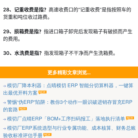
28、记重收费是指？
高速收费口的“记重收费”是指按照车的
货重和吨位收过路费。
29、损箱费是指？
指进口箱子卸完后发现箱子有破损而产生
的费用。
30、水洗费是指？
指发现箱子不干净而产生洗箱费。
更多精彩文章浏览...
模切厂降本利器：点晴模切 ERP 智能分切算料器，一键算
出最优开料方案
警惕“伪ERP”陷阱：教你3个动作一眼识破进销存冒充ERP
的套路
模切厂点晴ERP「BOM+工序扫码报工」落地执行清单
模切厂ERP系统选型与行业专属功能、成本核算、财务总账
验收标准评估手册