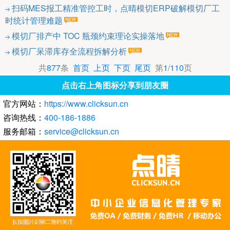
扫码MES报工精准管控工时，点晴模切ERP破解模切厂工
时统计管理难题
模切厂排产中 TOC 瓶颈约束理论实操落地
模切厂呆滞库存全流程拆解分析
共
877
条
首页
上页
下页
尾页
第
1
/
110
页
点击右上角图标分享到朋友圈
官方网站：
https://www.clicksun.cn
咨询热线：
400-186-1886
服务邮箱：
service@clicksun.cn