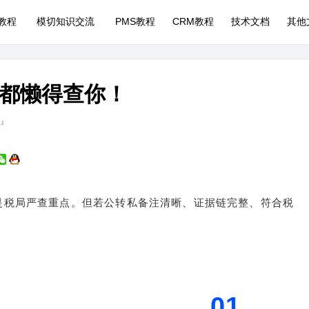
P教程
模切知识交流
PMS教程
CRM教程
技术文档
其他
都懒得查你！
 』
是税局严查重点。但若公转私备注清晰、证据链完整、符合税
01