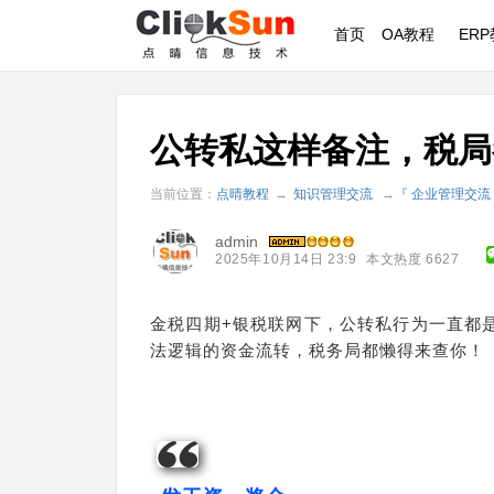
首页
OA教程
ER
公转私这样备注，税局
当前位置：
点晴教程
→
知识管理交流
→
『 企业管理交流
admin
2025年10月14日 23:9
本文热度 6627
金税四期+银税联网下，公转私行为一直都
法逻辑的资金流转，税务局都懒得来查你！