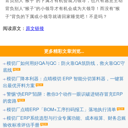
背负别人“猴子”的下属才有机会成为领导，也只有愿意主动
背负别人“猴子”的小领导才有机会成为大领导！而没有“猴
子”背负的下属或小领导就请回家睡觉吧！不是吗？
阅读原文：
原文链接
更多精彩文章浏览...
模切厂如何用好QA与QC：防火靠QA筑防线，救火靠QC守
底线
模切厂降本利器：点晴模切 ERP 智能分切算料器，一键算
出最优开料方案
警惕“伪ERP”陷阱：教你3个动作一眼识破进销存冒充ERP
的套路
模切厂点晴ERP「BOM+工序扫码报工」落地执行清单
模切厂ERP系统选型与行业专属功能、成本核算、财务总账
验收标准评估手册