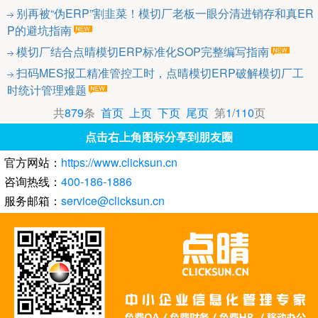
别再被“伪ERP”割韭菜！模切厂老板一眼分清进销存和真ER
P的避坑指南
模切厂结合点晴模切ERP标准化SOP完整编写指南
扫码MES报工精准管控工时，点晴模切ERP破解模切厂工
时统计管理难题
共
879
条
首页
上页
下页
尾页
第
1
/
110
页
点击右上角图标分享到朋友圈
官方网站：
https://www.clicksun.cn
咨询热线：
400-186-1886
服务邮箱：
service@clicksun.cn