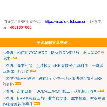
点晴模切ERP更多信息：
https://moqie.clicksun.cn
，联系电
话：
4001861886
更多精彩文章浏览...
模切厂如何用好QA与QC：防火靠QA筑防线，救火靠QC守
底线
模切厂降本利器：点晴模切 ERP 智能分切算料器，一键算
出最优开料方案
警惕“伪ERP”陷阱：教你3个动作一眼识破进销存冒充ERP
的套路
模切厂点晴ERP「BOM+工序扫码报工」落地执行清单
模切厂ERP系统选型与行业专属功能、成本核算、财务总账
验收标准评估手册