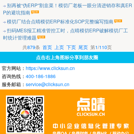
别再被“伪ERP”割韭菜！模切厂老板一眼分清进销存和真ER
P的避坑指南
模切厂结合点晴模切ERP标准化SOP完整编写指南
扫码MES报工精准管控工时，点晴模切ERP破解模切厂工
时统计管理难题
共
879
条
首页
上页
下页
尾页
第
1
/
110
页
点击右上角图标分享到朋友圈
官方网站：
https://www.clicksun.cn
咨询热线：
400-186-1886
服务邮箱：
service@clicksun.cn