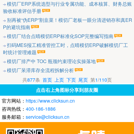
模切厂ERP系统选型与行业专属功能、成本核算、财务总账
验收标准评估手册
别再被“伪ERP”割韭菜！模切厂老板一眼分清进销存和真ER
P的避坑指南
模切厂结合点晴模切ERP标准化SOP完整编写指南
扫码MES报工精准管控工时，点晴模切ERP破解模切厂工
时统计管理难题
模切厂排产中 TOC 瓶颈约束理论实操落地
模切厂呆滞库存全流程拆解分析
共
877
条
首页
上页
下页
尾页
第
1
/
110
页
点击右上角图标分享到朋友圈
官方网站：
https://www.clicksun.cn
咨询热线：
400-186-1886
服务邮箱：
service@clicksun.cn