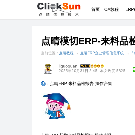
首页
OA教程
ER
点晴模切ERP-来料品
当前位置：
点晴教程
→
点晴ERP企业管理信息系统
→
『
liguoquan
2025年10月31日 8:45
本文热度 5825
：点晴ERP-来料品检报告-操作合集