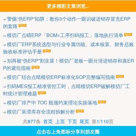
更多精彩文章浏览...
警惕“伪ERP”陷阱：教你3个动作一眼识破进销存冒充ERP
的套路
模切厂点晴ERP「BOM+工序扫码报工」落地执行清单
模切厂ERP系统选型与行业专属功能、成本核算、财务总账
验收标准评估手册
别再被“伪ERP”割韭菜！模切厂老板一眼分清进销存和真ER
P的避坑指南
模切厂结合点晴模切ERP标准化SOP完整编写指南
扫码MES报工精准管控工时，点晴模切ERP破解模切厂工
时统计管理难题
模切厂排产中 TOC 瓶颈约束理论实操落地
模切厂呆滞库存全流程拆解分析
共
877
条
首页
上页
下页
尾页
第
1
/
110
页
点击右上角图标分享到朋友圈