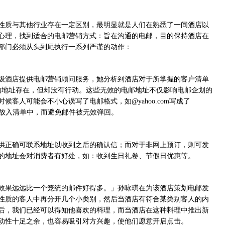
性质与其他行业存在一定区别，最明显就是人们在熟悉了一间酒店以
心理，找到适合的电邮营销方式：旨在沟通的电邮，目的保持酒店在
部门必须从头到尾执行一系列严谨的动作：
级酒店提供电邮营销顾问服务，她分析到酒店对于所掌握的客户清单
的地址存在，但却没有行动。这些无效的电邮地址不仅影响电邮企划的
时候客人可能会不小心误写了电邮格式，如
@yahoo.com
写成了
放入清单中，而避免邮件被无效弹回。
供正确可联系地址以收到之后的确认信；而对于非网上预订，则可发
的地址会对消费者有好处，如：收到生日礼卷、节假日优惠等。
效果远远比一个笼统的邮件好得多。」孙咏琪在为该酒店策划电邮发
性质的客人中再分开几个小类别，然后当酒店有符合某类别客人的内
后，我们已经可以得知他喜欢的料理，而当酒店在这种料理中推出新
动性十足之余，也容易吸引对方兴趣，使他们愿意开启点击。