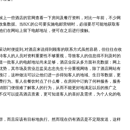
候上一些酒店的官网查看一下房间及餐厅资料，对比一年前，不少网
收集数据。当
B2C
的公司要实施电邮营销时，必须要尽可能地获取客
他们在网站上留下电邮地址，便可在之后进行接触。
采访时便提到
,
对酒店来说得到顾客的联系方式虽然容易，但往往在收
待客人的人员对资料重要性不够重视，导致客人的信息得不到及时的
道一批客人的电邮地址尚未足够，酒店业应从多方面补充数据：网上
优势，其市场及营业总监吴志忠先生十分重视网络，除了酒店网站有
预订，这种做法可以让他们进一步得知客人的地域、生日等数据，更
费行为。客人在餐饮时点了什么餐，在房间中订购了何种服务，服务
销部门便很难了解客人的行为，从而不能更好地满足以后的推广之
不仅可以提高酒店质素，更可知道客人的喜好及需求，为个人化的电
群，而且应该有目标地执行。然而现在仍有酒店是不定期发送，这样