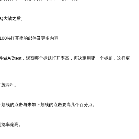
3Q大战之后）
试100%打开率的邮件及更多内容
做A/Btest，观察哪个标题打开率高，再决定用哪一个标题，这样更
并茂两种。
下划线的点击与未加下划线的点击要高几个百分点。
浏览率偏高。