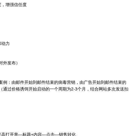
度，增强信任度
和动力
对外发布）
案例：由邮件开始到邮件结束的病毒营销，由广告开始到邮件结束的
（通过价格诱饵开始启动的一个周期为2-3个月，结合网站多次发送扣
提高打开率—标题+内容—点击—销售转化