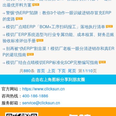
出最优开料方案
警惕“伪ERP”陷阱：教你3个动作一眼识破进销存冒充ERP
的套路
模切厂点晴ERP「BOM+工序扫码报工」落地执行清单
模切厂ERP系统选型与行业专属功能、成本核算、财务总账
验收标准评估手册
别再被“伪ERP”割韭菜！模切厂老板一眼分清进销存和真ER
P的避坑指南
模切厂结合点晴模切ERP标准化SOP完整编写指南
共
880
条
首页
上页
下页
尾页
第
1
/
110
页
点击右上角图标分享到朋友圈
官方网站：
https://www.clicksun.cn
咨询热线：
400-186-1886
服务邮箱：
service@clicksun.cn