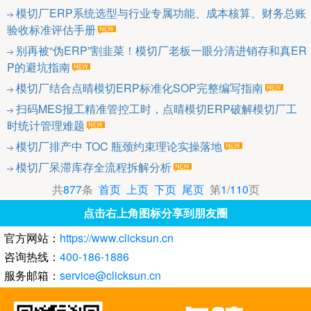
模切厂ERP系统选型与行业专属功能、成本核算、财务总账
验收标准评估手册
别再被“伪ERP”割韭菜！模切厂老板一眼分清进销存和真ER
P的避坑指南
模切厂结合点晴模切ERP标准化SOP完整编写指南
扫码MES报工精准管控工时，点晴模切ERP破解模切厂工
时统计管理难题
模切厂排产中 TOC 瓶颈约束理论实操落地
模切厂呆滞库存全流程拆解分析
共
877
条
首页
上页
下页
尾页
第
1
/
110
页
点击右上角图标分享到朋友圈
官方网站：
https://www.clicksun.cn
咨询热线：
400-186-1886
服务邮箱：
service@clicksun.cn