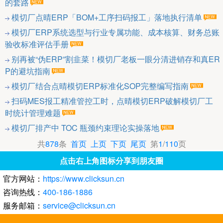
的套路
模切厂点晴ERP「BOM+工序扫码报工」落地执行清单
模切厂ERP系统选型与行业专属功能、成本核算、财务总账
验收标准评估手册
别再被“伪ERP”割韭菜！模切厂老板一眼分清进销存和真ER
P的避坑指南
模切厂结合点晴模切ERP标准化SOP完整编写指南
扫码MES报工精准管控工时，点晴模切ERP破解模切厂工
时统计管理难题
模切厂排产中 TOC 瓶颈约束理论实操落地
共
878
条
首页
上页
下页
尾页
第
1
/
110
页
点击右上角图标分享到朋友圈
官方网站：
https://www.clicksun.cn
咨询热线：
400-186-1886
服务邮箱：
service@clicksun.cn