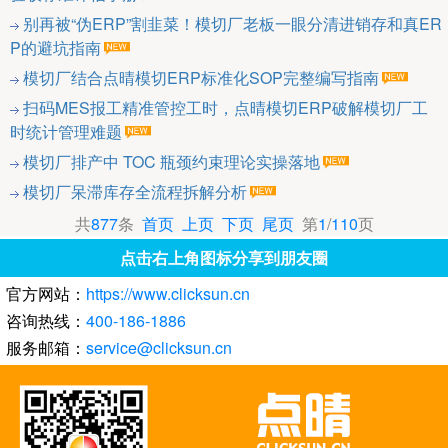
别再被“伪ERP”割韭菜！模切厂老板一眼分清进销存和真ER
P的避坑指南
模切厂结合点晴模切ERP标准化SOP完整编写指南
扫码MES报工精准管控工时，点晴模切ERP破解模切厂工
时统计管理难题
模切厂排产中 TOC 瓶颈约束理论实操落地
模切厂呆滞库存全流程拆解分析
共
877
条
首页
上页
下页
尾页
第
1
/
110
页
点击右上角图标分享到朋友圈
官方网站：
https://www.clicksun.cn
咨询热线：
400-186-1886
服务邮箱：
service@clicksun.cn