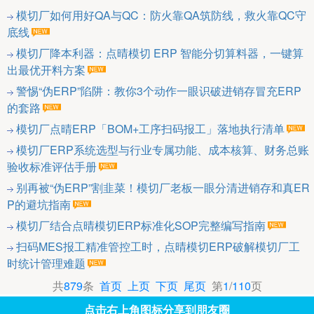
模切厂如何用好QA与QC：防火靠QA筑防线，救火靠QC守
底线
模切厂降本利器：点晴模切 ERP 智能分切算料器，一键算
出最优开料方案
警惕“伪ERP”陷阱：教你3个动作一眼识破进销存冒充ERP
的套路
模切厂点晴ERP「BOM+工序扫码报工」落地执行清单
模切厂ERP系统选型与行业专属功能、成本核算、财务总账
验收标准评估手册
别再被“伪ERP”割韭菜！模切厂老板一眼分清进销存和真ER
P的避坑指南
模切厂结合点晴模切ERP标准化SOP完整编写指南
扫码MES报工精准管控工时，点晴模切ERP破解模切厂工
时统计管理难题
共
879
条
首页
上页
下页
尾页
第
1
/
110
页
点击右上角图标分享到朋友圈