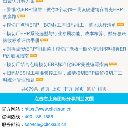
出最优开料方案
警惕“伪ERP”陷阱：教你3个动作一眼识破进销存冒充ERP
的套路
模切厂点晴ERP「BOM+工序扫码报工」落地执行清单
模切厂ERP系统选型与行业专属功能、成本核算、财务总账
验收标准评估手册
别再被“伪ERP”割韭菜！模切厂老板一眼分清进销存和真ER
P的避坑指南
模切厂结合点晴模切ERP标准化SOP完整编写指南
扫码MES报工精准管控工时，点晴模切ERP破解模切厂工
时统计管理难题
共
879
条
首页
上页
下页
尾页
第
1
/
110
页
点击右上角图标分享到朋友圈
官方网站：
https://www.clicksun.cn
咨询热线：
400-186-1886
服务邮箱：
service@clicksun.cn