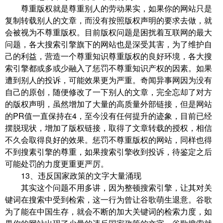
尊重版权就是尊重别人的劳动果实，如果你的网站只是
复制转载别人的文章，而没有按照版权声明的要求去做，就
会被视为不尊重版权。目前版权问题是困扰着互联网的最大
问题，各大搜索引擎旗下的网站也是深受其害，为了维护自
己的利益，营造一个尊重知识尊重版权的良好环境，各大搜
索引擎都或多或少融入了惩罚不尊重知识产权的因素。如果
遭到别人的投诉，可能效果更为严重。奇闻异事网因为没有
自己的原创，随便修改了一下别人的文章，完全忘却了对方
的版权声明，虽然增加了大量的高质量外部链接，但是网站
的PR值一直保持在4，至今没有任何提升的迹象，目前已经
摆脱现状，增加了版权链接，取得了文章转载的授权，相信
不久会取得良好的效果。惩罚不尊重版权的网站，同样也得
不到搜素引擎的尊重，如果搜索引擎收到投诉，待鉴定之后
可能处罚的力度更重更严厉。
13、违反国家政策的文字大量涌现
其实这个问题不用多讲，因为整顿搜索引擎，让其对关
键词在搜索中受到检索，这一行为曾让谷歌萌生退意。谷歌
为了能在中国生存，就会不断的加大关键词的检索力度，如