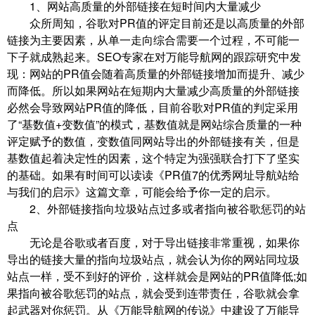
1、网站高质量的外部链接在短时间内大量减少
众所周知，谷歌对PR值的评定目前还是以高质量的外部
链接为主要因素，从单一走向综合需要一个过程，不可能一
下子就成熟起来。SEO专家在对万能导航网的跟踪研究中发
现：网站的PR值会随着高质量的外部链接增加而提升、减少
而降低。所以如果网站在短期内大量减少高质量的外部链接
必然会导致网站PR值的降低，目前谷歌对PR值的判定采用
了“基数值+变数值”的模式，基数值就是网站综合质量的一种
评定赋予的数值，变数值同网站导出的外部链接有关，但是
基数值起着决定性的因素，这个特定为强强联合打下了坚实
的基础。如果有时间可以读读《PR值7的优秀网址导航站给
与我们的启示》这篇文章，可能会给予你一定的启示。
2、外部链接指向垃圾站点过多或者指向被谷歌惩罚的站
点
无论是谷歌或者百度，对于导出链接非常重视，如果你
导出的链接大量的指向垃圾站点，就会认为你的网站同垃圾
站点一样，受不到好的评价，这样就会是网站的PR值降低;如
果指向被谷歌惩罚的站点，就会受到连带责任，谷歌就会拿
起武器对你惩罚。从《万能导航网的传说》中建设了万能导