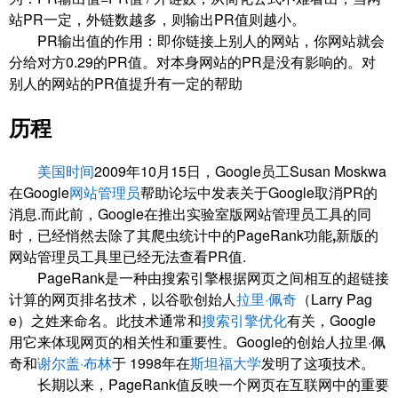
站PR一定，外链数越多，则输出PR值则越小。
PR输出值的作用：即你链接上别人的网站，你网站就会
分给对方0.29的PR值。对本身网站的PR是没有影响的。对
别人的网站的PR值提升有一定的帮助
历程
美国时间
2009年10月15日，Google员工Susan Moskwa
在Google
网站管理员
帮助论坛中发表关于Google取消PR的
消息.而此前，Google在推出实验室版网站管理员工具的同
时，已经悄然去除了其爬虫统计中的PageRank功能
,
新版的
网站管理员工具里已经无法查看PR值.
PageRank是一种由搜索引擎根据网页之间相互的超链接
计算的网页排名技术，以谷歌创始人
拉里·佩奇
（Larry Pag
e）之姓来命名。此技术通常和
搜索引擎优化
有关，Google
用它来体现网页的相关性和重要性。Google的创始人拉里·佩
奇和
谢尔盖·布林
于 1998年在
斯坦福大学
发明了这项技术。
长期以来，PageRank值反映一个网页在互联网中的重要