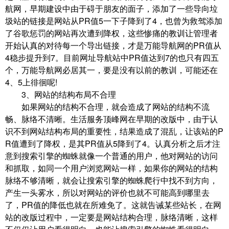
航网，早期建设中由于碍于朋友的面子，添加了一些导向垃
圾站的链接是网站从PR值5一下子降到了4，也曾为救驾添加
了谷歌惩罚的网站再次遭到降权，这些惨痛的教训让管理者
开始认真的对待每一个导出链接，才是万能导航网的PR值从
4稳步提升到7。目前网址导航站中PR值达到7的也只有四五
个，万能导航网必居其一，要是没有以前的教训，可能还在
4、5上徘徊呢!
3、网站的结构布局不合理
如果网站的结构不合理，就会造成了网站的结构不流
畅、脉络不清晰。生活服务顶峰网在早期的改版中，由于认
识不到网站结构布局的重要性，结果造成了混乱，让该站的P
R值遭到了降权，是其PR值从5降到了4。认真分析之后才注
意到搜索引擎的蜘蛛就像一个普通的用户，他对网站的访问
和抓取，如同一个用户浏览网站一样，如果你的网站的结构
脉络不够清晰，就会让搜索引擎的蜘蛛爬行中找不到方向，
产生一头雾水，所以对网站的评价也就不可能高到哪里去
了，PR值的降低也就在所难免了。这就告诫某些站长，在网
站的改版过程中，一定要是网站结构合理，脉络清晰，这样