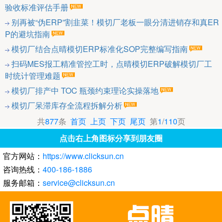
验收标准评估手册
别再被“伪ERP”割韭菜！模切厂老板一眼分清进销存和真ER
P的避坑指南
模切厂结合点晴模切ERP标准化SOP完整编写指南
扫码MES报工精准管控工时，点晴模切ERP破解模切厂工
时统计管理难题
模切厂排产中 TOC 瓶颈约束理论实操落地
模切厂呆滞库存全流程拆解分析
共
877
条
首页
上页
下页
尾页
第
1
/
110
页
点击右上角图标分享到朋友圈
官方网站：
https://www.clicksun.cn
咨询热线：
400-186-1886
服务邮箱：
service@clicksun.cn