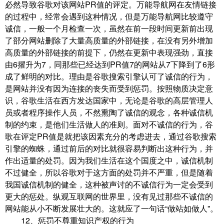
必然导致谷歌对该网站PR值的评定。万能导航网在友情链接
的过程中，经常会遇到这种情况，但是万能导航网比较遵守
诚信，一般一个月检查一次，虽然在前一段时间更新前出现
了部分网站删除了大量高质量的外部链接，在没有另外增加
高质量的外部链接的前提下，仍然在更新中表现强劲，直接
由6擢升为7，同那些已经达到PR值7的网站从7下降到了6形
成了鲜明的对比。理由是谷歌搜索引擎认可了诚信的行为，
是网站并没有因为连接的丧失而受到惩罚。按照物质决定意
识，谷歌生活在西方发达国家中，无论是谷歌的高层管理人
员或者程序操作人员，不然熏陶了诚信的观念，各种诚信机
制的约束，是他们生活做人的准则。面对不诚信的行为，谷
歌在评定PR值是就把该因素充分的考虑进去，通过谷歌搜索
引擎的蜘蛛，通过前后的对比就很容易判断出这种行为，并
作出适量的处罚。因为我们生活在这个国度之中，诚信机制
不过健全，所以谷歌对于这方面的处罚并不严重，但是随着
我国诚信机制的健全，这种被声讨的不诚信行为一定会受到
更大的惩处。纵观互联网的世界里，没有见过那些不诚信的
网站能从小不断发展壮大的。这就应了一句话“做站如做人”。
12、惩罚不尊重知识产权的行为