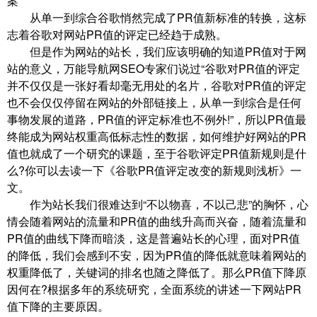
案
从单一到综合谷歌悄然完成了PR值新标准的转换，这标
志着谷歌对网站PR值的评定已经趋于成熟。
但是作为网站的站长，我们应该明确的知道PR值对于网
站的意义，万能导航网SEO专家们说过“谷歌对PR值的评定
并不仅仅是一张好看却毫无用处的名片，谷歌对PR值的评定
也不会仅仅停留在网站的外部链接上，从单一到综合是任何
事物发展的道路，PR值的评定标准也不例外!”，所以PR值最
终能成为网站权重高低标志性的数据，如何维护好网站的PR
值也就成了一个研究的课题，至于谷歌评定PR值新规则是什
么?你可以去读一下《谷歌PR值评定改变的新规则浅析》一
文。
作为站长我们很难达到“不以物喜，不以己悲”的胸怀，心
情会随着网站的流量和PR值的曲线升高而兴奋，随着流量和
PR值的曲线下降而暗淡，这是普遍站长的心理，面对PR值
的降低，我们会感到不安，因为PR值的降低就意味着网站的
权重降低了，关键词的排名也随之降低了。那么PR值下降原
因何在?根据多年的系统研究，全面系统的讲述一下网站PR
值下降的主要原因。