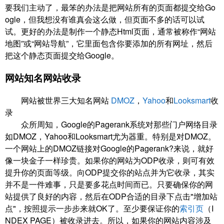
要我们主动了，最笨的办法是把网站所有的页面都提交给Go
ogle，但我想没有谁真会这么做，但页面不多的话可以试
试。更好的办法是制作一个静态Html页面，通常被称作“网站
地图”或“网站导航”，它里面包含你要添加的所有网址，然后
把这个静态页面提交给Google。
网站知名网站收录
网站被世界三大知名网站
DMOZ
，
Yahoo
和
Looksmart
收
录
众所周知，Google的Pagerank系统对那些门户网络目录
如DMOZ，Yahoo和Looksmart尤为器重。特别是对DMOZ。
一个网站上的DMOZ链接对Google的Pagerank?来说，就好
像一块金子一样珍贵。如果你的网站为ODP收录，则可有效
提升你的页面等级。向ODP提交你的站点并为它收录，其实
并不是一件难事，只是要多花点时间而已。只要确保你的网
站提供了良好的内容，然后在ODP合适的目录下点击"增加站
点"，按照提示一步步来就OK了。至少要保证你的
索引页
（I
NDEX PAGE）被收录进去。所以，如果你的网站内容涉及