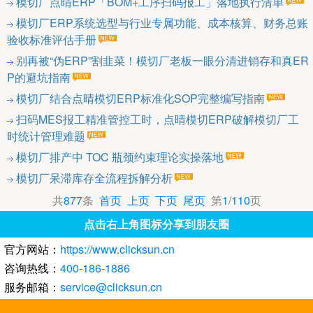
模切厂点晴ERP「BOM+工序扫码报工」落地执行清单
模切厂ERP系统选型与行业专属功能、成本核算、财务总账
验收标准评估手册
别再被“伪ERP”割韭菜！模切厂老板一眼分清进销存和真ER
P的避坑指南
模切厂结合点晴模切ERP标准化SOP完整编写指南
扫码MES报工精准管控工时，点晴模切ERP破解模切厂工
时统计管理难题
模切厂排产中 TOC 瓶颈约束理论实操落地
模切厂呆滞库存全流程拆解分析
共
877
条
首页
上页
下页
尾页
第
1
/
110
页
点击右上角图标分享到朋友圈
官方网站：
https://www.clicksun.cn
咨询热线：
400-186-1886
服务邮箱：
service@clicksun.cn