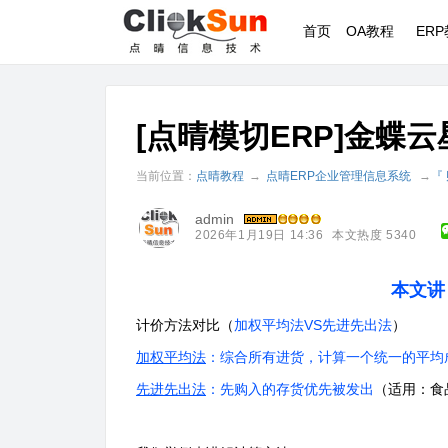
首页
OA教程
ER
[点晴模切ERP]金蝶
当前位置：
点晴教程
→
点晴ERP企业管理信息系统
→
『
admin
2026年1月19日 14:36
本文热度 5340
本文讲
计价方法对比（
加权平均法VS先进先出法
）
加权平均法
：综合所有进货，计算一个统一的平均
先进先出法
：先购入的存货优先被发出
（适用：食