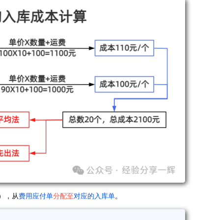
），从
费用应付单
分配至
对应的入库单
。