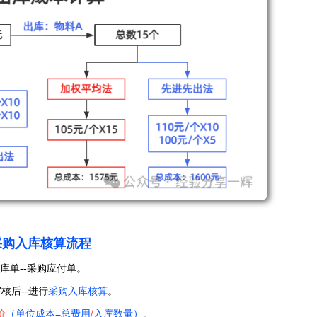
采购入库核算流程
入库单--采购应付单。
审核后--进行
采购入库核算
。
价
（
单位成本=总费用
/
入库数量
）
。