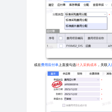
或在
费用应付单
上直接勾选
计入采购成本
，关联
入