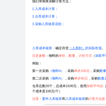
我们举例来讲解计算方法：
1.入库成本计算；
2.出
库成本计算；
3.采购入库核算流程；
入库成本核算
：
确定存货
（
入库时）
的实际价值
。
注意参数
：物料的
单价，数量，计价方式
（
加权平
例如：
第一次采购
（物料A）
，采购
单价100元
，采购
数量
第二次采购
（物料A）
，采购
单价90元
，采购
数量1
仓库总数20个，总成本2100元，使用
加权平均法
（
个成本是100元/个）
注意：
委外入库核算
和
入库成本核算
的
计算方法是