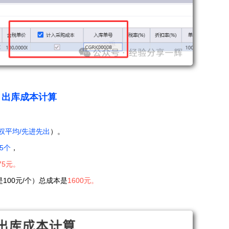
出
库成本计算
权平均/先进先出
）。
5个
，
75元。
是100元/个）总成本是
1600元。