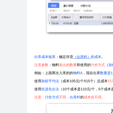
出库成本核算
：确定存货
（
出库时）
的成本
。
注意参数
：物料
发出的数量
和使用的
计价方式
（
加
例如：上面两次入库的的
物料A
，现在出库
数量是1
使用
加权平均法
（成本105元/个X15个）总成本
15
使用
先进先出法
（10个成本是110元/个，5个成本
注意：
计价方式
不同，
出库时
的
成本也不同。